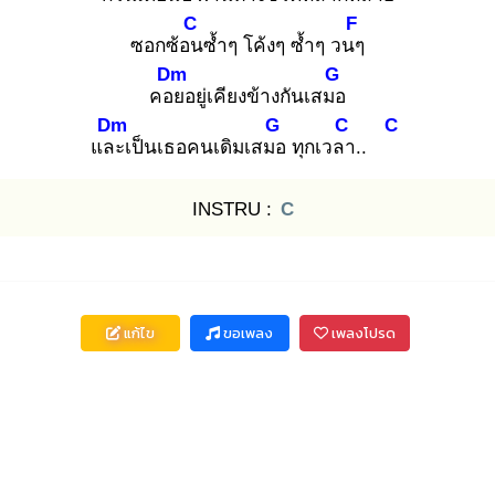
C
F
ซอกซ้อน
ซ้ำๆ โค้งๆ ซ้ำๆ วนๆ
Dm
G
คอย
อยู่เคียงข้างกันเสมอ
Dm
G
C
C
และ
เป็นเธอคนเดิมเสมอ
ทุกเวลา
..
INSTRU :
C
แก้ไข
ขอเพลง
เพลงโปรด