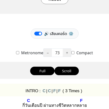
🔊 เสียงคอร์ด
⚙️
Metronome
−
73
+
Compact
Full
Scroll
INTRO :
C
|
C
|
F
|
F
( 3 Times )
C
F
กี่วันเ
ดือนปี ผ่านทางชีวิตหลากหลา
ย