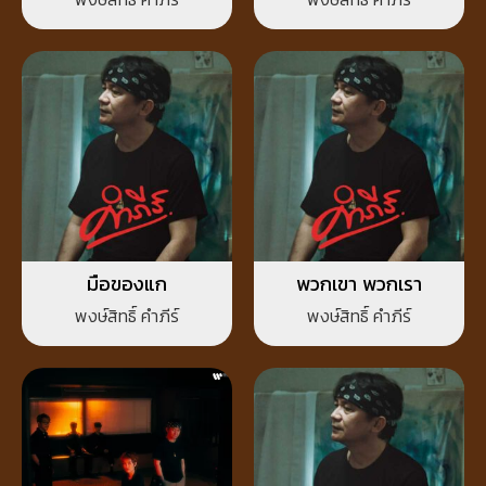
มือของแก
พวกเขา พวกเรา
พงษ์สิทธิ์ คำภีร์
พงษ์สิทธิ์ คำภีร์