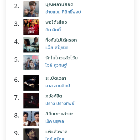
บุญผลาบ่ฮอด
2.
อ้ายแมน ภิสิทธิ์พงษ์
พอได้เสียว
3.
ดิด คิตตี้
ทิ้งกันไม่ได้หรอก
4.
แจ๊ส สปุ๊กนิค
รักไม่ไหวแล้วโว้ย
5.
โจอี้ ภูวศิษฐ์
ระเบิดเวลา
6.
ศาล สานศิลป์
ภวังค์จิต
7.
ปราง ปรางทิพย์
สิลืมเขาแล้วล่ะ
8.
เน็ค นฤพล
แพ้แล้วพาล
9.
ไอซ์ ศรัณยู