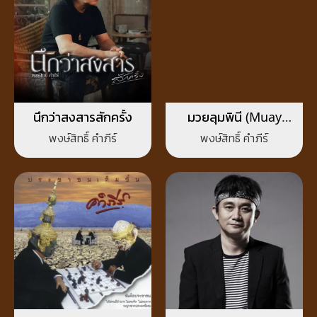
นึกว่าสงสารสักครั้ง
มวยลุมพินี (Muay
Lumpini)
พงษ์สิทธิ์ คำภีร์
พงษ์สิทธิ์ คำภีร์