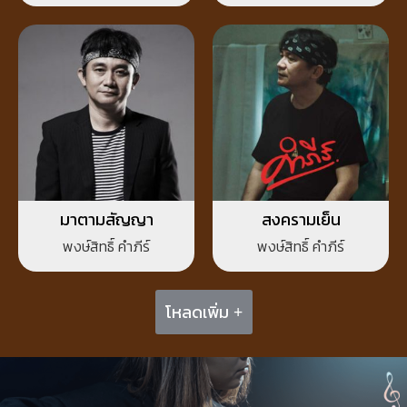
มาตามสัญญา
สงครามเย็น
พงษ์สิทธิ์ คำภีร์
พงษ์สิทธิ์ คำภีร์
โหลดเพิ่ม +