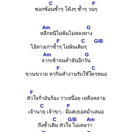
C
F
ซอกซ้อน
ซ้ำๆ โค้งๆ ซ้ำๆ วนๆ
Am
G
หลีก
หนีไม่พ้นไม่หลงทาง
F
C
G/B
ไอ้ทางเก่าซ้ำๆ
ไม่พ้นเดิมๆ
Am
G
จาก
เช้าจนค่ำยันอีกวัน
F
C
ขวนขวาย หากิน
ทำงานรับใช้ใคร
หนอ
F
หัวใ
จร่ำมันร้อง ว่าเหนื่อย เหลือหลาย
C
F
เจ้านาย
เจ้าขา.. มีแ
ต่เธอสม่ำเสมอ
C
G/B
Am
ถึงซ้ำเดิม
หัวใจ ไ
ม่เคยว่า