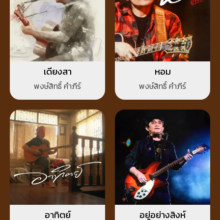
เดียงสา
หอม
พงษ์สิทธิ์ คำภีร์
พงษ์สิทธิ์ คำภีร์
อาทิตย์
อยู่อย่างสิงห์