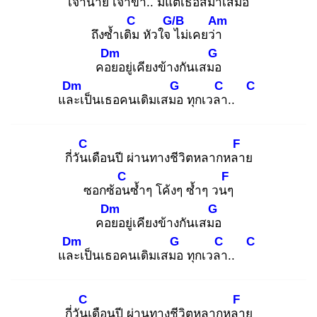
เจ้านาย
เจ้าขา.. มีแ
ต่เธอสม่ำเสมอ
C
G/B
Am
ถึงซ้ำเดิม
หัวใจ ไ
ม่เคยว่า
Dm
G
คอย
อยู่เคียงข้างกันเสมอ
Dm
G
C
C
และ
เป็นเธอคนเดิมเสมอ
ทุกเวลา
..
C
F
กี่วันเ
ดือนปี ผ่านทางชีวิตหลากหลา
ย
C
F
ซอกซ้อน
ซ้ำๆ โค้งๆ ซ้ำๆ วนๆ
Dm
G
คอย
อยู่เคียงข้างกันเสมอ
Dm
G
C
C
และ
เป็นเธอคนเดิมเสมอ
ทุกเวลา
..
C
F
กี่วันเ
ดือนปี ผ่านทางชีวิตหลากหลา
ย