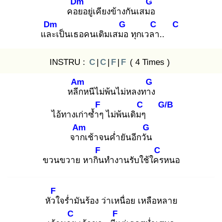
Dm
G
คอย
อยู่เคียงข้างกันเสมอ
Dm
G
C
C
และ
เป็นเธอคนเดิมเสมอ
ทุกเวลา
..
INSTRU :
C
|
C
|
F
|
F
( 4 Times )
Am
G
หลีก
หนีไม่พ้นไม่หลงทาง
F
C
G/B
ไอ้ทางเก่าซ้ำๆ
ไม่พ้นเดิมๆ
Am
G
จาก
เช้าจนค่ำยันอีกวัน
F
C
ขวนขวาย หากิน
ทำงานรับใช้ใคร
หนอ
F
หัวใ
จร่ำมันร้อง ว่าเหนื่อย เหลือหลาย
C
F