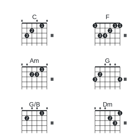
C
F
x
o
o
1
1
1
1
2
2
3
III
3
4
III
Am
G
x
o
o
o
o
o
1
2
3
2
III
3
4
III
G/B
Dm
x
o
o
o
x
o
o
1
1
2
2
III
3
III