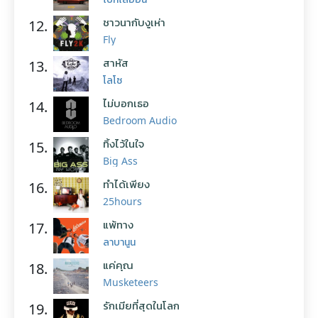
ชาวนากับงูเห่า
12.
Fly
สาหัส
13.
โลโซ
ไม่บอกเธอ
14.
Bedroom Audio
ทิ้งไว้ในใจ
15.
Big Ass
ทำได้เพียง
16.
25hours
แพ้ทาง
17.
ลาบานูน
แค่คุณ
18.
Musketeers
รักเมียที่สุดในโลก
19.