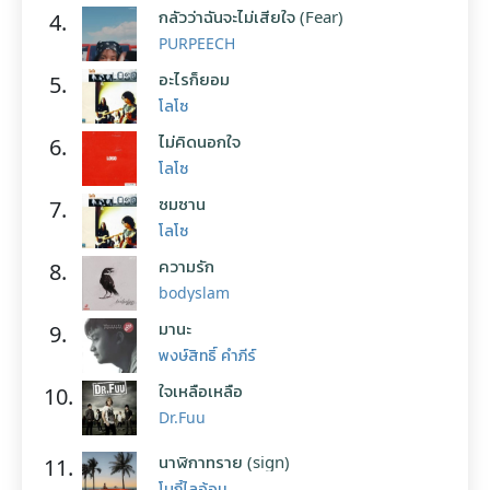
กลัวว่าฉันจะไม่เสียใจ (Fear)
4.
PURPEECH
อะไรก็ยอม
5.
โลโซ
ไม่คิดนอกใจ
6.
โลโซ
ซมซาน
7.
โลโซ
ความรัก
8.
bodyslam
มานะ
9.
พงษ์สิทธิ์ คำภีร์
ใจเหลือเหลือ
10.
Dr.Fuu
นาฬิกาทราย (sign)
11.
โบกี้ไลอ้อน