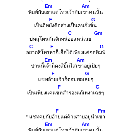
Em
Am
พิมพ์กับเฮา
แต่โทรเว้ากับเขา
คนนั้น
F
G
เป็นอีหยัง
คือส่างเป็นคนจั่งซั่น
C
Gm
บ่หลุโตนกันจักหน่อย
แหน่เลย
C
F
G
อยา
กสิโทรหา
ก็เฮ็ดได้เพียงแค่กดพิมพ์
Em
Am
ป่านนี้เจ้า
ก็คงสิยิ้มไส่เขา
อยู่เป้ยๆ
F
G
แชทอ้าย
เจ้าก็ตอบพอเลย
ๆ
F
G
เป็นเพียงแค่แชท
สำรองแก้เหงาเฉย
ๆ
F
Fm
* แชทคุยกับอ้าย
แต่ค้างสายอยู่นำเขา
Em
Am
พิมพ์กับเฮา
แต่โทรเว้ากับเขา
คนนั้น