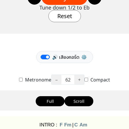
Tune down 1/2 to Eb
Reset
🔊 เสียงคอร์ด
⚙️
Metronome
−
62
+
Compact
Full
Scroll
INTRO :
F
Fm
|
C
Am