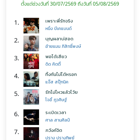
ตั้งแต่ช่วงวันที่ 30/07/2569 ถึงวันที่ 05/08/2569
เพราะพี่รักจริง
1.
หนึ่ง บีเคแบนด์
บุญผลาบ่ฮอด
2.
อ้ายแมน ภิสิทธิ์พงษ์
พอได้เสียว
3.
ดิด คิตตี้
ทิ้งกันไม่ได้หรอก
4.
แจ๊ส สปุ๊กนิค
รักไม่ไหวแล้วโว้ย
5.
โจอี้ ภูวศิษฐ์
ระเบิดเวลา
6.
ศาล สานศิลป์
ภวังค์จิต
7.
ปราง ปรางทิพย์