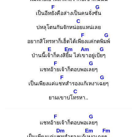
F
G
เป็นอีหยัง
คือส่างเป็นคนจั่งซั่น
C
บ่หลุโตนกันจักหน่อย
แหน่เลย
F
G
อยากสิโทรหาก็เฮ็ดได้เพียง
แค่กดพิมพ์
E
Em
Am
G
ป่านนี้เจ้า
ก็คงสิยิ้ม
ไส่เขา
อยู่เป้ยๆ
F
G
แชทอ้าย
เจ้าก็ตอบพอเลย
ๆ
F
G
เป็นเพียงแค่แชท
สำรองแก้เหงาเฉย
ๆ
C
ยามเขาบ่โทร
หา..
F
G
แชทอ้าย
เจ้าก็ตอบพอเลย
ๆ
Dm
Em
Fm
เป็นเพียงแค่แชท
สำรองแก้เหง
าเฉยๆ