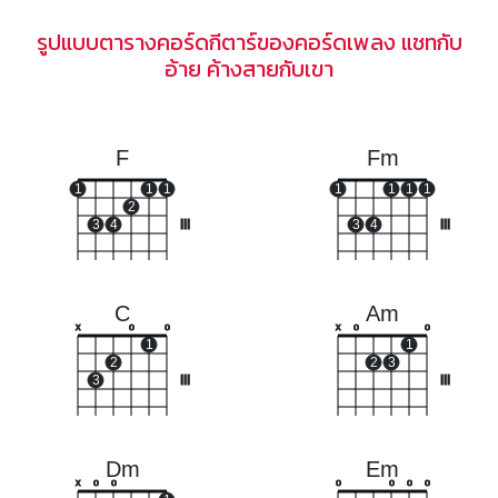
รูปแบบตารางคอร์ดกีตาร์ของคอร์ดเพลง แชทกับ
อ้าย ค้างสายกับเขา
F
Fm
1
1
1
1
1
1
1
2
3
4
III
3
4
III
C
Am
x
o
o
x
o
o
1
1
2
2
3
3
III
III
Dm
Em
x
o
o
o
o
o
o