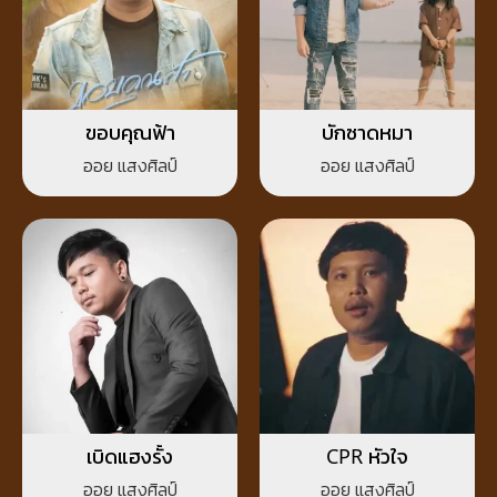
ขอบคุณฟ้า
บักซาดหมา
ออย แสงศิลป์
ออย แสงศิลป์
เบิดแฮงรั้ง
CPR หัวใจ
ออย แสงศิลป์
ออย แสงศิลป์