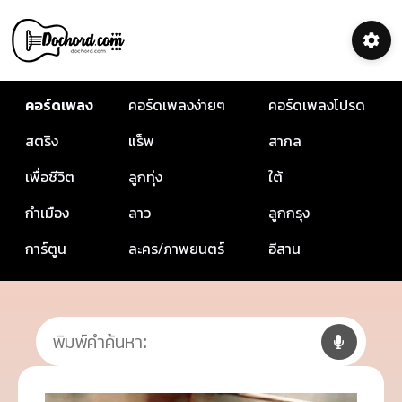
คอร์ดเพลง
คอร์ดเพลงง่ายๆ
คอร์ดเพลงโปรด
สตริง
แร็พ
สากล
เพื่อชีวิต
ลูกทุ่ง
ใต้
กำเมือง
ลาว
ลูกกรุง
การ์ตูน
ละคร/ภาพยนตร์
อีสาน