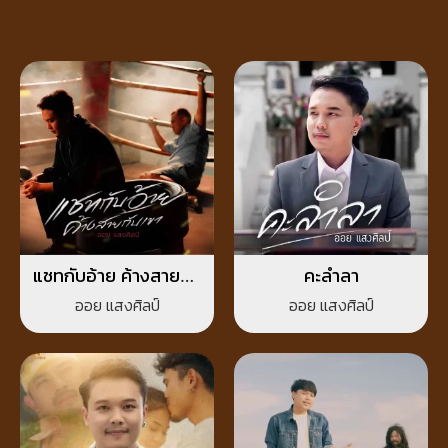
แชทกับอ้าย ค้างสายกับ
คะลำลา
เขา
ออย แสงศิลป์
ออย แสงศิลป์