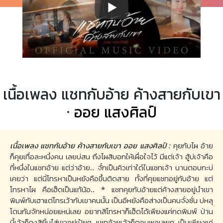
เนื้อเพลง แชทกับอ้าย ค้างสายกับเขา
·
ออย แสงศิลป์
เนื้อเพลง แชทกับอ้าย ค้างสายกับเขา ออย แสงศิลป์ :
คุยกับไผ อ้าย
ก็คุยเทื่อละหนึ่งคน เลยบ่สน ถึงไผสิบอกให้เผื่อใจไว้ มีแต่เจ้า ฮู้บ่เจ้าคือ
ที่หนึ่งในแชทอ้าย แต่ว่าอ้าย.. จั๋กเป็นคิวเท่าใด๋ในแชทเจ้า นานตอบกะบ่
เคยว่า แต่นี่โทรหาเป็นหยังคือขึ้นติดสาย ทั้งที่คุยแชทอยู่กับอ้าย แต่
โทรหาไผ คือเฮ็ดเป็นแท้น้อ.. * แชทคุยกับอ้ายแต่ค้างสายอยู่นำเขา
พิมพ์กับเฮาแต่โทรเว้ากับเขาคนนั้น เป็นอีหยังคือส่างเป็นคนจั่งซั่น บ่หลุ
โตนกันจักหน่อยแหน่เลย อยากสิโทรหาก็เฮ็ดได้เพียงแค่กดพิมพ์ ป่าน
นี้เจ้าก็คงสิยิ้มไส่เขาอยู่เป้ยๆ แชทอ้ายเจ้าก็ตอบพอเลยๆ เป็นเพียงแค่