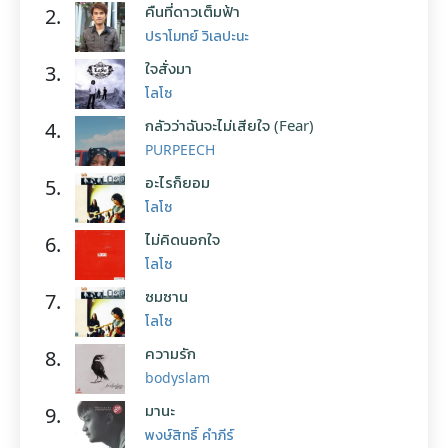
คืนที่ดาวเต็มฟ้า
2.
ปราโมทย์ วิเลปะนะ
ใจสั่งมา
3.
โลโซ
กลัวว่าฉันจะไม่เสียใจ (Fear)
4.
PURPEECH
อะไรก็ยอม
5.
โลโซ
ไม่คิดนอกใจ
6.
โลโซ
ซมซาน
7.
โลโซ
ความรัก
8.
bodyslam
มานะ
9.
พงษ์สิทธิ์ คำภีร์