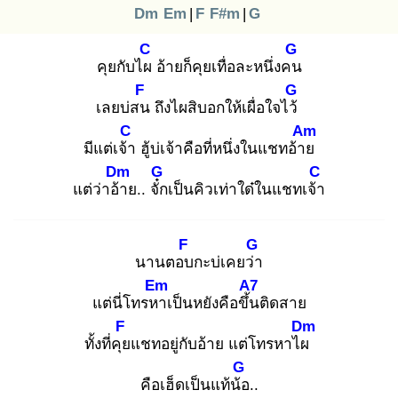
Dm
Em
|
F
F#m
|
G
C
G
คุยกับไผ
อ้ายก็คุยเทื่อละหนึ่งคน
F
G
เลยบ่สน
ถึงไผสิบอกให้เผื่อใจไว้
C
Am
มีแต่เจ้า
ฮู้บ่เจ้าคือที่หนึ่งในแชทอ้าย
Dm
G
C
แต่ว่าอ้า
ย.. จั๋ก
เป็นคิวเท่าใด๋ในแชทเจ้า
F
G
นานตอบ
กะบ่เคยว่า
Em
A7
แต่นี่โทรหา
เป็นหยังคือขึ้น
ติดสาย
F
Dm
ทั้งที่คุย
แชทอยู่กับอ้าย แต่โทรหาไผ
G
คือเฮ็ดเป็นแท้น้อ
..