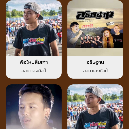
พ้อใหม่ลืมเก่า
อธิษฐาน
ออย แสงศิลป์
ออย แสงศิลป์