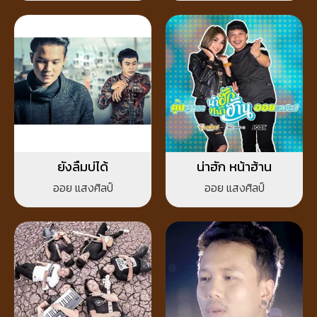
ยังลืมบ่ได้
น่าฮัก หน้าฮ้าน
ออย แสงศิลป์
ออย แสงศิลป์