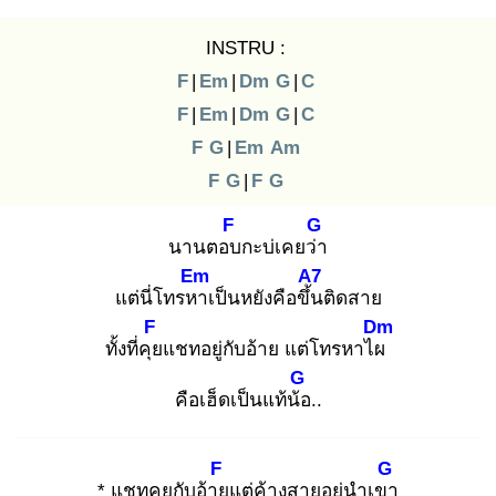
INSTRU :
F
|
Em
|
Dm
G
|
C
F
|
Em
|
Dm
G
|
C
F
G
|
Em
Am
F
G
|
F
G
F
G
นานตอบ
กะบ่เคยว่า
Em
A7
แต่นี่โทรหา
เป็นหยังคือขึ้น
ติดสาย
F
Dm
ทั้งที่คุย
แชทอยู่กับอ้าย แต่โทรหาไผ
G
คือเฮ็ดเป็นแท้น้อ
..
F
G
* แชทคุยกับอ้าย
แต่ค้างสายอยู่นำเขา