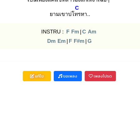
C
ยามเขาบ่โทร
หา..
INSTRU :
F
Fm
|
C
Am
Dm
Em
|
F
F#m
|
G
แก้ไข
ขอเพลง
เพลงโปรด