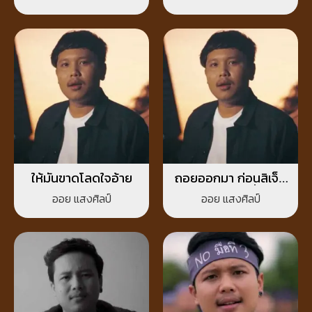
ให้มันขาดโลดใจอ้าย
ถอยออกมา ก่อนสิเจ็บ
ไปคักกว่านี้
ออย แสงศิลป์
ออย แสงศิลป์