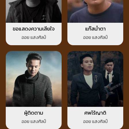
ขอแสดงความเสียใจ
แก๊สน้ำตา
ออย แสงศิลป์
ออย แสงศิลป์
ผู้ติดตาม
ศพไร้ญาติ
ออย แสงศิลป์
ออย แสงศิลป์