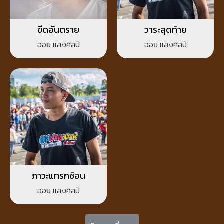
ขีดอันตราย
วาระสุดท้าย
ออย แสงศิลป์
ออย แสงศิลป์
ภาวะแทรกซ้อน
ออย แสงศิลป์