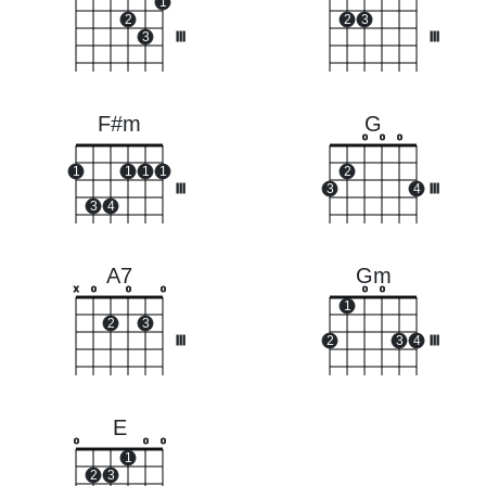
1
2
2
3
3
III
III
F#m
G
o
o
o
1
1
1
1
2
III
3
4
III
3
4
A7
Gm
x
o
o
o
o
o
1
2
3
III
2
3
4
III
E
o
o
o
1
2
3