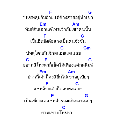
F
G
* แชทคุยกับอ้าย
แต่ค้างสายอยู่นำเขา
Em
Am
พิมพ์กับเฮา
แต่โทรเว้ากับเขา
คนนั้น
F
G
เป็นอีหยัง
คือส่างเป็นคนจั่งซั่น
C
Gm
บ่หลุโตนกันจักหน่อย
แหน่เลย
C
F
G
อยา
กสิโทรหา
ก็เฮ็ดได้เพียงแค่กดพิมพ์
Em
Am
ป่านนี้เจ้า
ก็คงสิยิ้มไส่เขา
อยู่เป้ยๆ
F
G
แชทอ้าย
เจ้าก็ตอบพอเลย
ๆ
F
G
เป็นเพียงแค่แชท
สำรองแก้เหงาเฉย
ๆ
C
ยามเขาบ่โทร
หา..