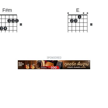
F#m
E
o
o
o
1
1
1
1
2
3
III
III
3
4
SPONSORED