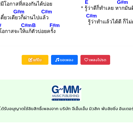
E
G#m
มีโ
อกาสที่สอง
กันได้บ่
อย
* รู้ว่
าดีก็ทำเลย หาก
มัน
G#m
C#m
C#m
ดี๋ยวเดียว
ก็ผ่านไปแล้ว
รู้ว่
าทำแล้วได้ดี ก็ไม่
#
C#m
B
F#m
โ
อกาสจะให้แ
ก้ตัว
บ่อยครั้ง
แก้ไข
ขอเพลง
เพลงโปรด
ด้รับอนุญาตใช้ลิขสิทธิ์เพลงจาก บริษัท จีเอ็มเอ็ม มิวสิค พับลิชชิ่ง อิน