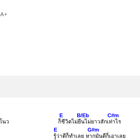
A+
E
B/Eb
C#m
ูโนว
ก็ชี
วิตไม่ยืน
ไม่ยาวสักเท่า
ไร
E
G#m
รู้ว่
าดีก็ทำเลย หาก
มันดีก็เอาเลย