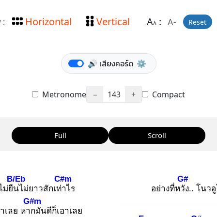
Horizontal
Vertical
A
:
A-
 :
Reset
A
🔊 เสียงคอร์ด
⚙️
Metronome
−
143
+
Compact
Full
Scroll
B/Eb
C#m
G#
ไม่ยืน
ไม่ยาวสักเท่า
ไร
อย่างที่หวัง
.. โนวอ
G#m
ทำเลย หาก
มันดีก็เอาเลย