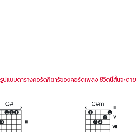
รูปแบบตารางคอร์ดกีตาร์ของคอร์ดเพลง ชีวิตนี้สั้นจะตาย
G#
C#m
III
x
x
1
1
1
1
1
2
V
3
III
3
4
VII