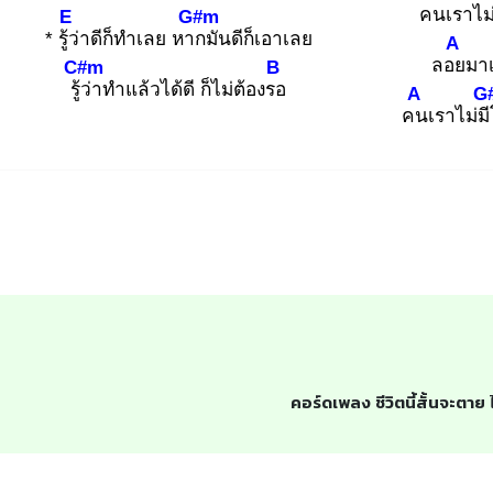
คน
เราไม่
E
G#m
* รู้ว่
าดีก็ทำเลย หาก
มันดีก็เอาเลย
A
ลอย
มาเ
C#m
B
รู้ว่
าทำแล้วได้ดี ก็ไม่ต้องรอ
A
G
คน
เราไม่มี
คอร์ดเพลง ชีวิตนี้สั้นจะตาย
ไ