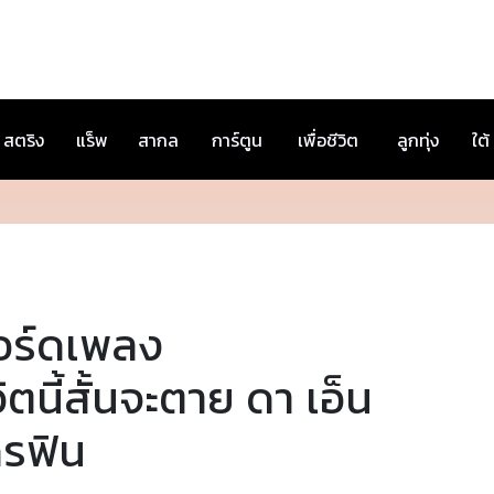
สตริง
แร็พ
สากล
การ์ตูน
เพื่อชีวิต
ลูกทุ่ง
ใต้
อร์ดเพลง
วิตนี้สั้นจะตาย ดา เอ็น
ดรฟิน