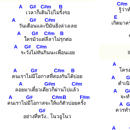
C#m
A
G#
C#m
B
รู้ว่
าท
เวลา
ก็เดิน
ไปไม่รั้ง
รอ
E
A
G#
C#m
เกิด
มาครั
วันเดือน
และปีมั
นยิ่งล่วงเลย
A
G#
C#m
B
ใครมัว
แต่ลีล
าไม่รุก
ต่อ
A
G#
C#m
ระวัง
ไม่ทัน
กินนะเพื่อนเอย
A
โครง
A
G#
C#m
B
คน
เราไม่มีโ
อกาสที่สอง
กันได้บ่
อย
A
G
ดำเน
A
G#m
C#m
ลอย
มาเดี๋ยวเดียว
ก็ผ่านไปแล้ว
A
G
จะท
A
G#
C#m
B
F#m
คน
เราไม่มีโ
อกาสจะให้แ
ก้ตัว
บ่อยครั้ง
A
G
ควร
ท
G#
อย่างที่หวัง
.. โนวอูโนว
A