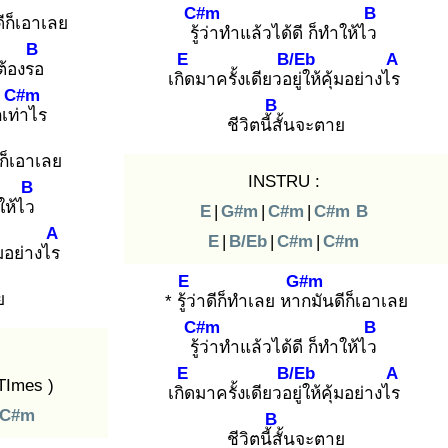
C#m
B
ดีก็เอาเลย
รู้ว่
าทำแล้วได้ดี ก็ทำให้ไว
B
E
B/Eb
A
ต้องรอ
เกิด
มาครั้งเดียวอยู่
ให้คุ้มอย่างไร
C#m
B
เท่า
ไร
ชีวิตนี้สั้
นจะตาย
ีก็เอาเลย
INSTRU :
B
ให้ไว
E
|
G#m
|
C#m
|
C#m
B
A
E
|
B/Eb
|
C#m
|
C#m
้มอย่างไร
E
G#m
ย
* รู้ว่
าดีก็ทำเลย หาก
มันดีก็เอาเลย
C#m
B
รู้ว่
าทำแล้วได้ดี ก็ทำให้ไว
E
B/Eb
A
TImes )
เกิด
มาครั้งเดียวอยู่
ให้คุ้มอย่างไร
C#m
B
ชีวิตนี้สั้
นจะตาย