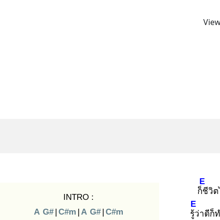
View
E
ก็ชี
วิต
INTRO :
E
A
G#
|
C#m
|
A
G#
|
C#m
รู้ว่
าดีก็