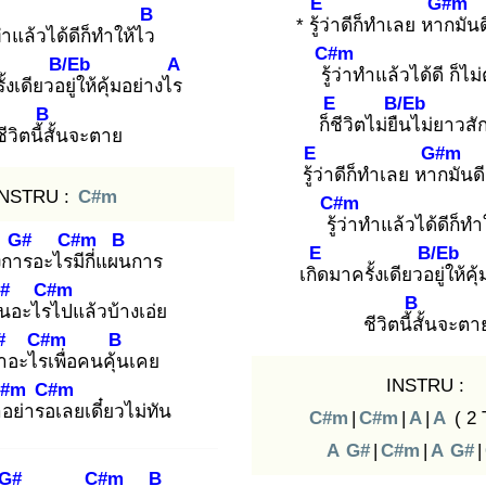
E
G#m
B
* รู้ว่
าดีก็ทำเลย หาก
มัน
ำแล้วได้ดีก็ทำให้ไว
C#m
B/Eb
A
รู้ว่
าทำแล้วได้ดี ก็ไม่
้งเดียวอยู่
ให้คุ้มอย่างไร
E
B/Eb
B
ก็ชี
วิตไม่ยืน
ไม่ยาวสัก
ชีวิตนี้สั้
นจะตาย
E
G#m
รู้ว่
าดีก็ทำเลย หาก
มันด
INSTRU :
C#m
C#m
รู้ว่
าทำแล้วได้ดีก็ทำ
G#
C#m
B
E
B/Eb
การ
อะไรมี
กี่แผน
การ
เกิด
มาครั้งเดียวอยู่
ให้คุ
#
C#m
B
ิน
อะไรไ
ปแล้วบ้างเอ่ย
ชีวิตนี้สั้
นจะตา
#
C#m
B
ำ
อะไรเ
พื่อคนคุ้น
เคย
INSTRU :
#m
C#m
ำอ
ย่ารอเ
ลยเดี๋ยวไม่ทัน
C#m
|
C#m
|
A
|
A
( 2 
A
G#
|
C#m
|
A
G#
|
G#
C#m
B