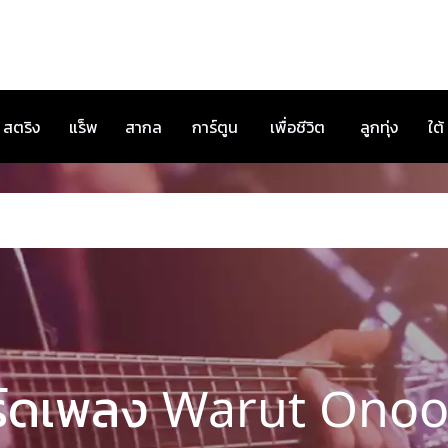
สตริง
แร็พ
สากล
การ์ตูน
เพื่อชีวิต
ลูกทุ่ง
ใต้
์ดเพลง Warut Onoo