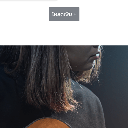
โหลดเพิ่ม +