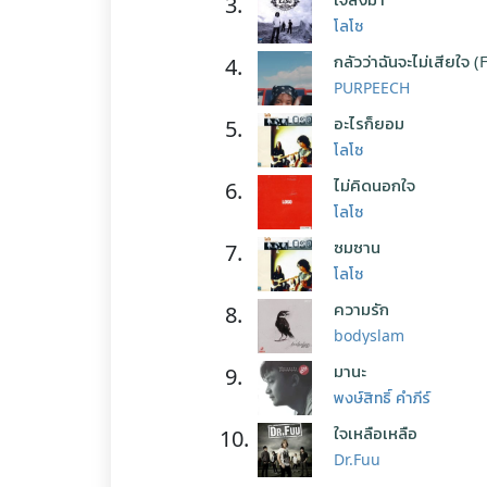
3.
โลโซ
กลัวว่าฉันจะไม่เสียใจ (
4.
PURPEECH
อะไรก็ยอม
5.
โลโซ
ไม่คิดนอกใจ
6.
โลโซ
ซมซาน
7.
โลโซ
ความรัก
8.
bodyslam
มานะ
9.
พงษ์สิทธิ์ คำภีร์
ใจเหลือเหลือ
10.
Dr.Fuu