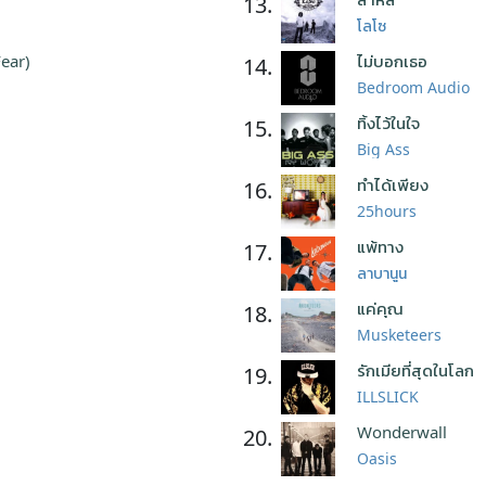
13.
โลโซ
Fear)
ไม่บอกเธอ
14.
Bedroom Audio
ทิ้งไว้ในใจ
15.
Big Ass
ทำได้เพียง
16.
25hours
แพ้ทาง
17.
ลาบานูน
แค่คุณ
18.
Musketeers
รักเมียที่สุดในโลก
19.
ILLSLICK
Wonderwall
20.
Oasis