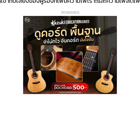
ข้ากับเสียงของผู้ร้องก็เพิ่มความไพเราะและความเพลิดเ
SPONSORED