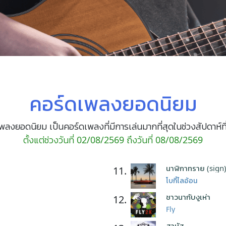
คอร์ดเพลงยอดนิยม
พลงยอดนิยม เป็นคอร์ดเพลงที่มีการเล่นมากที่สุดในช่วงสัปดาห์ที
ตั้งแต่ช่วงวันที่ 02/08/2569 ถึงวันที่ 08/08/2569
นาฬิกาทราย (sign
11.
โบกี้ไลอ้อน
ชาวนากับงูเห่า
12.
Fly
สาหัส