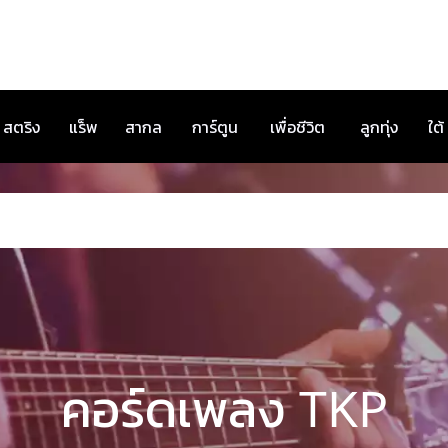
สตริง
แร็พ
สากล
การ์ตูน
เพื่อชีวิต
ลูกทุ่ง
ใต้
คอร์ดเพลง TKP