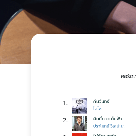
คอร์ดเ
คืนจันทร์
1.
โลโซ
คืนที่ดาวเต็มฟ้า
2.
ปราโมทย์ วิเลปะนะ
ไม่คิดนอกใจ