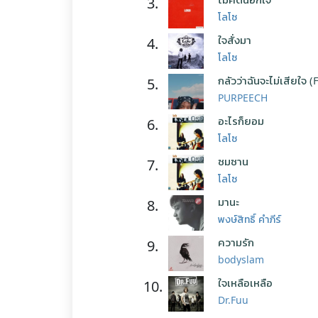
3.
โลโซ
ใจสั่งมา
4.
โลโซ
กลัวว่าฉันจะไม่เสียใจ (
5.
PURPEECH
อะไรก็ยอม
6.
โลโซ
ซมซาน
7.
โลโซ
มานะ
8.
พงษ์สิทธิ์ คำภีร์
ความรัก
9.
bodyslam
ใจเหลือเหลือ
10.
Dr.Fuu