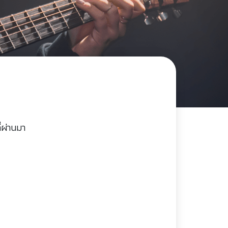
่ผ่านมา
)