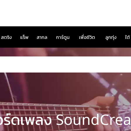
สตริง
แร็พ
สากล
การ์ตูน
เพื่อชีวิต
ลูกทุ่ง
ใต้
อร์ดเพลง SoundCre