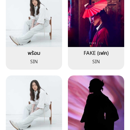
พร้อม
FAKE (เฟค)
SIN
SIN