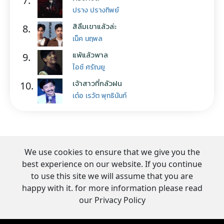
7.
ปราง ปรางทิพย์
สิลืมเขาแล้วล่ะ
8.
เน็ค นฤพล
แพ้แล้วพาล
9.
ไอซ์ ศรัณยู
เจ้าสาวที่กลัวฝน
10.
เต๋อ เรวัต พุทธินันท์
We use cookies to ensure that we give you the
best experience on our website. If you continue
to use this site we will assume that you are
happy with it. for more information please read
our Privacy Policy