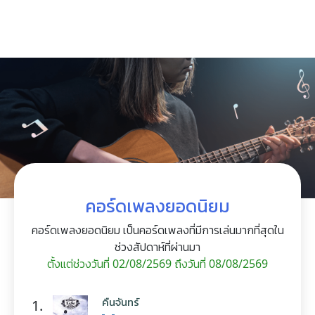
คอร์ดเพลงยอดนิยม
คอร์ดเพลงยอดนิยม เป็นคอร์ดเพลงที่มีการเล่นมากที่สุดใน
ช่วงสัปดาห์ที่ผ่านมา
ตั้งแต่ช่วงวันที่ 02/08/2569 ถึงวันที่ 08/08/2569
คืนจันทร์
1.