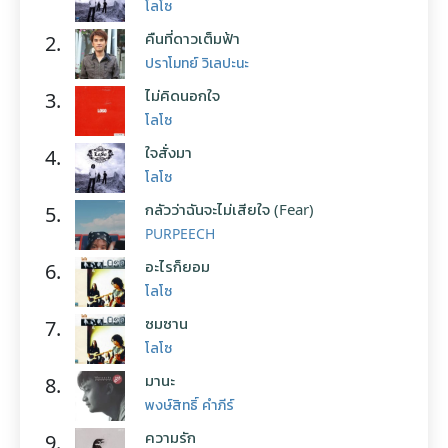
โลโซ
คืนที่ดาวเต็มฟ้า
2.
ปราโมทย์ วิเลปะนะ
ไม่คิดนอกใจ
3.
โลโซ
ใจสั่งมา
4.
โลโซ
กลัวว่าฉันจะไม่เสียใจ (Fear)
5.
PURPEECH
อะไรก็ยอม
6.
โลโซ
ซมซาน
7.
โลโซ
มานะ
8.
พงษ์สิทธิ์ คำภีร์
ความรัก
9.