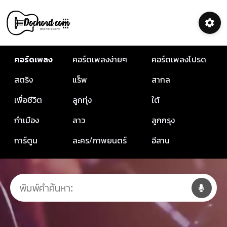
คอร์ดเพลง
คอร์ดเพลงง่ายๆ
คอร์ดเพลงโปรด
สตริง
แร็พ
สากล
เพื่อชีวิต
ลูกทุ่ง
ใต้
กำเมือง
ลาว
ลูกกรุง
การ์ตูน
ละคร/ภาพยนตร์
อีสาน