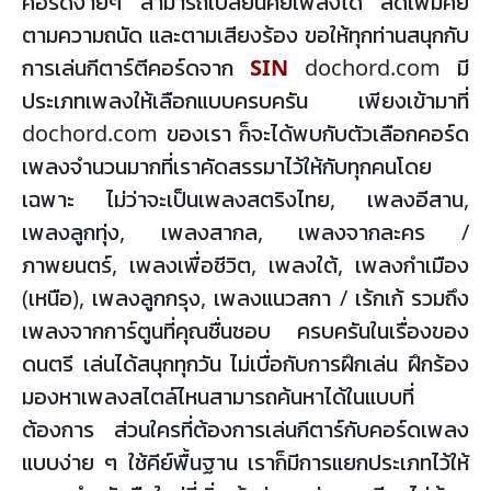
คอร์ดง่ายๆ สามารถเปลี่ยนคีย์เพลงได้ ลดเพิ่มคีย์
ตามความถนัด และตามเสียงร้อง ขอให้ทุกท่านสนุกกับ
การเล่นกีตาร์ตีคอร์ดจาก
SIN
dochord.com มี
ประเภทเพลงให้เลือกแบบครบครัน เพียงเข้ามาที่
dochord.com ของเรา ก็จะได้พบกับตัวเลือกคอร์ด
เพลงจำนวนมากที่เราคัดสรรมาไว้ให้กับทุกคนโดย
เฉพาะ ไม่ว่าจะเป็นเพลงสตริงไทย, เพลงอีสาน,
เพลงลูกทุ่ง, เพลงสากล, เพลงจากละคร /
ภาพยนตร์, เพลงเพื่อชีวิต, เพลงใต้, เพลงกำเมือง
(เหนือ), เพลงลูกกรุง, เพลงแนวสกา / เร้กเก้ รวมถึง
เพลงจากการ์ตูนที่คุณชื่นชอบ ครบครันในเรื่องของ
ดนตรี เล่นได้สนุกทุกวัน ไม่เบื่อกับการฝึกเล่น ฝึกร้อง
มองหาเพลงสไตล์ไหนสามารถค้นหาได้ในแบบที่
ต้องการ ส่วนใครที่ต้องการเล่นกีตาร์กับคอร์ดเพลง
แบบง่าย ๆ ใช้คีย์พื้นฐาน เราก็มีการแยกประเภทไว้ให้