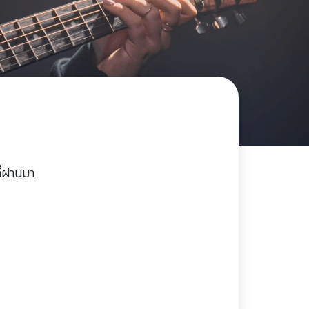
่ผ่านมา
)