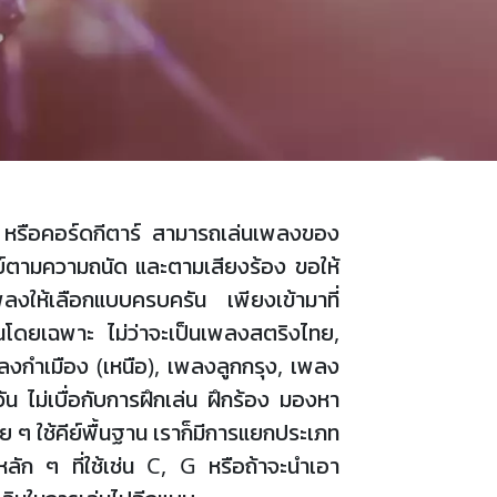
พลง หรือคอร์ดกีตาร์ สามารถเล่นเพลงของ
ย์ตามความถนัด และตามเสียงร้อง ขอให้
ห้เลือกแบบครบครัน เพียงเข้ามาที่
นโดยเฉพาะ ไม่ว่าจะเป็นเพลงสตริงไทย,
งกำเมือง (เหนือ), เพลงลูกกรุง, เพลง
น ไม่เบื่อกับการฝึกเล่น ฝึกร้อง มองหา
 ๆ ใช้คีย์พื้นฐาน เราก็มีการแยกประเภท
์ดหลัก ๆ ที่ใช้เช่น C, G หรือถ้าจะนำเอา