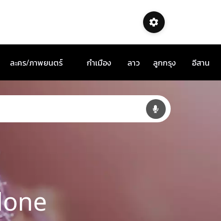
ละคร/ภาพยนตร์
กำเมือง
ลาว
ลูกกรุง
อีสาน
lone