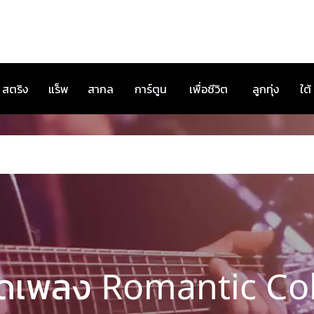
สตริง
แร็พ
สากล
การ์ตูน
เพื่อชีวิต
ลูกทุ่ง
ใต้
์ดเพลง Romantic Co