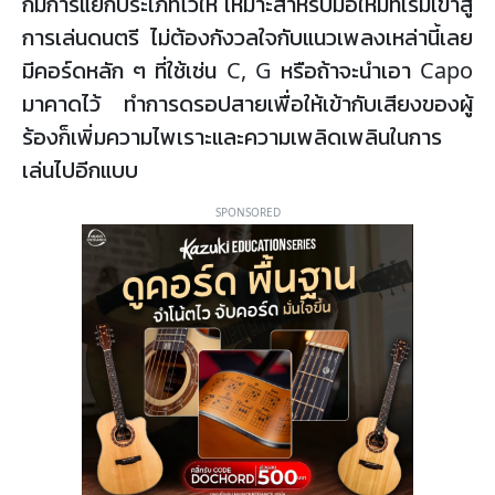
ก็มีการแยกประเภทไว้ให้ เหมาะสำหรับมือใหม่ที่เริ่มเข้าสู่
การเล่นดนตรี ไม่ต้องกังวลใจกับแนวเพลงเหล่านี้เลย
มีคอร์ดหลัก ๆ ที่ใช้เช่น C, G หรือถ้าจะนำเอา Capo
มาคาดไว้ ทำการดรอปสายเพื่อให้เข้ากับเสียงของผู้
ร้องก็เพิ่มความไพเราะและความเพลิดเพลินในการ
เล่นไปอีกแบบ
SPONSORED