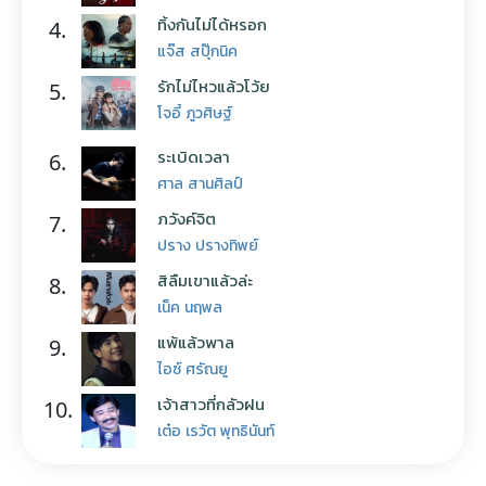
ทิ้งกันไม่ได้หรอก
4.
แจ๊ส สปุ๊กนิค
รักไม่ไหวแล้วโว้ย
5.
โจอี้ ภูวศิษฐ์
ระเบิดเวลา
6.
ศาล สานศิลป์
ภวังค์จิต
7.
ปราง ปรางทิพย์
สิลืมเขาแล้วล่ะ
8.
เน็ค นฤพล
แพ้แล้วพาล
9.
ไอซ์ ศรัณยู
เจ้าสาวที่กลัวฝน
10.
เต๋อ เรวัต พุทธินันท์