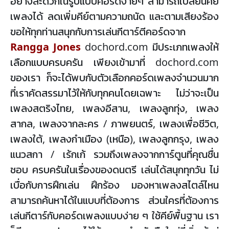
อย่างสะดวกในรูปแบบคอร์ดง่ายๆ สามารถเปลี่ยนคีย์
เพลงได้ ลดเพิ่มคีย์ตามความถนัด และตามเสียงร้อง
ขอให้ทุกท่านสนุกกับการเล่นกีตาร์ตีคอร์ดจาก
Rangga Jones
dochord.com มีประเภทเพลงให้
เลือกแบบครบครัน เพียงเข้ามาที่ dochord.com
ของเรา ก็จะได้พบกับตัวเลือกคอร์ดเพลงจำนวนมาก
ที่เราคัดสรรมาไว้ให้กับทุกคนโดยเฉพาะ ไม่ว่าจะเป็น
เพลงสตริงไทย, เพลงอีสาน, เพลงลูกทุ่ง, เพลง
สากล, เพลงจากละคร / ภาพยนตร์, เพลงเพื่อชีวิต,
เพลงใต้, เพลงกำเมือง (เหนือ), เพลงลูกกรุง, เพลง
แนวสกา / เร้กเก้ รวมถึงเพลงจากการ์ตูนที่คุณชื่น
ชอบ ครบครันในเรื่องของดนตรี เล่นได้สนุกทุกวัน ไม่
เบื่อกับการฝึกเล่น ฝึกร้อง มองหาเพลงสไตล์ไหน
สามารถค้นหาได้ในแบบที่ต้องการ ส่วนใครที่ต้องการ
เล่นกีตาร์กับคอร์ดเพลงแบบง่าย ๆ ใช้คีย์พื้นฐาน เรา