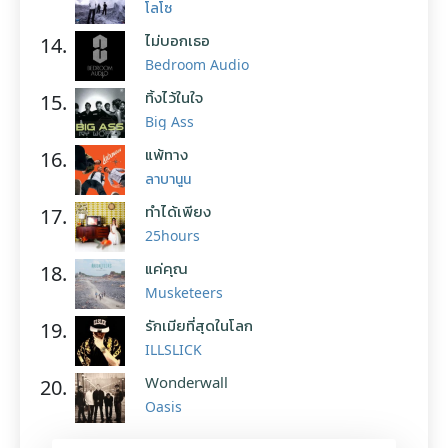
โลโซ
ไม่บอกเธอ
14.
Bedroom Audio
ทิ้งไว้ในใจ
15.
Big Ass
แพ้ทาง
16.
ลาบานูน
ทำได้เพียง
17.
25hours
แค่คุณ
18.
Musketeers
รักเมียที่สุดในโลก
19.
ILLSLICK
Wonderwall
20.
Oasis