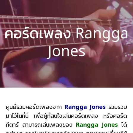
คอร์ดเพลง Rangga
Jones
ศูนย์รวมคอร์ดเพลงจาก
Rangga Jones
รวมรวบ
มาไว้ในที่นี่ เพื่อผู้ที่สนใจเล่นคอร์ดเพลง หรือคอร์ด
กีตาร์ สามารถเล่นเพลงของ
Rangga Jones
ได้