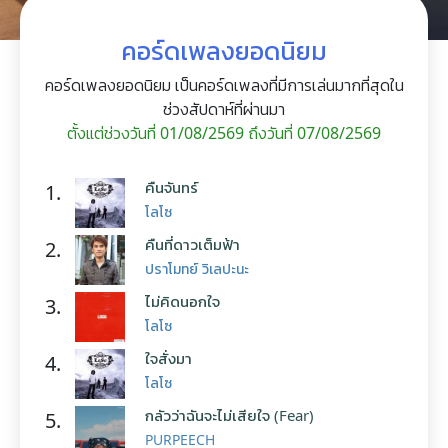
คอร์ดเพลงยอดนิยม
คอร์ดเพลงยอดนิยม เป็นคอร์ดเพลงที่มีการเล่นมากที่สุดใน
ช่วงสัปดาห์ที่ผ่านมา
ตั้งแต่ช่วงวันที่ 01/08/2569 ถึงวันที่ 07/08/2569
คืนจันทร์
1.
โลโซ
คืนที่ดาวเต็มฟ้า
2.
ปราโมทย์ วิเลปะนะ
ไม่คิดนอกใจ
3.
โลโซ
ใจสั่งมา
4.
โลโซ
กลัวว่าฉันจะไม่เสียใจ (Fear)
5.
PURPEECH