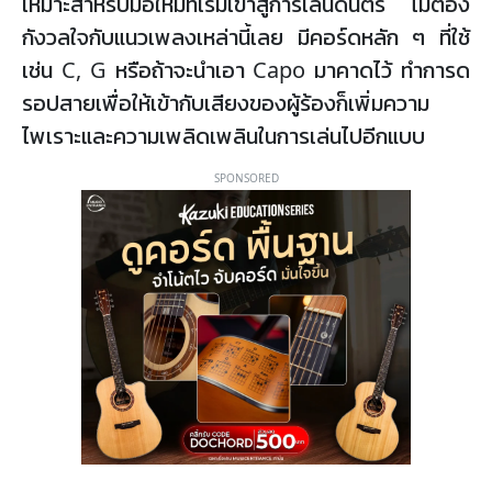
เหมาะสำหรับมือใหม่ที่เริ่มเข้าสู่การเล่นดนตรี ไม่ต้อง
กังวลใจกับแนวเพลงเหล่านี้เลย มีคอร์ดหลัก ๆ ที่ใช้
เช่น C, G หรือถ้าจะนำเอา Capo มาคาดไว้ ทำการด
รอปสายเพื่อให้เข้ากับเสียงของผู้ร้องก็เพิ่มความ
ไพเราะและความเพลิดเพลินในการเล่นไปอีกแบบ
SPONSORED