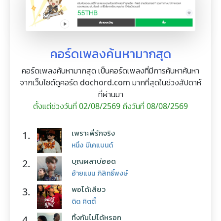
คอร์ดเพลงค้นหามากสุด
คอร์ดเพลงค้นหามากสุด เป็นคอร์ดเพลงที่มีการค้นหาค้นหา
จากเว็บไซต์ดูคอร์ด dochord.com มากที่สุดในช่วงสัปดาห์
ที่ผ่านมา
ตั้งแต่ช่วงวันที่ 02/08/2569 ถึงวันที่ 08/08/2569
เพราะพี่รักจริง
1.
หนึ่ง บีเคแบนด์
บุญผลาบ่ฮอด
2.
อ้ายแมน ภิสิทธิ์พงษ์
พอได้เสียว
3.
ดิด คิตตี้
ทิ้งกันไม่ได้หรอก
4.