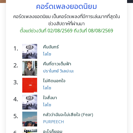
คอร์ดเพลงยอดนิยม
คอร์ดเพลงยอดนิยม เป็นคอร์ดเพลงที่มีการเล่นมากที่สุดใน
ช่วงสัปดาห์ที่ผ่านมา
ตั้งแต่ช่วงวันที่ 02/08/2569 ถึงวันที่ 08/08/2569
คืนจันทร์
1.
โลโซ
คืนที่ดาวเต็มฟ้า
2.
ปราโมทย์ วิเลปะนะ
ไม่คิดนอกใจ
3.
โลโซ
ใจสั่งมา
4.
โลโซ
กลัวว่าฉันจะไม่เสียใจ (Fear)
5.
PURPEECH
อะไรก็ยอม
6.