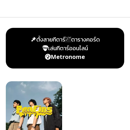
ตั้งสายกีตาร์
ตารางคอร์ด
เล่นกีตาร์ออนไลน์
Metronome