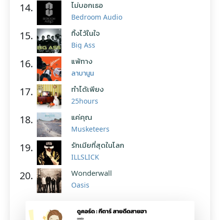
ไม่บอกเธอ
14.
Bedroom Audio
ทิ้งไว้ในใจ
15.
Big Ass
แพ้ทาง
16.
ลาบานูน
ทำได้เพียง
17.
25hours
แค่คุณ
18.
Musketeers
รักเมียที่สุดในโลก
19.
ILLSLICK
Wonderwall
20.
Oasis