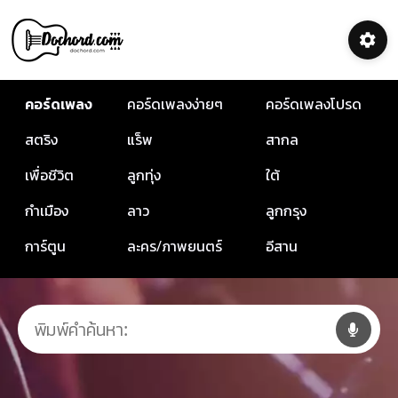
คอร์ดเพลง
คอร์ดเพลงง่ายๆ
คอร์ดเพลงโปรด
สตริง
แร็พ
สากล
เพื่อชีวิต
ลูกทุ่ง
ใต้
กำเมือง
ลาว
ลูกกรุง
การ์ตูน
ละคร/ภาพยนตร์
อีสาน