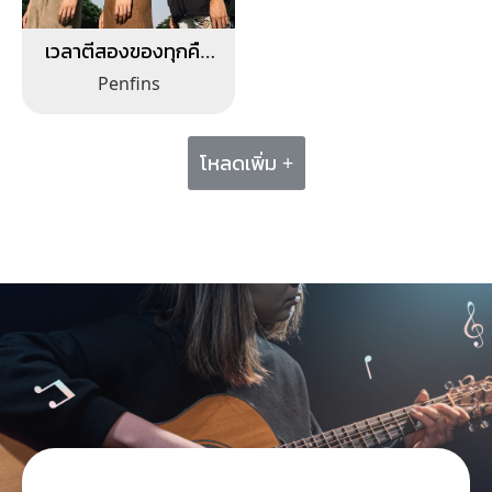
เวลาตีสองของทุกคืน
(2AM)
Penfins
โหลดเพิ่ม +