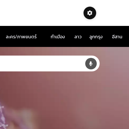
ละคร/ภาพยนตร์
กำเมือง
ลาว
ลูกกรุง
อีสาน