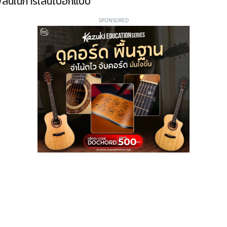
พลินในการเล่นไปอีกแบบ
SPONSORED