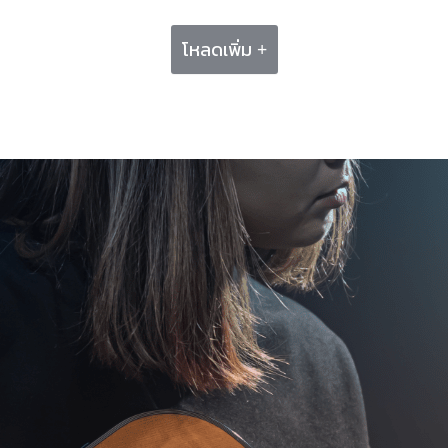
โหลดเพิ่ม +