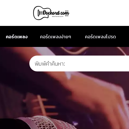
คอร์ดเพลง
คอร์ดเพลงง่ายๆ
คอร์ดเพลงโปรด