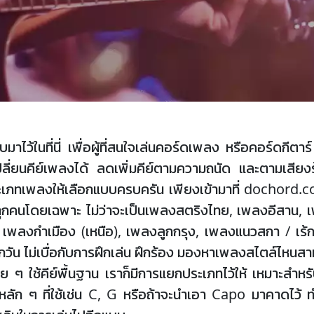
าไว้ในที่นี่ เพื่อผู้ที่สนใจเล่นคอร์ดเพลง หรือคอร์ดกี
ยนคีย์เพลงได้ ลดเพิ่มคีย์ตามความถนัด และตามเสียงร้อ
ทเพลงให้เลือกแบบครบครัน เพียงเข้ามาที่ dochord.co
บทุกคนโดยเฉพาะ ไม่ว่าจะเป็นเพลงสตริงไทย, เพลงอีสาน,
 เพลงกำเมือง (เหนือ), เพลงลูกกรุง, เพลงแนวสกา / เร้ก
กวัน ไม่เบื่อกับการฝึกเล่น ฝึกร้อง มองหาเพลงสไตล์ไหนสา
 ใช้คีย์พื้นฐาน เราก็มีการแยกประเภทไว้ให้ เหมาะสำหรับมือ
หลัก ๆ ที่ใช้เช่น C, G หรือถ้าจะนำเอา Capo มาคาดไว้ ท