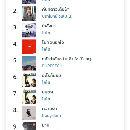
คืนที่ดาวเต็มฟ้า
2.
ปราโมทย์ วิเลปะนะ
ใจสั่งมา
3.
โลโซ
ไม่คิดนอกใจ
4.
โลโซ
กลัวว่าฉันจะไม่เสียใจ (Fear)
5.
PURPEECH
อะไรก็ยอม
6.
โลโซ
ซมซาน
7.
โลโซ
ความรัก
8.
bodyslam
มานะ
9.