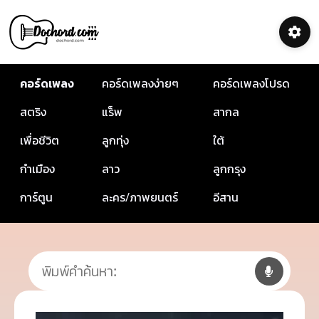
คอร์ดเพลง
คอร์ดเพลงง่ายๆ
คอร์ดเพลงโปรด
สตริง
แร็พ
สากล
เพื่อชีวิต
ลูกทุ่ง
ใต้
กำเมือง
ลาว
ลูกกรุง
การ์ตูน
ละคร/ภาพยนตร์
อีสาน