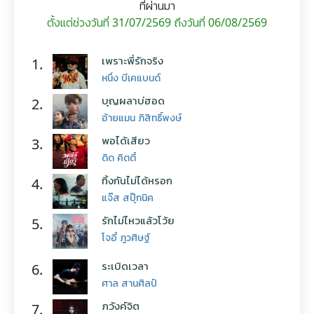
ที่ผ่านมา
ตั้งแต่ช่วงวันที่ 31/07/2569 ถึงวันที่ 06/08/2569
เพราะพี่รักจริง
1.
หนึ่ง บีเคแบนด์
บุญผลาบ่ฮอด
2.
อ้ายแมน ภิสิทธิ์พงษ์
พอได้เสียว
3.
ดิด คิตตี้
ทิ้งกันไม่ได้หรอก
4.
แจ๊ส สปุ๊กนิค
รักไม่ไหวแล้วโว้ย
5.
โจอี้ ภูวศิษฐ์
ระเบิดเวลา
6.
ศาล สานศิลป์
ภวังค์จิต
7.