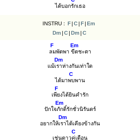
ได้บอกรัก
เธอ
INSTRU :
F
|
C
|
F
|
Em
Dm
|
C
|
Dm
|
C
F
Em
ลม
พัดพา ขีด
ชะตา
Dm
แม้เรา
ห่างกันเท่าใด
C
ได้มาพบ
พาน
F
เพีย
งได้ยินคำรัก
Em
ปักใจภัก
ดิ์รักชั่วนิรันดร์
Dm
อยากให้เรา
ได้เคียงข้างกัน
C
เช่นดาวคู่เ
ดือน