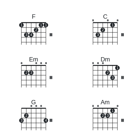
F
C
x
o
o
1
1
1
1
2
2
3
4
III
3
III
Em
Dm
o
o
o
o
x
o
o
1
2
3
2
III
3
III
G
Am
o
o
o
x
o
o
1
2
2
3
3
4
III
III