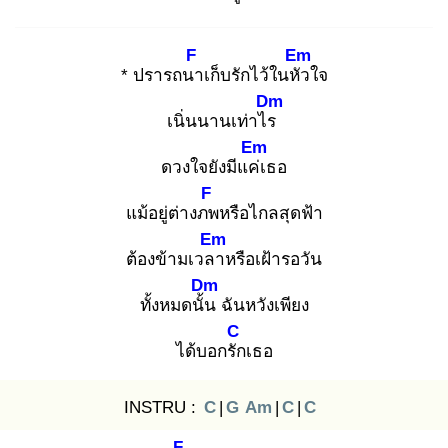
F
Em
* ปรารถนา
เก็บรักไว้ในหัว
ใจ
Dm
เนิ่นนานเท่าไร
Em
ดวงใจยังมีแค่เ
ธอ
F
แม้อยู่ต่างภพ
หรือไกลสุดฟ้า
Em
ต้องข้ามเวลา
หรือเฝ้ารอวัน
Dm
ทั้งหมดนั้น
ฉันหวังเพียง
C
ได้บอกรัก
เธอ
INSTRU :
C
|
G
Am
|
C
|
C
F