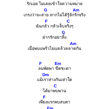
รักเอย
ไม่เคยเข้าใจความหมา
ย
G
Am
เกรงว่าจะสาย
หากไม่ได้รู้จักรัก
จริง
F
C
ฉันกลัว
กลัวเจ็บจริง
ๆ
G
ฝากรักอย่าทิ้ง
Am
เมื่อพบแพร้วไม่แคล้วคลาด
กัน
F
Em
ลม
พัดพา ขีด
ชะตา
Dm
แม้เรา
ห่างกันเท่าใด
C
ได้มาพบ
พาน
F
เพียง
แรกพบสบตา
Em