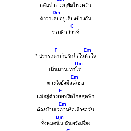
กลับทำดวง
ฤทัยไหวหวั่น
Dm
ดังว่าเคย
อยู่เคียงข้างกัน
C
ร่วมฝันวิวา
ห์
F
Em
* ปรารถนา
เก็บรักไว้ในหัว
ใจ
Dm
เนิ่นนานเท่าไร
Em
ดวงใจยังมีแค่เ
ธอ
F
แม้อยู่ต่างภพ
หรือไกลสุดฟ้า
Em
ต้องข้ามเวลา
หรือเฝ้ารอวัน
Dm
ทั้งหมดนั้น
ฉันหวังเพียง
C