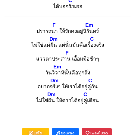
C
ได้บอกรัก
เธอ
F
Em
ปรารถนา
ให้รักคงอยู่นิรัน
ดร์
Dm
C
ไม่ใช่แค่ฝัน
แต่นั่นมันคือเรื่อง
จริง
F
แววตาประสาน
เอื้อมมือช้าๆ
Em
วันวิวา
ห์นั้นคือทุกสิ่ง
Dm
C
อยากจริง
ๆ ให้เราได้อยู่คู่กั
น
Dm
C
ไม่ใช่ฝัน
ให้ดาวได้อยู่คู่เ
ดือน
แก้ไข
ขอเพลง
เพลงโปรด