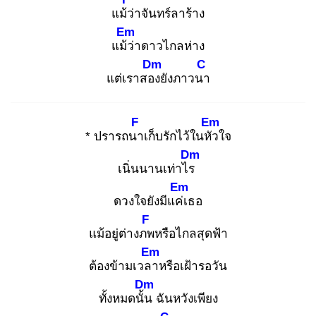
แม้ว่
าจันทร์ลาร้าง
Em
แม้ว่
าดาวไกลห่าง
Dm
C
แต่เราสอง
ยังภาวนา
F
Em
* ปรารถนา
เก็บรักไว้ในหัว
ใจ
Dm
เนิ่นนานเท่าไร
Em
ดวงใจยังมีแค่เ
ธอ
F
แม้อยู่ต่างภพ
หรือไกลสุดฟ้า
Em
ต้องข้ามเวลา
หรือเฝ้ารอวัน
Dm
ทั้งหมดนั้น
ฉันหวังเพียง