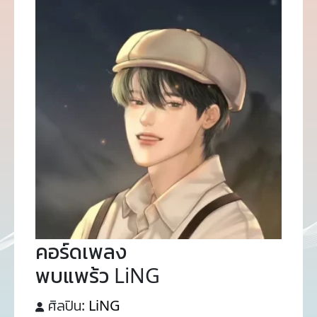
คอร์ดเพลง
พบแพร้ว LiNG
ศิลปิน:
LiNG