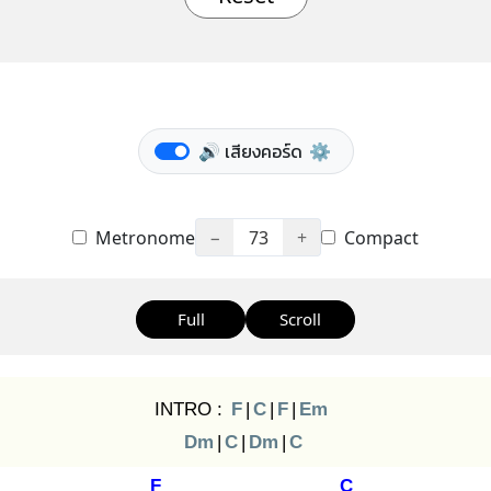
🔊 เสียงคอร์ด
⚙️
Metronome
−
73
+
Compact
Full
Scroll
INTRO :
F
|
C
|
F
|
Em
Dm
|
C
|
Dm
|
C
F
C