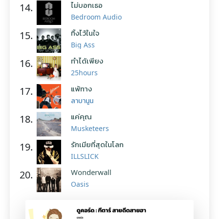
ไม่บอกเธอ
14.
Bedroom Audio
ทิ้งไว้ในใจ
15.
Big Ass
ทำได้เพียง
16.
25hours
แพ้ทาง
17.
ลาบานูน
แค่คุณ
18.
Musketeers
รักเมียที่สุดในโลก
19.
ILLSLICK
Wonderwall
20.
Oasis