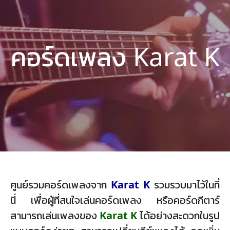
คอร์ดเพลง Karat K
ศูนย์รวมคอร์ดเพลงจาก
Karat K
รวมรวบมาไว้ในที่
นี่ เพื่อผู้ที่สนใจเล่นคอร์ดเพลง หรือคอร์ดกีตาร์
สามารถเล่นเพลงของ
Karat K
ได้อย่างสะดวกในรูป