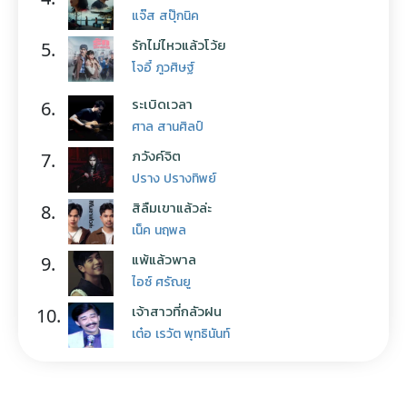
แจ๊ส สปุ๊กนิค
รักไม่ไหวแล้วโว้ย
5.
โจอี้ ภูวศิษฐ์
ระเบิดเวลา
6.
ศาล สานศิลป์
ภวังค์จิต
7.
ปราง ปรางทิพย์
สิลืมเขาแล้วล่ะ
8.
เน็ค นฤพล
แพ้แล้วพาล
9.
ไอซ์ ศรัณยู
เจ้าสาวที่กลัวฝน
10.
เต๋อ เรวัต พุทธินันท์