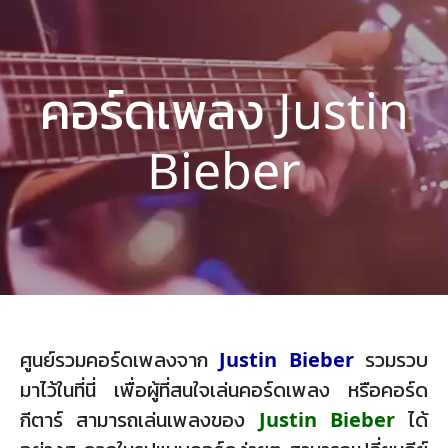
คอร์ดเพลง Justin
Bieber
ศูนย์รวมคอร์ดเพลงจาก
Justin Bieber
รวมรวบ
มาไว้ในที่นี่ เพื่อผู้ที่สนใจเล่นคอร์ดเพลง หรือคอร์ด
กีตาร์ สามารถเล่นเพลงของ
Justin Bieber
ได้