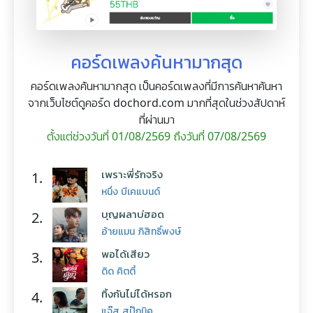
คอร์ดเพลงค้นหามากสุด
คอร์ดเพลงค้นหามากสุด เป็นคอร์ดเพลงที่มีการค้นหาค้นหา
จากเว็บไซต์ดูคอร์ด dochord.com มากที่สุดในช่วงสัปดาห์
ที่ผ่านมา
ตั้งแต่ช่วงวันที่ 01/08/2569 ถึงวันที่ 07/08/2569
เพราะพี่รักจริง
1.
หนึ่ง บีเคแบนด์
บุญผลาบ่ฮอด
2.
อ้ายแมน ภิสิทธิ์พงษ์
พอได้เสียว
3.
ดิด คิตตี้
ทิ้งกันไม่ได้หรอก
4.
แจ๊ส สปุ๊กนิค