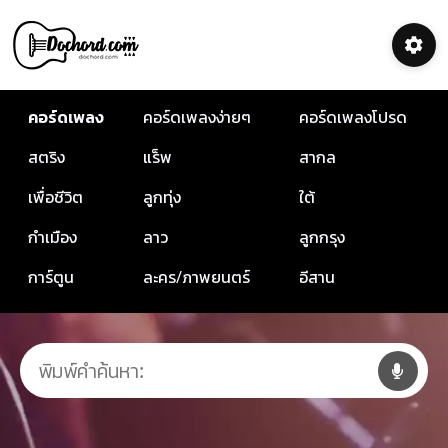
คอร์ดเพลง
คอร์ดเพลงง่ายๆ
คอร์ดเพลงโปรด
สตริง
แร็พ
สากล
เพื่อชีวิต
ลูกทุ่ง
ใต้
กำเมือง
ลาว
ลูกกรุง
การ์ตูน
ละคร/ภาพยนตร์
อีสาน