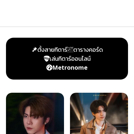
ตั้งสายกีตาร์
ตารางคอร์ด
เล่นกีตาร์ออนไลน์
Metronome