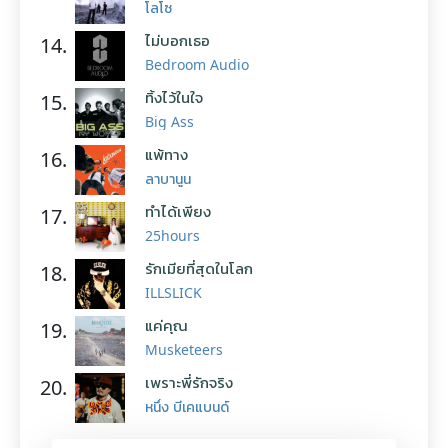
โลโซ
ไม่บอกเธอ
14.
Bedroom Audio
ทิ้งไว้ในใจ
15.
Big Ass
แพ้ทาง
16.
ลาบานูน
ทำได้เพียง
17.
25hours
รักเมียที่สุดในโลก
18.
ILLSLICK
แค่คุณ
19.
Musketeers
เพราะพี่รักจริง
20.
หนึ่ง บีเคแบนด์