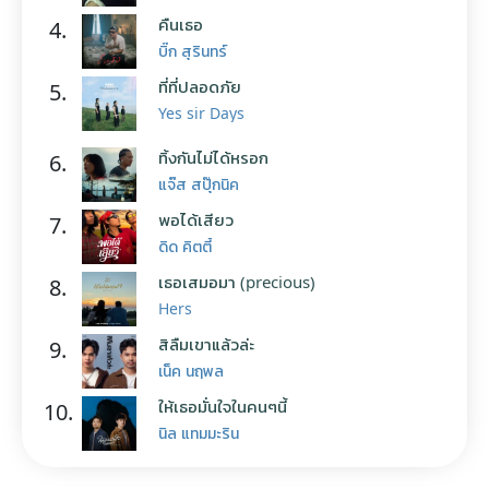
คืนเธอ
4.
บิ๊ก สุรินทร์
ที่ที่ปลอดภัย
5.
Yes sir Days
ทิ้งกันไม่ได้หรอก
6.
แจ๊ส สปุ๊กนิค
พอได้เสียว
7.
ดิด คิตตี้
เธอเสมอมา (precious)
8.
Hers
สิลืมเขาแล้วล่ะ
9.
เน็ค นฤพล
ให้เธอมั่นใจในคนๆนี้
10.
นิล แทมมะริน