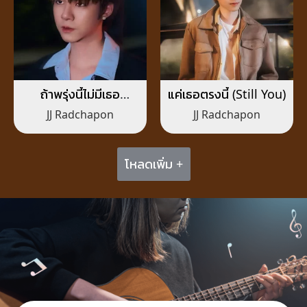
ถ้าพรุ่งนี้ไม่มีเธอ
แค่เธอตรงนี้ (Still You)
(Before Tomorrow)
JJ Radchapon
JJ Radchapon
โหลดเพิ่ม +