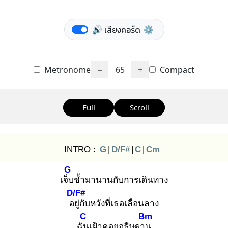
🔊 เสียงคอร์ด
⚙️
Metronome
−
65
+
Compact
Full
Scroll
INTRO :
G
|
D/F#
|
C
|
Cm
G
เจ็บ
ช้ำมานานกับการเดินทาง
D/F#
อยู่
กับหวังที่เธอเลือนลาง
C
Bm
ฉัน
เฝ้าคอยอธิษฐาน