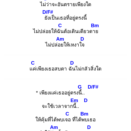
ไม่ว่
าจะอันตรายเพียงใด
D/F#
ยัง
เป็นเธอที่อยู่ตรงนี้
C
Bm
ไม่ปล่อยให้ฉัน
ต้อเดินเดียวดาย
Am
D
ไม่ปล่อย
ให้เหงาใจ
C
D
แค่
เพียงเธอสบตา ฉัน
ไม่กลัวสิ่งใด
G
D/F#
* เพียงแค่เธออยู่ตรงนี้.
.
Em
D
จะใช้เวลาจากนี้.
.
C
Bm
ให้คุ้มที่ได้พบเจอ
ที่ได้พบ
เธอ
Am
D