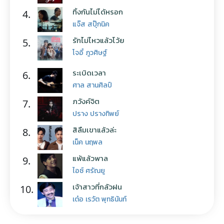
ทิ้งกันไม่ได้หรอก
4.
แจ๊ส สปุ๊กนิค
รักไม่ไหวแล้วโว้ย
5.
โจอี้ ภูวศิษฐ์
ระเบิดเวลา
6.
ศาล สานศิลป์
ภวังค์จิต
7.
ปราง ปรางทิพย์
สิลืมเขาแล้วล่ะ
8.
เน็ค นฤพล
แพ้แล้วพาล
9.
ไอซ์ ศรัณยู
เจ้าสาวที่กลัวฝน
10.
เต๋อ เรวัต พุทธินันท์