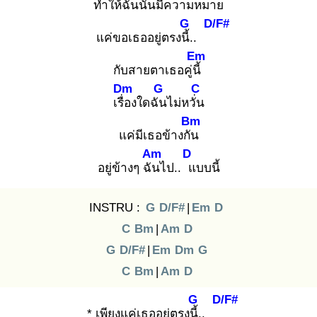
ทำให้ฉัน
นั้นมีความหมาย
G
D/F#
แค่ขอเธออยู่ตรงนี้.
.
Em
กับสายตาเธอคู่นี้
Dm
G
C
เรื่อ
งใดฉัน
ไม่หวั่น
Bm
แค่มีเธอข้างกัน
Am
D
อยู่ข้างๆ ฉัน
ไป.. แ
บบนี้
INSTRU :
G
D/F#
|
Em
D
C
Bm
|
Am
D
G
D/F#
|
Em
Dm
G
C
Bm
|
Am
D
G
D/F#
* เพียงแค่เธออยู่ตรงนี้.
.