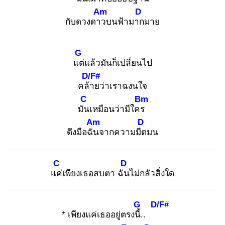
Am
D
กับดวงดาว
บนฟ้ามาก
มาย
G
แต่
แล้วมันก็เปลี่ยนไป
D/F#
คล้า
ยว่าเราฉงนใจ
C
Bm
มัน
เหมือนว่ามีใคร
Am
D
ดึงมือฉัน
จากความมืด
มน
C
D
แค่
เพียงเธอสบตา ฉัน
ไม่กลัวสิ่งใด
G
D/F#
* เพียงแค่เธออยู่ตรงนี้.
.