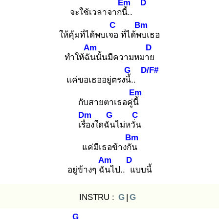
Em
D
จะใช้เวลาจากนี้.
.
C
Bm
ให้คุ้มที่ได้พบเจอ
ที่ได้พบ
เธอ
Am
D
ทำให้ฉัน
นั้นมีความหมาย
G
D/F#
แค่ขอเธออยู่ตรงนี้.
.
Em
กับสายตาเธอคู่นี้
Dm
G
C
เรื่อ
งใดฉัน
ไม่หวั่น
Bm
แค่มีเธอข้างกัน
Am
D
อยู่ข้างๆ ฉัน
ไป.. แ
บบนี้
INSTRU :
G
|
G
G