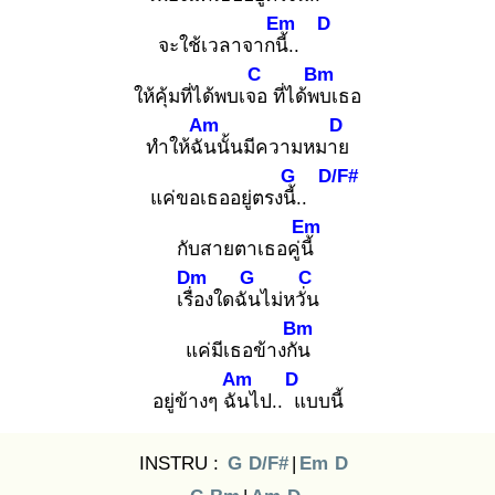
Em
D
จะใช้เวลาจากนี้.
.
C
Bm
ให้คุ้มที่ได้พบเจอ
ที่ได้พบ
เธอ
Am
D
ทำให้ฉัน
นั้นมีความหมาย
G
D/F#
แค่ขอเธออยู่ตรงนี้.
.
Em
กับสายตาเธอคู่นี้
Dm
G
C
เรื่อ
งใดฉัน
ไม่หวั่น
Bm
แค่มีเธอข้างกัน
Am
D
อยู่ข้างๆ ฉัน
ไป.. แ
บบนี้
INSTRU :
G
D/F#
|
Em
D