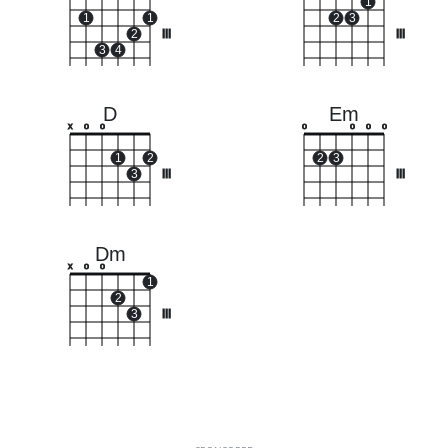
1
1
1
2
3
2
III
III
3
4
D
Em
x
o
o
o
o
o
o
1
2
2
3
3
III
III
Dm
x
o
o
1
2
3
III