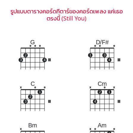
รูปแบบตารางคอร์ดกีตาร์ของคอร์ดเพลง แค่เธอ
ตรงนี้ (Still You)
G
D/F#
o
o
o
o
o
o
2
1
3
3
4
III
4
III
C
Cm
x
o
o
x
o
x
1
2
1
2
3
III
4
III
Bm
Am
x
x
o
o