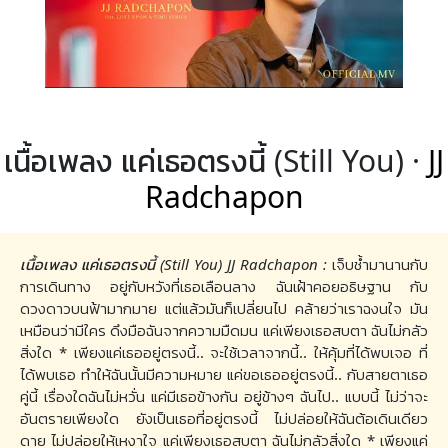
เนื้อเพลง แค่เธอตรงนี้ (Still You) ·
JJ
Radchapon
เนื้อเพลง แค่เธอตรงนี้ (Still You) JJ Radchapon :
เจ็บช้ำมานานกับ
การเดินทาง อยู่กับหวังที่เธอเลือนลาง ฉันเฝ้าคอยอธิษฐาน กับ
ดวงดาวบนฟ้ามากมาย แต่แล้วมันก็เปลี่ยนไป คล้ายว่าเราฉงนใจ มัน
เหมือนว่ามีใคร ดึงมือฉันจากความมืดมน แค่เพียงเธอสบตา ฉันไม่กลัว
สิ่งใด * เพียงแค่เธออยู่ตรงนี้.. จะใช้เวลาจากนี้.. ให้คุ้มที่ได้พบเจอ ที่
ได้พบเธอ ทำให้ฉันนั้นมีความหมาย แค่ขอเธออยู่ตรงนี้.. กับสายตาเธอ
คู่นี้ เรื่องใดฉันไม่หวั่น แค่มีเธอข้างกัน อยู่ข้างๆ ฉันไป.. แบบนี้ ไม่ว่าจะ
อันตรายเพียงใด ยังเป็นเธอที่อยู่ตรงนี้ ไม่ปล่อยให้ฉันต้อเดินเดียว
ดาย ไม่ปล่อยให้เหงาใจ แค่เพียงเธอสบตา ฉันไม่กลัวสิ่งใด * เพียงแค่