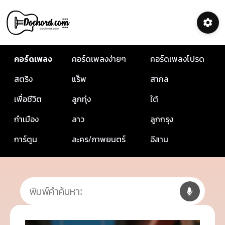
คอร์ดเพลง
คอร์ดเพลงง่ายๆ
คอร์ดเพลงโปรด
สตริง
แร็พ
สากล
เพื่อชีวิต
ลูกทุ่ง
ใต้
กำเมือง
ลาว
ลูกกรุง
การ์ตูน
ละคร/ภาพยนตร์
อีสาน