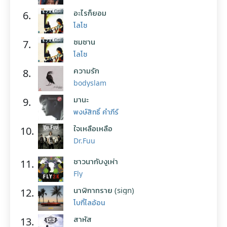
อะไรก็ยอม
6.
โลโซ
ซมซาน
7.
โลโซ
ความรัก
8.
bodyslam
มานะ
9.
พงษ์สิทธิ์ คำภีร์
ใจเหลือเหลือ
10.
Dr.Fuu
ชาวนากับงูเห่า
11.
Fly
นาฬิกาทราย (sign)
12.
โบกี้ไลอ้อน
สาหัส
13.