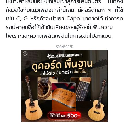
เหมาะสำหรับมือใหม่ที่เริ่มเข้าสู่การเล่นดนตรี ไม่ต้อง
กังวลใจกับแนวเพลงเหล่านี้เลย มีคอร์ดหลัก ๆ ที่ใช้
เช่น C, G หรือถ้าจะนำเอา Capo มาคาดไว้ ทำการด
รอปสายเพื่อให้เข้ากับเสียงของผู้ร้องก็เพิ่มความ
ไพเราะและความเพลิดเพลินในการเล่นไปอีกแบบ
SPONSORED