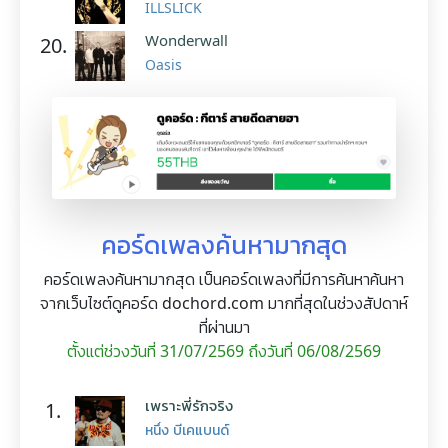
ILLSLICK
Wonderwall
20.
Oasis
คอร์ดเพลงค้นหามากสุด
คอร์ดเพลงค้นหามากสุด เป็นคอร์ดเพลงที่มีการค้นหาค้นหา
จากเว็บไซต์ดูคอร์ด dochord.com มากที่สุดในช่วงสัปดาห์
ที่ผ่านมา
ตั้งแต่ช่วงวันที่ 31/07/2569 ถึงวันที่ 06/08/2569
เพราะพี่รักจริง
1.
หนึ่ง บีเคแบนด์