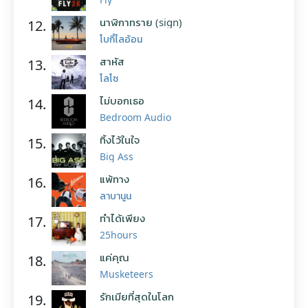
นาฬิกาทราย (sign)
12.
โบกี้ไลอ้อน
สาหัส
13.
โลโซ
ไม่บอกเธอ
14.
Bedroom Audio
ทิ้งไว้ในใจ
15.
Big Ass
แพ้ทาง
16.
ลาบานูน
ทำได้เพียง
17.
25hours
แค่คุณ
18.
Musketeers
รักเมียที่สุดในโลก
19.