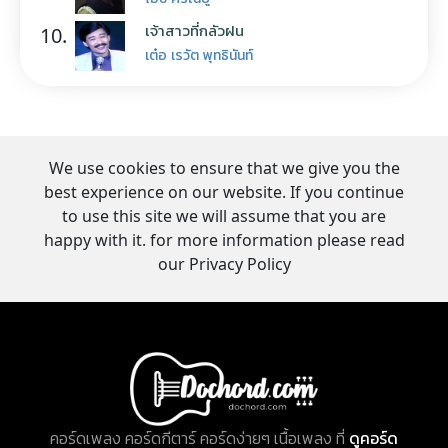
เจ้าสาวที่กลัวฝน
10.
เต๋อ เรวัต พุทธินันท์
We use cookies to ensure that we give you the
best experience on our website. If you continue
to use this site we will assume that you are
happy with it. for more information please read
our Privacy Policy
คอร์ดเพลง คอร์ดกีตาร์ คอร์ดง่ายๆ เนื้อเพลง ที่
ดูคอร์ด