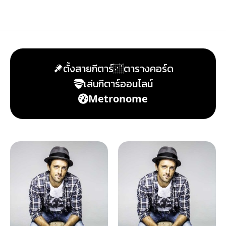
ตั้งสายกีตาร์
ตารางคอร์ด
เล่นกีตาร์ออนไลน์
Metronome