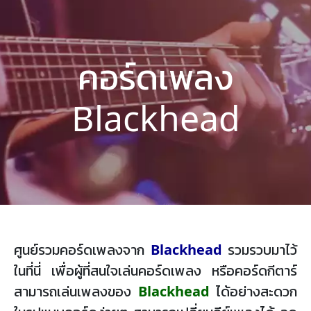
คอร์ดเพลง
Blackhead
ศูนย์รวมคอร์ดเพลงจาก
Blackhead
รวมรวบมาไว้
ในที่นี่ เพื่อผู้ที่สนใจเล่นคอร์ดเพลง หรือคอร์ดกีตาร์
สามารถเล่นเพลงของ
Blackhead
ได้อย่างสะดวก