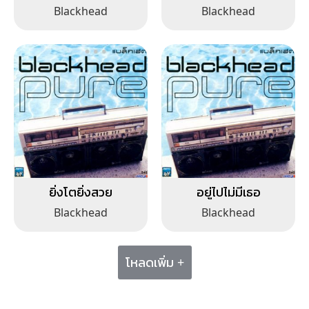
Blackhead
Blackhead
ยิ่งโตยิ่งสวย
อยู่ไปไม่มีเธอ
Blackhead
Blackhead
โหลดเพิ่ม +