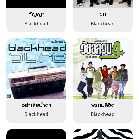
สัญญา
ฝน
Blackhead
Blackhead
อย่าเสียน้ำตา
พรหมลิขิต
Blackhead
Blackhead