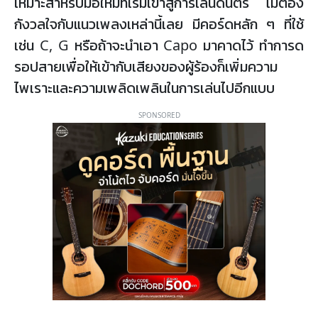
เหมาะสำหรับมือใหม่ที่เริ่มเข้าสู่การเล่นดนตรี ไม่ต้อง
กังวลใจกับแนวเพลงเหล่านี้เลย มีคอร์ดหลัก ๆ ที่ใช้
เช่น C, G หรือถ้าจะนำเอา Capo มาคาดไว้ ทำการด
รอปสายเพื่อให้เข้ากับเสียงของผู้ร้องก็เพิ่มความ
ไพเราะและความเพลิดเพลินในการเล่นไปอีกแบบ
SPONSORED