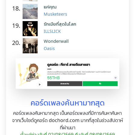
แค่คุณ
18.
Musketeers
รักเมียที่สุดในโลก
19.
ILLSLICK
Wonderwall
20.
Oasis
คอร์ดเพลงค้นหามากสุด
คอร์ดเพลงค้นหามากสุด เป็นคอร์ดเพลงที่มีการค้นหาค้นหา
จากเว็บไซต์ดูคอร์ด dochord.com มากที่สุดในช่วงสัปดาห์
ที่ผ่านมา
ตั้งแต่ช่วงวันที่ 02/08/2569 ถึงวันที่ 08/08/2569