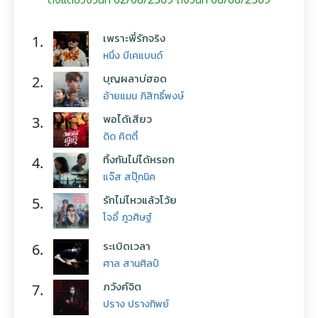
เพราะพี่รักจริง
1.
หนึ่ง บีเคแบนด์
บุญผลาบ่ฮอด
2.
อ้ายแมน ภิสิทธิ์พงษ์
พอได้เสียว
3.
ดิด คิตตี้
ทิ้งกันไม่ได้หรอก
4.
แจ๊ส สปุ๊กนิค
รักไม่ไหวแล้วโว้ย
5.
โจอี้ ภูวศิษฐ์
ระเบิดเวลา
6.
ศาล สานศิลป์
ภวังค์จิต
7.
ปราง ปรางทิพย์