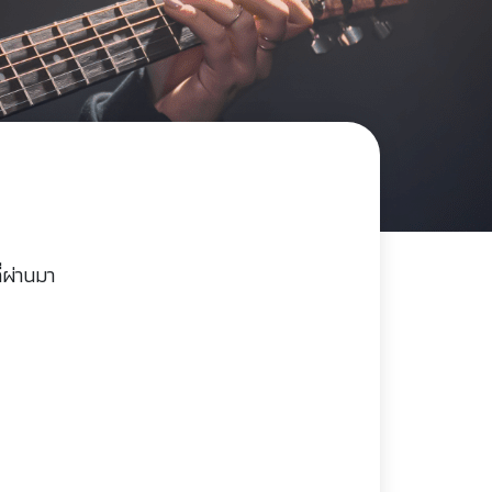
่ผ่านมา
)