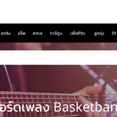
สตริง
แร็พ
สากล
การ์ตูน
เพื่อชีวิต
ลูกทุ่ง
ใต้
อร์ดเพลง Basketba