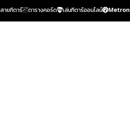
้งสายกีตาร์
ตารางคอร์ด
เล่นกีตาร์ออนไลน์
Metro