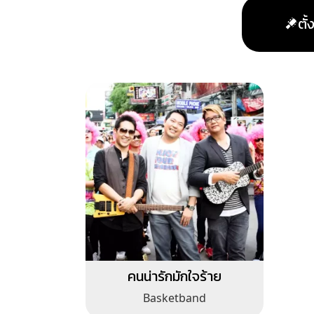
ตั
คนน่ารักมักใจร้าย
Basketband