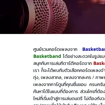
ศูนย์รวมคอร์ดเพลงจาก
Basketba
Basketband
ได้อย่างสะดวกในรูปแบบ
สนุกกับการเล่นกีตาร์ตีคอร์ดจาก
Bask
เรา ก็จะได้พบกับตัวเลือกคอร์ดเพลงจำ
ทุ่ง, เพลงสากล, เพลงจากละคร / ภาพยนต
เพลงจากการ์ตูนที่คุณชื่นชอบ ครบครัน
ค้นหาได้ในแบบที่ต้องการ ส่วนใครที่ต้
ใหม่ที่เริ่มเข้าสู่การเล่นดนตรี ไม่ต้อ