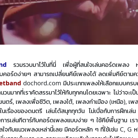
nd
รวมรวบมาไว้ในที่นี่ เพื่อผู้ที่สนใจเล่นคอร์ดเพล
คอร์ดง่ายๆ สามารถเปลี่ยนคีย์เพลงได้ ลดเพิ่มคีย์ตามค
etband
dochord.com มีประเภทเพลงให้เลือกแบบครบคร
นวนมากที่เราคัดสรรมาไว้ให้กับทุกคนโดยเฉพาะ ไม่ว่าจะ
ร์, เพลงเพื่อชีวิต, เพลงใต้, เพลงกำเมือง (เหนือ), เพล
ในเรื่องของดนตรี เล่นได้สนุกทุกวัน ไม่เบื่อกับการฝึก
องการเล่นกีตาร์กับคอร์ดเพลงแบบง่าย ๆ ใช้คีย์พื้นฐาน เรา
งกังวลใจกับแนวเพลงเหล่านี้เลย มีคอร์ดหลัก ๆ ที่ใช้เช่น C