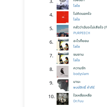
3.
โลโซ
ไม่คิดนอกใจ
4.
โลโซ
กลัวว่าฉันจะไม่เสียใจ (
5.
PURPEECH
อะไรก็ยอม
6.
โลโซ
ซมซาน
7.
โลโซ
ความรัก
8.
bodyslam
มานะ
9.
พงษ์สิทธิ์ คำภีร์
ใจเหลือเหลือ
10.
Dr.Fuu