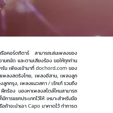
ง หรือคอร์ดกีตาร์ สามารถเล่นเพลงของ
วามถนัด และตามเสียงร้อง ขอให้ทุกท่าน
ัน เพียงเข้ามาที่ dochord.com ของ
เป็นเพลงสตริงไทย, เพลงอีสาน, เพลงลูก
งลูกกรุง, เพลงแนวสกา / เร้กเก้ รวมถึง
เล่น ฝึกร้อง มองหาเพลงสไตล์ไหนสามารถ
ก็มีการแยกประเภทไว้ให้ เหมาะสำหรับมือ
, G หรือถ้าจะนำเอา Capo มาคาดไว้ ทำการด