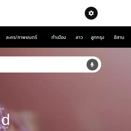
ละคร/ภาพยนตร์
กำเมือง
ลาว
ลูกกรุง
อีสาน
nd