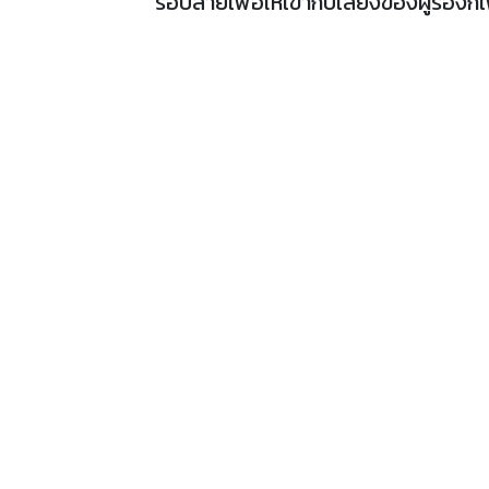
รอปสายเพื่อให้เข้ากับเสียงของผู้ร้อง