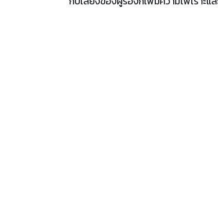
กับเสียงของผู้ร้องก็เพิ่มความไพเราะ