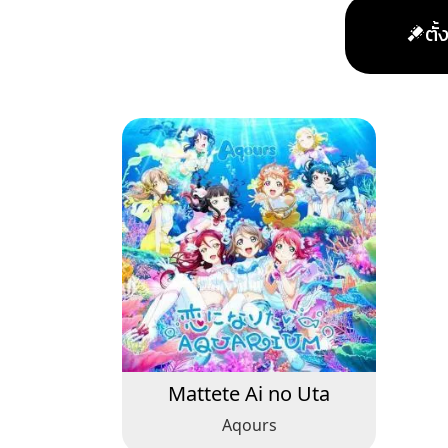
ตั
Mattete Ai no Uta
Aqours