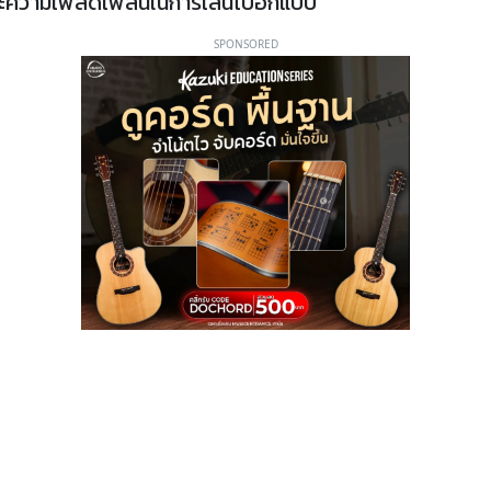
และความเพลิดเพลินในการเล่นไปอีกแบบ
SPONSORED