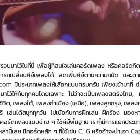
วบมาไว้ในที่นี่ เพื่อผู้ที่สนใจเล่นคอร์ดเพลง หรือคอร์
ถเปลี่ยนคีย์เพลงได้ ลดเพิ่มคีย์ตามความถนัด และตามเ
m มีประเภทเพลงให้เลือกแบบครบครัน เพียงเข้ามาที่ 
มาไว้ให้กับทุกคนโดยเฉพาะ ไม่ว่าจะเป็นเพลงสตริงไทย
วิต, เพลงใต้, เพลงกำเมือง (เหนือ), เพลงลูกกรุง, เพลงแ
ี เล่นได้สนุกทุกวัน ไม่เบื่อกับการฝึกเล่น ฝึกร้อง มอ
คอร์ดเพลงแบบง่าย ๆ ใช้คีย์พื้นฐาน เราก็มีการแยกประเภทไว้ใ
่านี้เลย มีคอร์ดหลัก ๆ ที่ใช้เช่น C, G หรือถ้าจะนำเอา 