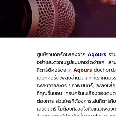
ศูนย์รวมคอร์ดเพลงจาก
Aqours
รวมร
อย่างสะดวกในรูปแบบคอร์ดง่ายๆ สามาร
กีตาร์ตีคอร์ดจาก
Aqours
dochord.co
เลือกคอร์ดเพลงจำนวนมากที่เราคัดสรร
เพลงจากละคร / ภาพยนตร์, เพลงเพื่อชี
ที่คุณชื่นชอบ ครบครันในเรื่องของดนตร
ต้องการ ส่วนใครที่ต้องการเล่นกีตาร์กับ
เล่นดนตรี ไม่ต้องกังวลใจกับแนวเพลงเหล