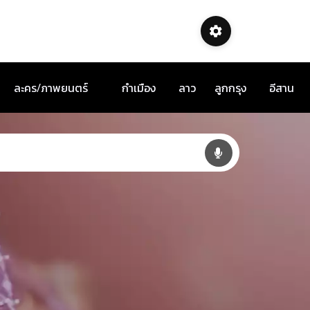
ละคร/ภาพยนตร์
กำเมือง
ลาว
ลูกกรุง
อีสาน