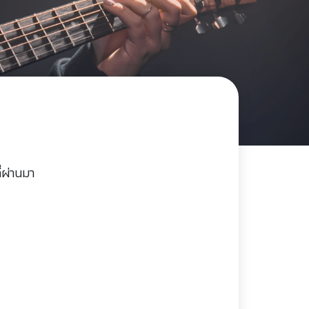
่ผ่านมา
)