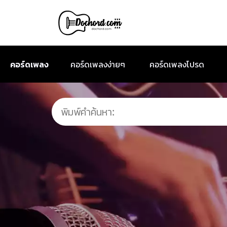
คอร์ดเพลง
คอร์ดเพลงง่ายๆ
คอร์ดเพลงโปรด