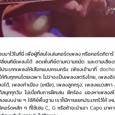
มาไว้ในที่นี่ เพื่อผู้ที่สนใจเล่นคอร์ดเพลง หรือคอร์ดกี
ยนคีย์เพลงได้ ลดเพิ่มคีย์ตามความถนัด และตามเสียงร้อ
ะเภทเพลงให้เลือกแบบครบครัน เพียงเข้ามาที่ dochor
ให้กับทุกคนโดยเฉพาะ ไม่ว่าจะเป็นเพลงสตริงไทย, เพลงอี
งใต้, เพลงกำเมือง (เหนือ), เพลงลูกกรุง, เพลงแนวสกา / เ
สนุกทุกวัน ไม่เบื่อกับการฝึกเล่น ฝึกร้อง มองหาเพลงส
งแบบง่าย ๆ ใช้คีย์พื้นฐาน เราก็มีการแยกประเภทไว้ให้ เหมาะส
มีคอร์ดหลัก ๆ ที่ใช้เช่น C, G หรือถ้าจะนำเอา Capo มาคา