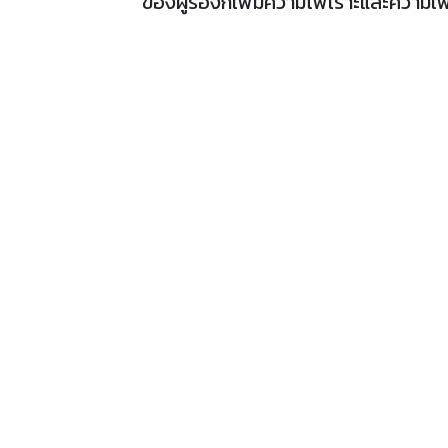
ของผู้ร้องก็เพิ่มความไพเราะและความเ