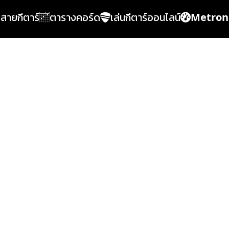
้งสายกีตาร์
ตารางคอร์ด
เล่นกีตาร์ออนไลน์
Metro