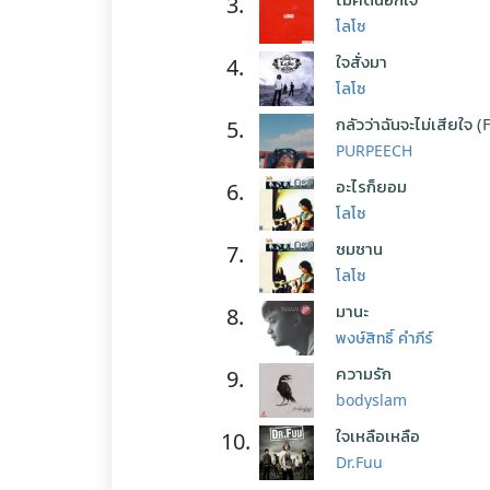
3.
โลโซ
ใจสั่งมา
4.
โลโซ
กลัวว่าฉันจะไม่เสียใจ (
5.
PURPEECH
อะไรก็ยอม
6.
โลโซ
ซมซาน
7.
โลโซ
มานะ
8.
พงษ์สิทธิ์ คำภีร์
ความรัก
9.
bodyslam
ใจเหลือเหลือ
10.
Dr.Fuu