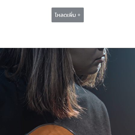
โหลดเพิ่ม +