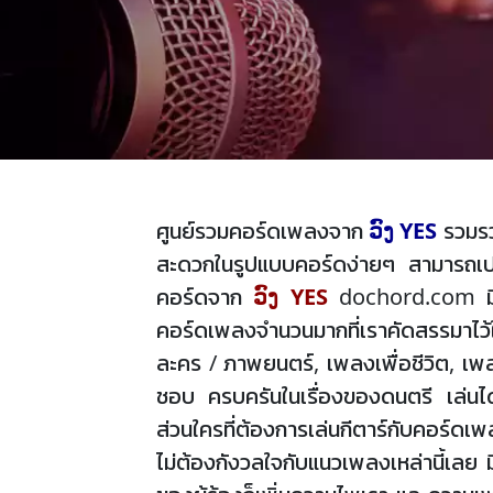
ศูนย์รวมคอร์ดเพลงจาก
ວົງ YES
รวมรวบ
สะดวกในรูปแบบคอร์ดง่ายๆ สามารถเปลี่
คอร์ดจาก
ວົງ YES
dochord.com มีปร
คอร์ดเพลงจำนวนมากที่เราคัดสรรมาไว้
ละคร / ภาพยนตร์, เพลงเพื่อชีวิต, เพล
ชอบ ครบครันในเรื่องของดนตรี เล่นได้
ส่วนใครที่ต้องการเล่นกีตาร์กับคอร์ดเพล
ไม่ต้องกังวลใจกับแนวเพลงเหล่านี้เลย 