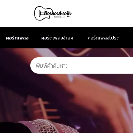
คอร์ดเพลง
คอร์ดเพลงง่ายๆ
คอร์ดเพลงโปรด