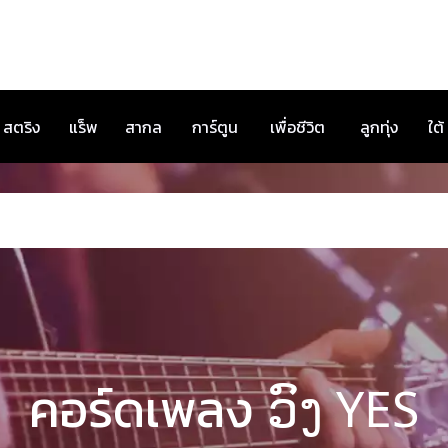
สตริง
แร็พ
สากล
การ์ตูน
เพื่อชีวิต
ลูกทุ่ง
ใต้
คอร์ดเพลง ວົງ YES