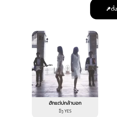
ตั
ฮักแต่บ่กล้าบอก
ວົງ YES