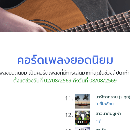
คอร์ดเพลงยอดนิยม
พลงยอดนิยม เป็นคอร์ดเพลงที่มีการเล่นมากที่สุดในช่วงสัปดาห์ที
ตั้งแต่ช่วงวันที่ 02/08/2569 ถึงวันที่ 08/08/2569
นาฬิกาทราย (sign
11.
โบกี้ไลอ้อน
ชาวนากับงูเห่า
12.
Fly
สาหัส