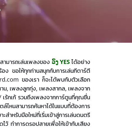
ตาร์ สามารถเล่นเพลงของ
ວົງ YES
ได้อย่าง
ง ขอให้ทุกท่านสนุกกับการเล่นกีตาร์ตี
d.com ของเรา ก็จะได้พบกับตัวเลือก
สาน, เพลงลูกทุ่ง, เพลงสากล, เพลงจาก
ร้กเก้ รวมถึงเพลงจากการ์ตูนที่คุณชื่น
ไตล์ไหนสามารถค้นหาได้ในแบบที่ต้องการ
ำหรับมือใหม่ที่เริ่มเข้าสู่การเล่นดนตรี
ดไว้ ทำการดรอปสายเพื่อให้เข้ากับเสียง