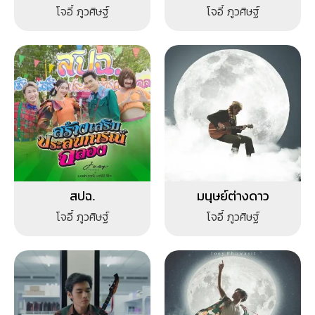
โจอี้ ภูวศิษฐ์
โจอี้ ภูวศิษฐ์
สปฉ.
มนุษย์ต่างดาว
โจอี้ ภูวศิษฐ์
โจอี้ ภูวศิษฐ์