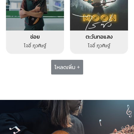
ข่อย
ตะวันทอแสง
โจอี้ ภูวศิษฐ์
โจอี้ ภูวศิษฐ์
โหลดเพิ่ม +