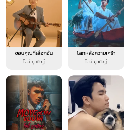
ขอบคุณที่เลือกฉัน
โลกหลังความเศร้า
โจอี้ ภูวศิษฐ์
โจอี้ ภูวศิษฐ์