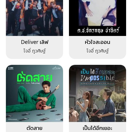
Deliver เลิฟ
หัวใจสะออน
โจอี้ ภูวศิษฐ์
โจอี้ ภูวศิษฐ์
ตัดสาย
เป็นได้อีกเยอะ