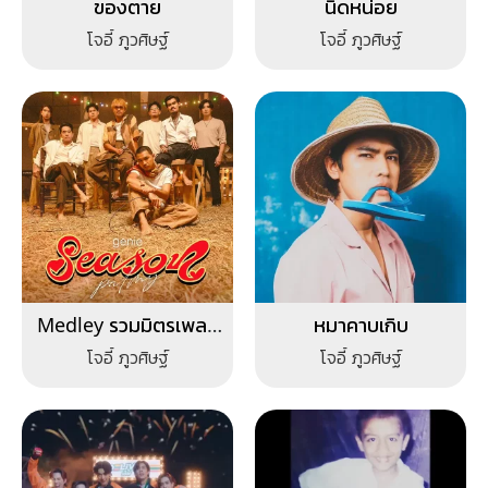
ของตาย
นิดหน่อย
โจอี้ ภูวศิษฐ์
โจอี้ ภูวศิษฐ์
Medley รวมมิตรเพลง
หมาคาบเกิบ
ช้า PALMY
โจอี้ ภูวศิษฐ์
โจอี้ ภูวศิษฐ์