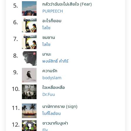
กลัวว่าฉันจะไม่เสียใจ (Fear)
5.
PURPEECH
อะไรก็ยอม
6.
โลโซ
ซมซาน
7.
โลโซ
มานะ
8.
พงษ์สิทธิ์ คำภีร์
ความรัก
9.
bodyslam
ใจเหลือเหลือ
10.
Dr.Fuu
นาฬิกาทราย (sign)
11.
โบกี้ไลอ้อน
ชาวนากับงูเห่า
12.
Fly