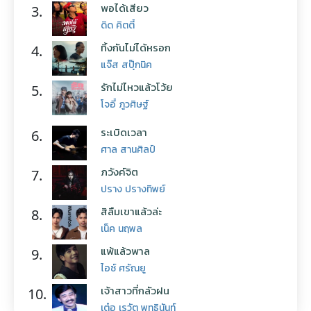
พอได้เสียว
3.
ดิด คิตตี้
ทิ้งกันไม่ได้หรอก
4.
แจ๊ส สปุ๊กนิค
รักไม่ไหวแล้วโว้ย
5.
โจอี้ ภูวศิษฐ์
ระเบิดเวลา
6.
ศาล สานศิลป์
ภวังค์จิต
7.
ปราง ปรางทิพย์
สิลืมเขาแล้วล่ะ
8.
เน็ค นฤพล
แพ้แล้วพาล
9.
ไอซ์ ศรัณยู
เจ้าสาวที่กลัวฝน
10.
เต๋อ เรวัต พุทธินันท์