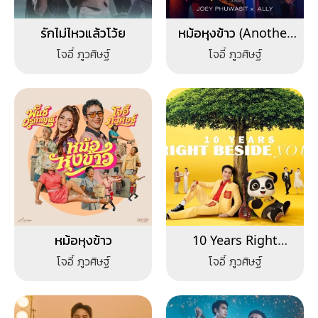
รักไม่ไหวแล้วโว้ย
หม้อหุงข้าว (Another
Version)
โจอี้ ภูวศิษฐ์
โจอี้ ภูวศิษฐ์
หม้อหุงข้าว
10 Years Right
Beside You
โจอี้ ภูวศิษฐ์
โจอี้ ภูวศิษฐ์