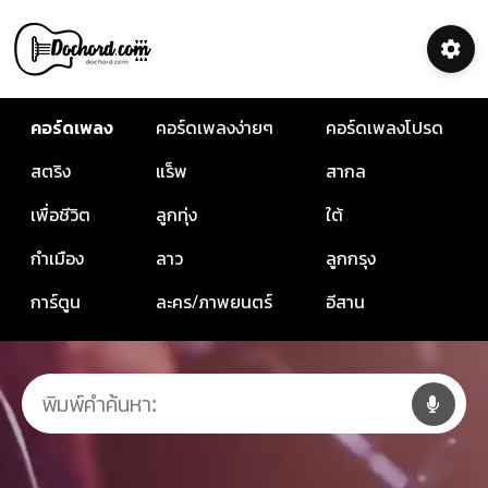
คอร์ดเพลง
คอร์ดเพลงง่ายๆ
คอร์ดเพลงโปรด
สตริง
แร็พ
สากล
เพื่อชีวิต
ลูกทุ่ง
ใต้
กำเมือง
ลาว
ลูกกรุง
การ์ตูน
ละคร/ภาพยนตร์
อีสาน