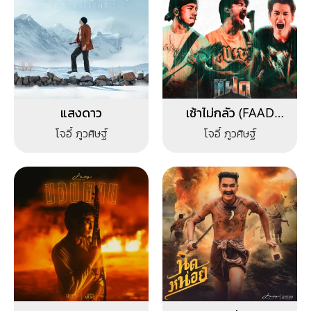
แสงดาว
เช้าไม่กลัว (FAAD
FEST)
โจอี้ ภูวศิษฐ์
โจอี้ ภูวศิษฐ์