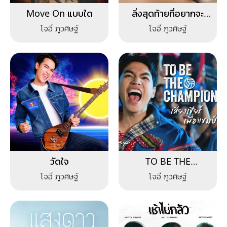
Move On แบบใด
สิ่งสุดท้ายที่อยากจะ
บอก
โจอี้ ภูวศิษฐ์
โจอี้ ภูวศิษฐ์
วัดใจ
TO BE THE
CHAMPION
โจอี้ ภูวศิษฐ์
โจอี้ ภูวศิษฐ์