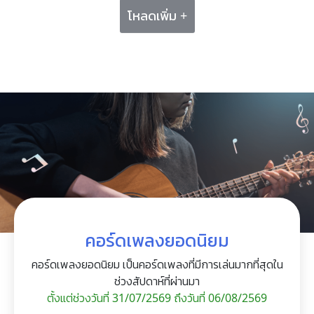
โหลดเพิ่ม +
คอร์ดเพลงยอดนิยม
คอร์ดเพลงยอดนิยม เป็นคอร์ดเพลงที่มีการเล่นมากที่สุดใน
ช่วงสัปดาห์ที่ผ่านมา
ตั้งแต่ช่วงวันที่ 31/07/2569 ถึงวันที่ 06/08/2569