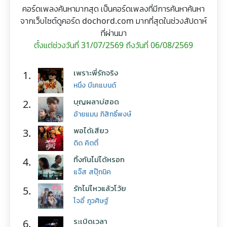
คอร์ดเพลงค้นหามากสุด เป็นคอร์ดเพลงที่มีการค้นหาค้นหา
จากเว็บไซต์ดูคอร์ด dochord.com มากที่สุดในช่วงสัปดาห์
ที่ผ่านมา
ตั้งแต่ช่วงวันที่ 31/07/2569 ถึงวันที่ 06/08/2569
เพราะพี่รักจริง
1.
หนึ่ง บีเคแบนด์
บุญผลาบ่ฮอด
2.
อ้ายแมน ภิสิทธิ์พงษ์
พอได้เสียว
3.
ดิด คิตตี้
ทิ้งกันไม่ได้หรอก
4.
แจ๊ส สปุ๊กนิค
รักไม่ไหวแล้วโว้ย
5.
โจอี้ ภูวศิษฐ์
ระเบิดเวลา
6.