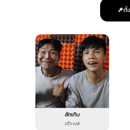
ตั
ลักเกิบ
เต้ว เบส