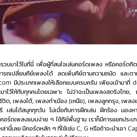
วบมาไว้ในที่นี่ เพื่อผู้ที่สนใจเล่นคอร์ดเพลง หรือคอร์
ถเปลี่ยนคีย์เพลงได้ ลดเพิ่มคีย์ตามความถนัด และตามเ
m มีประเภทเพลงให้เลือกแบบครบครัน เพียงเข้ามาที่ 
มาไว้ให้กับทุกคนโดยเฉพาะ ไม่ว่าจะเป็นเพลงสตริงไทย
วิต, เพลงใต้, เพลงกำเมือง (เหนือ), เพลงลูกกรุง, เพลงแ
ี เล่นได้สนุกทุกวัน ไม่เบื่อกับการฝึกเล่น ฝึกร้อง มอ
คอร์ดเพลงแบบง่าย ๆ ใช้คีย์พื้นฐาน เราก็มีการแยกประเภทไว้ใ
่านี้เลย มีคอร์ดหลัก ๆ ที่ใช้เช่น C, G หรือถ้าจะนำเอา 