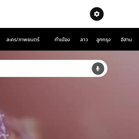
ละคร/ภาพยนตร์
กำเมือง
ลาว
ลูกกรุง
อีสาน