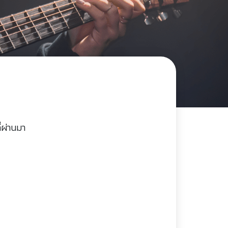
่ผ่านมา
)