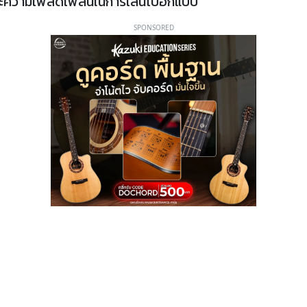
และความเพลิดเพลินในการเล่นไปอีกแบบ
SPONSORED