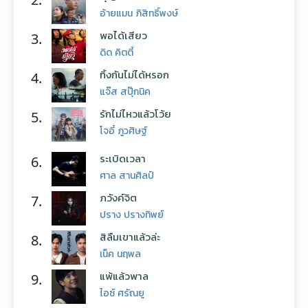
อ้ายแมน ภิสิทธิ์พงษ์
พอได้เสียว
3.
ดิด คิตตี้
ทิ้งกันไม่ได้หรอก
4.
แจ๊ส สปุ๊กนิค
รักไม่ไหวแล้วโว้ย
5.
โจอี้ ภูวศิษฐ์
ระเบิดเวลา
6.
ศาล สานศิลป์
ภวังค์จิต
7.
ปราง ปรางทิพย์
สิลืมเขาแล้วล่ะ
8.
เน็ค นฤพล
แพ้แล้วพาล
9.
ไอซ์ ศรัณยู