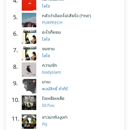
4.
โลโซ
กลัวว่าฉันจะไม่เสียใจ (Fear)
5.
PURPEECH
อะไรก็ยอม
6.
โลโซ
ซมซาน
7.
โลโซ
ความรัก
8.
bodyslam
มานะ
9.
พงษ์สิทธิ์ คำภีร์
ใจเหลือเหลือ
10.
Dr.Fuu
ชาวนากับงูเห่า
11.
Fly