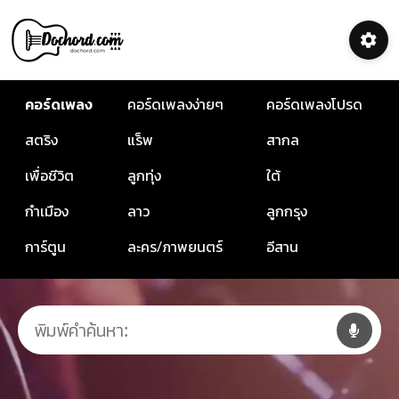
คอร์ดเพลง
คอร์ดเพลงง่ายๆ
คอร์ดเพลงโปรด
สตริง
แร็พ
สากล
เพื่อชีวิต
ลูกทุ่ง
ใต้
กำเมือง
ลาว
ลูกกรุง
การ์ตูน
ละคร/ภาพยนตร์
อีสาน