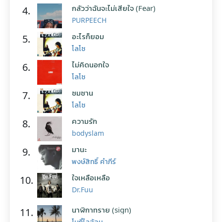
กลัวว่าฉันจะไม่เสียใจ (Fear)
4.
PURPEECH
อะไรก็ยอม
5.
โลโซ
ไม่คิดนอกใจ
6.
โลโซ
ซมซาน
7.
โลโซ
ความรัก
8.
bodyslam
มานะ
9.
พงษ์สิทธิ์ คำภีร์
ใจเหลือเหลือ
10.
Dr.Fuu
นาฬิกาทราย (sign)
11.
โบกี้ไลอ้อน