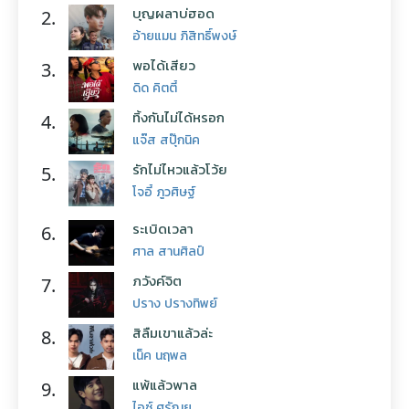
บุญผลาบ่ฮอด
2.
อ้ายแมน ภิสิทธิ์พงษ์
พอได้เสียว
3.
ดิด คิตตี้
ทิ้งกันไม่ได้หรอก
4.
แจ๊ส สปุ๊กนิค
รักไม่ไหวแล้วโว้ย
5.
โจอี้ ภูวศิษฐ์
ระเบิดเวลา
6.
ศาล สานศิลป์
ภวังค์จิต
7.
ปราง ปรางทิพย์
สิลืมเขาแล้วล่ะ
8.
เน็ค นฤพล
แพ้แล้วพาล
9.
ไอซ์ ศรัณยู