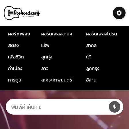
คอร์ดเพลง
คอร์ดเพลงง่ายๆ
คอร์ดเพลงโปรด
สตริง
แร็พ
สากล
เพื่อชีวิต
ลูกทุ่ง
ใต้
กำเมือง
ลาว
ลูกกรุง
การ์ตูน
ละคร/ภาพยนตร์
อีสาน