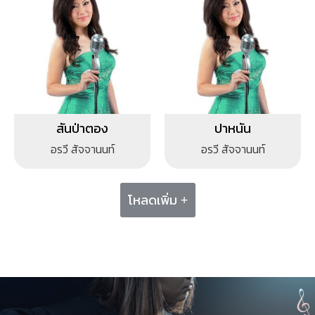
สันป่าตอง
ปาหนัน
อรวี สัจจานนท์
อรวี สัจจานนท์
โหลดเพิ่ม +