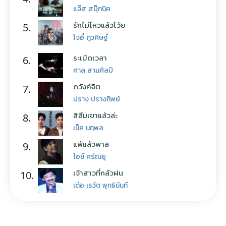
แจ๊ส สปุ๊กนิค
รักไม่ไหวแล้วโว้ย
5.
โจอี้ ภูวศิษฐ์
ระเบิดเวลา
6.
ศาล สานศิลป์
ภวังค์จิต
7.
ปราง ปรางทิพย์
สิลืมเขาแล้วล่ะ
8.
เน็ค นฤพล
แพ้แล้วพาล
9.
ไอซ์ ศรัณยู
เจ้าสาวที่กลัวฝน
10.
เต๋อ เรวัต พุทธินันท์