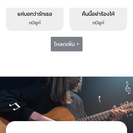
แค่บอกว่ารักเธอ
คืนนี้อย่าร้องไห้
หมีพูห์
หมีพูห์
โหลดเพิ่ม +