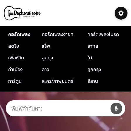
คอร์ดเพลง
คอร์ดเพลงง่ายๆ
คอร์ดเพลงโปรด
สตริง
แร็พ
สากล
เพื่อชีวิต
ลูกทุ่ง
ใต้
กำเมือง
ลาว
ลูกกรุง
การ์ตูน
ละคร/ภาพยนตร์
อีสาน