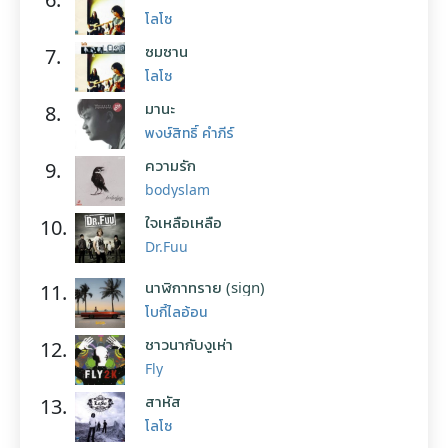
โลโซ
ซมซาน
7.
โลโซ
มานะ
8.
พงษ์สิทธิ์ คำภีร์
ความรัก
9.
bodyslam
ใจเหลือเหลือ
10.
Dr.Fuu
นาฬิกาทราย (sign)
11.
โบกี้ไลอ้อน
ชาวนากับงูเห่า
12.
Fly
สาหัส
13.
โลโซ