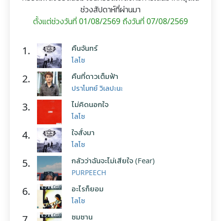
ช่วงสัปดาห์ที่ผ่านมา
ตั้งแต่ช่วงวันที่ 01/08/2569 ถึงวันที่ 07/08/2569
คืนจันทร์
1.
โลโซ
คืนที่ดาวเต็มฟ้า
2.
ปราโมทย์ วิเลปะนะ
ไม่คิดนอกใจ
3.
โลโซ
ใจสั่งมา
4.
โลโซ
กลัวว่าฉันจะไม่เสียใจ (Fear)
5.
PURPEECH
อะไรก็ยอม
6.
โลโซ
ซมซาน
7.