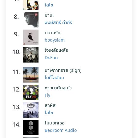
โลโซ
มานะ
8.
พงษ์สิทธิ์ คำภีร์
ความรัก
9.
bodyslam
ใจเหลือเหลือ
10.
Dr.Fuu
นาฬิกาทราย (sign)
11.
โบกี้ไลอ้อน
ชาวนากับงูเห่า
12.
Fly
สาหัส
13.
โลโซ
ไม่บอกเธอ
14.
Bedroom Audio