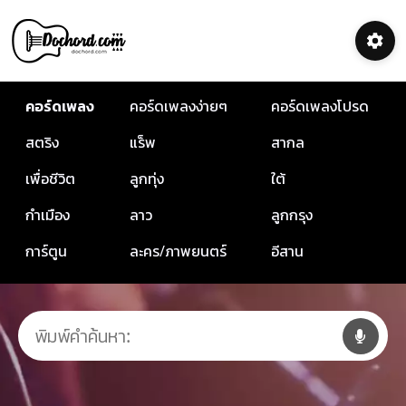
คอร์ดเพลง
คอร์ดเพลงง่ายๆ
คอร์ดเพลงโปรด
สตริง
แร็พ
สากล
เพื่อชีวิต
ลูกทุ่ง
ใต้
กำเมือง
ลาว
ลูกกรุง
การ์ตูน
ละคร/ภาพยนตร์
อีสาน