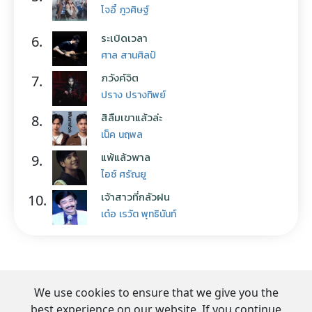
โจอี้ ภูวศิษฐ์
ระเบิดเวลา
6.
ศาล สานศิลป์
ภวังค์จิต
7.
ปราง ปรางทิพย์
สิลืมเขาแล้วล่ะ
8.
เน็ค นฤพล
แพ้แล้วพาล
9.
ไอซ์ ศรัณยู
เจ้าสาวที่กลัวฝน
10.
เต๋อ เรวัต พุทธินันท์
We use cookies to ensure that we give you the
best experience on our website. If you continue