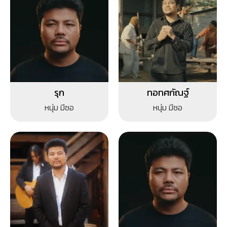
รุก
ทอทศกัณฐ์
หนุ่ม มีซอ
หนุ่ม มีซอ