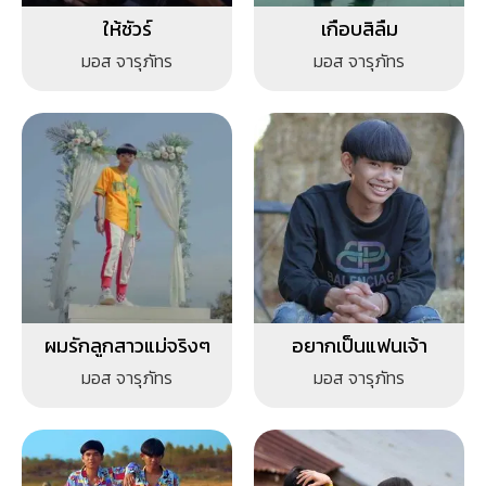
ให้ชัวร์
เกือบสิลืม
มอส จารุภัทร
มอส จารุภัทร
ผมรักลูกสาวแม่จริงๆ
อยากเป็นแฟนเจ้า
มอส จารุภัทร
มอส จารุภัทร