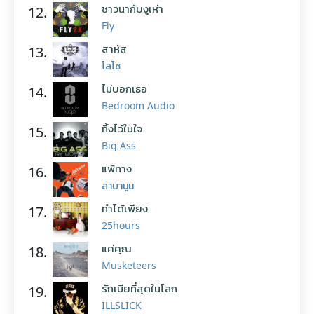
ชาวนากับงูเห่า
12.
Fly
สาหัส
13.
โลโซ
ไม่บอกเธอ
14.
Bedroom Audio
ทิ้งไว้ในใจ
15.
Big Ass
แพ้ทาง
16.
ลาบานูน
ทำได้เพียง
17.
25hours
แค่คุณ
18.
Musketeers
รักเมียที่สุดในโลก
19.
ILLSLICK