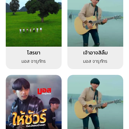
โสรยา
เจ้าอาจสิลืม
มอส จารุภัทร
มอส จารุภัทร