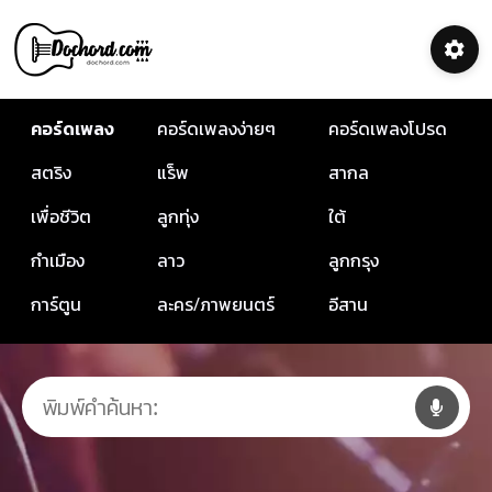
คอร์ดเพลง
คอร์ดเพลงง่ายๆ
คอร์ดเพลงโปรด
สตริง
แร็พ
สากล
เพื่อชีวิต
ลูกทุ่ง
ใต้
กำเมือง
ลาว
ลูกกรุง
การ์ตูน
ละคร/ภาพยนตร์
อีสาน