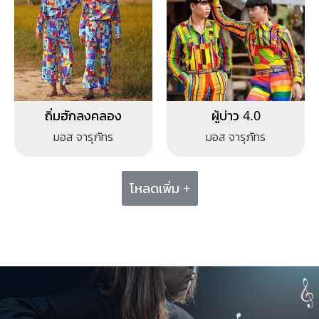
ถิ่มฮักลงคลอง
ผู้บ่าว 4.0
มอส จารุภัทร
มอส จารุภัทร
โหลดเพิ่ม +