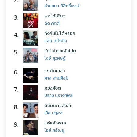
อ้ายแมน ภิสิทธิ์พงษ์
พอได้เสียว
3.
ดิด คิตตี้
ทิ้งกันไม่ได้หรอก
4.
แจ๊ส สปุ๊กนิค
รักไม่ไหวแล้วโว้ย
5.
โจอี้ ภูวศิษฐ์
ระเบิดเวลา
6.
ศาล สานศิลป์
ภวังค์จิต
7.
ปราง ปรางทิพย์
สิลืมเขาแล้วล่ะ
8.
เน็ค นฤพล
แพ้แล้วพาล
9.
ไอซ์ ศรัณยู