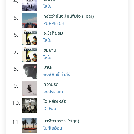
4.
โลโซ
กลัวว่าฉันจะไม่เสียใจ (Fear)
5.
PURPEECH
อะไรก็ยอม
6.
โลโซ
ซมซาน
7.
โลโซ
มานะ
8.
พงษ์สิทธิ์ คำภีร์
ความรัก
9.
bodyslam
ใจเหลือเหลือ
10.
Dr.Fuu
นาฬิกาทราย (sign)
11.
โบกี้ไลอ้อน