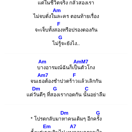
แต่ในชีวิ
ตจริง กลัวสองเรา
Am
ไม่จบดั่งในล
ะคร ตอนท้ายเรื่อง
F
จะเจ็บทั้งสอง
หรือปรองดองกัน
G
ไม่รู้จ
ะยังไง..
Am
AmM7
บาง
อารมณ์ฉันก็เป็น
ตัวโกง
Am7
F
จนเธอ
ต้องชำปวดร้าว
แล้วเลิกกัน
Dm
G
C
แต่วัน
ดีๆ ที่สอง
เรากอดกัน นั้น
อย่าลืม
Dm
G
* โปรดกลับมาหา
คนเดิมๆ อีกครั้ง
Em
A7