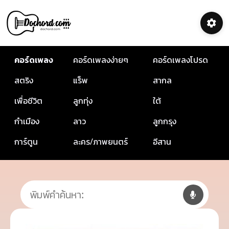
คอร์ดเพลง
คอร์ดเพลงง่ายๆ
คอร์ดเพลงโปรด
สตริง
แร็พ
สากล
เพื่อชีวิต
ลูกทุ่ง
ใต้
กำเมือง
ลาว
ลูกกรุง
การ์ตูน
ละคร/ภาพยนตร์
อีสาน