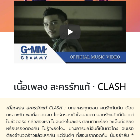
เนื้อเพลง ละครรักแท้ ·
CLASH
เนื้อเพลง ละครรักแท้ CLASH :
บทละครทุกตอน คนรักกันดัน ต้อง
ทะเลาะกัน พอถึงตอนจบ ไตร่ตรองหัวใจมองตา บอกรักแล้วดีกัน แต่
ในชีวิตจริง กลัวสองเรา ไม่จบดั่งในละคร ตอนท้ายเรื่อง จะเจ็บทั้งสอง
หรือปรองดองกัน ไม่รู้จะยังไง.. บางอารมณ์ฉันก็เป็นตัวโกง จนเธอ
ต้องชำปวดร้าวแล้วเลิกกัน แต่วันดีๆ ที่สองเรากอดกัน นั้นอย่าลืม *