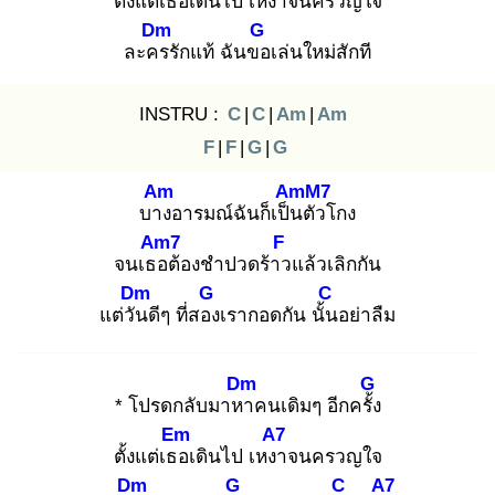
ตั้งแต่เธอ
เดินไป เหงา
จนครวญใจ
Dm
G
ละคร
รักแท้ ฉันขอ
เล่นใหม่สักที
INSTRU :
C
|
C
|
Am
|
Am
F
|
F
|
G
|
G
Am
AmM7
บาง
อารมณ์ฉันก็เป็น
ตัวโกง
Am7
F
จนเธอ
ต้องชำปวดร้าว
แล้วเลิกกัน
Dm
G
C
แต่วัน
ดีๆ ที่สอง
เรากอดกัน นั้น
อย่าลืม
Dm
G
* โปรดกลับมาหา
คนเดิมๆ อีกครั้ง
Em
A7
ตั้งแต่เธอ
เดินไป เหงา
จนครวญใจ
Dm
G
C
A7