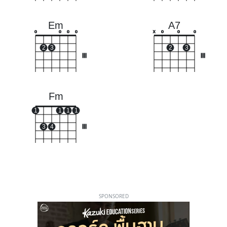
Em
A7
o
o
o
o
x
o
o
o
2
3
2
3
III
III
Fm
1
1
1
1
3
4
III
SPONSORED