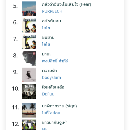
กลัวว่าฉันจะไม่เสียใจ (Fear)
5.
PURPEECH
อะไรก็ยอม
6.
โลโซ
ซมซาน
7.
โลโซ
มานะ
8.
พงษ์สิทธิ์ คำภีร์
ความรัก
9.
bodyslam
ใจเหลือเหลือ
10.
Dr.Fuu
นาฬิกาทราย (sign)
11.
โบกี้ไลอ้อน
ชาวนากับงูเห่า
12.
Fly