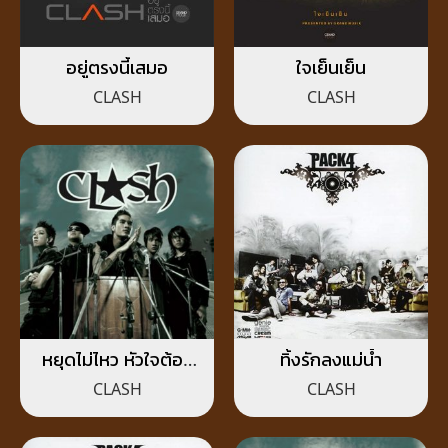
อยู่ตรงนี้เสมอ
ใจเย็นเย็น
CLASH
CLASH
หยุดไม่ไหว หัวใจต้อง
ทิ้งรักลงแม่น้ำ
เดินต่อ
CLASH
CLASH