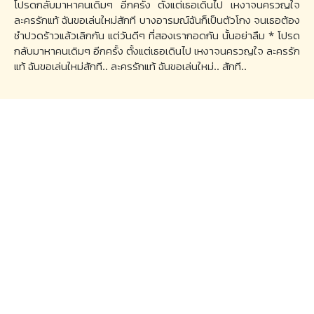
โปรดกลับมาหาคนเดิมๆ อีกครั้ง ตั้งแต่เธอเดินไป เหงาจนครวญใจ
ละครรักแท้ ฉันขอเล่นใหม่สักที บางอารมณ์ฉันก็เป็นตัวโกง จนเธอต้อง
ชำปวดร้าวแล้วเลิกกัน แต่วันดีๆ ที่สองเรากอดกัน นั้นอย่าลืม * โปรด
กลับมาหาคนเดิมๆ อีกครั้ง ตั้งแต่เธอเดินไป เหงาจนครวญใจ ละครรัก
แท้ ฉันขอเล่นใหม่สักที.. ละครรักแท้ ฉันขอเล่นใหม่.. สักที..