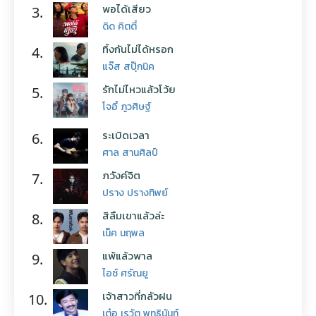
พอได้เสียว
3.
ดิด คิตตี้
ทิ้งกันไม่ได้หรอก
4.
แจ๊ส สปุ๊กนิค
รักไม่ไหวแล้วโว้ย
5.
โจอี้ ภูวศิษฐ์
ระเบิดเวลา
6.
ศาล สานศิลป์
ภวังค์จิต
7.
ปราง ปรางทิพย์
สิลืมเขาแล้วล่ะ
8.
เน็ค นฤพล
แพ้แล้วพาล
9.
ไอซ์ ศรัณยู
เจ้าสาวที่กลัวฝน
10.
เต๋อ เรวัต พุทธินันท์