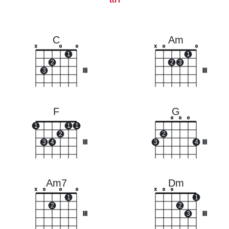
C
Am
x
o
o
x
o
o
1
1
2
2
3
3
III
III
F
G
o
o
o
1
1
1
2
2
3
4
III
3
4
III
Am7
Dm
x
o
o
o
x
o
o
1
1
2
2
III
3
III