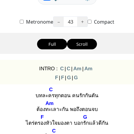
Metronome
−
43
+
Compact
Full
Scroll
INTRO :
C
|
C
|
Am
|
Am
F
|
F
|
G
|
G
C
บทละคร
ทุกตอน คนรักกันดัน
Am
ต้องทะเ
ลาะกัน พอถึงตอนจบ
F
G
ไตร่ตรอง
หัวใจมองตา บอกรัก
แล้วดีกัน
C