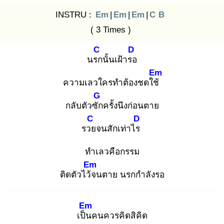
INSTRU :
Em
|
Em
|
Em
|
C
B
( 3 Times )
C
D
นรก
นั้นเฝ้ารอ
Em
ความเลวใครทำต้องชดใช้
G
กลับตัวซัก
ครั้งนึงก่อนตาย
C
D
รวย
จนสักเท่าไร
ทำเลวคือกรรม
Em
ติดตัวไว้จ
นตาย นรกกำลังรอ
Em
เป็น
คนควรคิดสิคิด