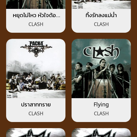
หยุดไม่ไหว หัวใจต้อง
ทิ้งรักลงแม่น้ำ
เดินต่อ
CLASH
CLASH
ปราสาททราย
Flying
CLASH
CLASH