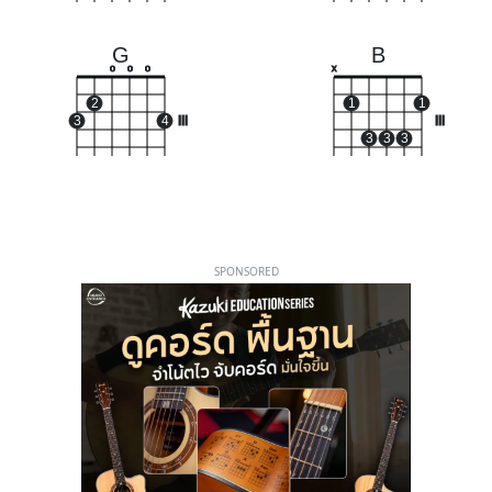
G
B
o
o
o
x
2
1
1
3
4
III
III
3
3
3
SPONSORED