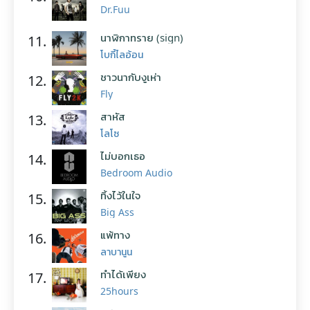
Dr.Fuu
นาฬิกาทราย (sign)
11.
โบกี้ไลอ้อน
ชาวนากับงูเห่า
12.
Fly
สาหัส
13.
โลโซ
ไม่บอกเธอ
14.
Bedroom Audio
ทิ้งไว้ในใจ
15.
Big Ass
แพ้ทาง
16.
ลาบานูน
ทำได้เพียง
17.
25hours