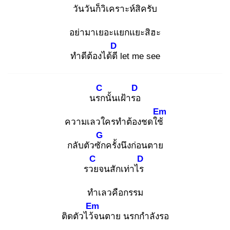
วันวันก็วิเคราะห์สิครับ
อย่ามาเยอะแยกแยะสิฮะ
D
ทำดีต้องได้ดี
let me see
C
D
นรก
นั้นเฝ้ารอ
Em
ความเลวใครทำต้องชดใช้
G
กลับตัวซัก
ครั้งนึงก่อนตาย
C
D
รวย
จนสักเท่าไร
ทำเลวคือกรรม
Em
ติดตัวไว้จ
นตาย นรกกำลังรอ