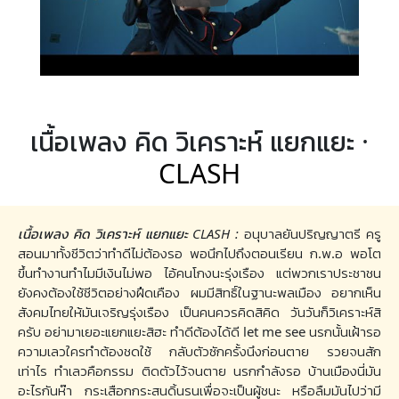
เนื้อเพลง คิด วิเคราะห์ แยกแยะ ·
CLASH
เนื้อเพลง คิด วิเคราะห์ แยกแยะ CLASH :
อนุบาลยันปริญญาตรี ครู
สอนมาทั้งชีวิตว่าทำดีไม่ต้องรอ พอนึกไปถึงตอนเรียน ก.พ.อ พอโต
ขึ้นทำงานทำไมมีเงินไม่พอ ไอ้คนโกงนะรุ่งเรือง แต่พวกเราประชาชน
ยังคงต้องใช้ชีวิตอย่างฝืดเคือง ผมมีสิทธิ์ในฐานะพลเมือง อยากเห็น
สังคมไทยให้มันเจริญรุ่งเรือง เป็นคนควรคิดสิคิด วันวันก็วิเคราะห์สิ
ครับ อย่ามาเยอะแยกแยะสิฮะ ทำดีต้องได้ดี let me see นรกนั้นเฝ้ารอ
ความเลวใครทำต้องชดใช้ กลับตัวซักครั้งนึงก่อนตาย รวยจนสัก
เท่าไร ทำเลวคือกรรม ติดตัวไว้จนตาย นรกกำลังรอ บ้านเมืองนี่มัน
อะไรกันห๊า กระเสือกกระสนดิ้นรนเพื่อจะเป็นผู้ชนะ หรือลืมมันไปว่ามี