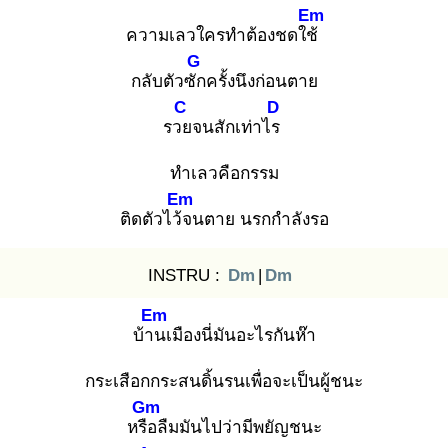
Em
ความเลวใครทำต้องชดใช้
G
กลับตัวซัก
ครั้งนึงก่อนตาย
C
D
รวย
จนสักเท่าไร
ทำเลวคือกรรม
Em
ติดตัวไว้จ
นตาย นรกกำลังรอ
INSTRU :
Dm
|
Dm
Em
บ้าน
เมืองนี่มันอะไรกันห๊า
กระเสือกกระสนดิ้นรนเพื่อจะเป็นผู้ชนะ
Gm
หรือ
ลืมมันไปว่ามีพยัญชนะ