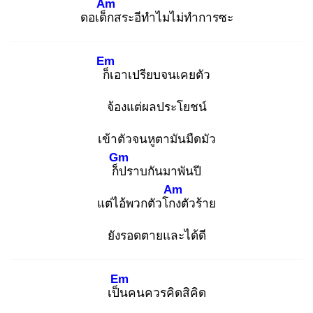
Am
ดอเด็ก
สระอีทำไมไม่ทำการซะ
Em
ก็เ
อาเปรียบจนเคยตัว
จ้องแต่ผลประโยชน์
เข้าตัวจนหูตามันมืดมัว
Gm
ก็ป
ราบกันมาพันปี
Am
แต่ไอ้พวกตัวโกง
ตัวร้าย
ยังรอดตายและได้ดี
Em
เป็น
คนควรคิดสิคิด