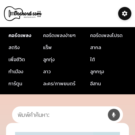
คอร์ดเพลง
คอร์ดเพลงง่ายๆ
คอร์ดเพลงโปรด
สตริง
แร็พ
สากล
เพื่อชีวิต
ลูกทุ่ง
ใต้
กำเมือง
ลาว
ลูกกรุง
การ์ตูน
ละคร/ภาพยนตร์
อีสาน