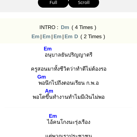
Full
Scroll
INTRO :
Dm
( 4 Times )
Em
|
Em
|
Em
|
Em
D
( 2 Times )
Em
อนุ
บาลยันปริญญาตรี
ครูสอนมาทั้งชีวิตว่าทำดีไม่ต้องรอ
Gm
พอ
นึกไปถึงตอนเรียน ก.พ.อ
Am
พอโตขึ้น
ทำงานทำไมมีเงินไม่พอ
Em
ไอ้ค
นโกงนะรุ่งเรือง
แต่พวกเราประชาชน