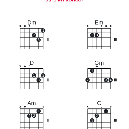
Dm
Em
x
o
o
o
o
o
o
1
2
2
3
3
III
III
D
Gm
x
o
o
o
o
1
1
2
3
III
2
3
4
III
Am
C
x
o
o
x
o
o
1
1
2
3
2
III
3
III