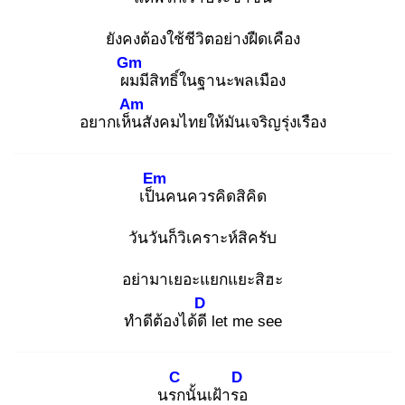
ยังคงต้องใช้ชีวิตอย่างฝืดเคือง
Gm
ผม
มีสิทธิ์ในฐานะพลเมือง
Am
อยากเห็น
สังคมไทยให้มันเจริญรุ่งเรือง
Em
เป็น
คนควรคิดสิคิด
วันวันก็วิเคราะห์สิครับ
อย่ามาเยอะแยกแยะสิฮะ
D
ทำดีต้องได้ดี
let me see
C
D
นรก
นั้นเฝ้ารอ