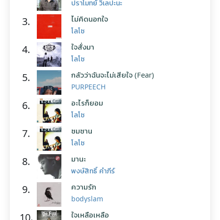
ปราโมทย์ วิเลปะนะ
ไม่คิดนอกใจ
3.
โลโซ
ใจสั่งมา
4.
โลโซ
กลัวว่าฉันจะไม่เสียใจ (Fear)
5.
PURPEECH
อะไรก็ยอม
6.
โลโซ
ซมซาน
7.
โลโซ
มานะ
8.
พงษ์สิทธิ์ คำภีร์
ความรัก
9.
bodyslam
ใจเหลือเหลือ
10.