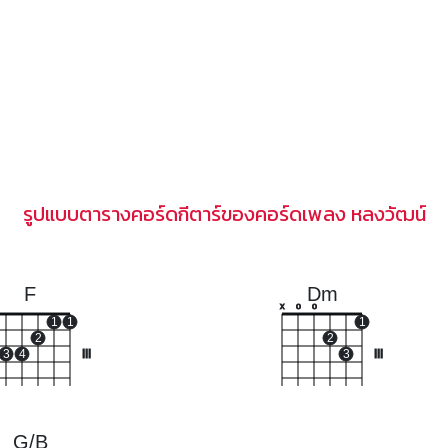
รูปแบบตารางคอร์ดกีตาร์ของคอร์ดเพลง หลงวัฒน์
F
Dm
x
o
o
1
1
1
2
2
3
4
III
3
III
G/B