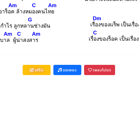
Am
C
Am
อาร็อค
ล้างหมอง
คนไทย
Dm
G
เรื่อง
ของแร็พ เป็นเรื
ย
กำไร ลูกหลาน
ช่างมัน
C
Am
C
Am
เรื่อง
ของร็อค เป็นเรื่
บาล
ผู้น่า
สงสาร
แก้ไข
ขอเพลง
เพลงโปรด