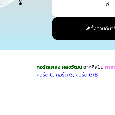
แ
ตั้งสายกีตาร
คอร์ดเพลง หลงวัฒน์
จากศิลปิน
คาร
คอร์ด C
,
คอร์ด G
,
คอร์ด G/B