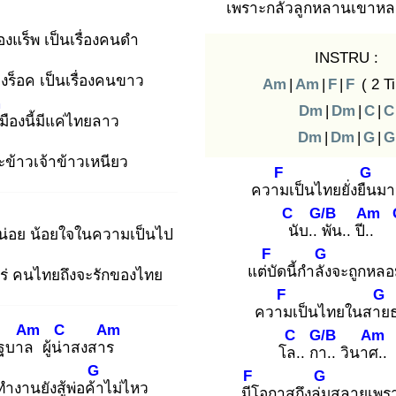
เพราะกลัว
ลูกหลานเขาหล
งแร็พ เป็นเรื่องคนดำ
INSTRU :
งร็อค เป็นเรื่องคนขาว
Am
|
Am
|
F
|
F
( 2 T
m
Dm
|
Dm
|
C
|
C
มืองนี้มีแค่ไทยลาว
Dm
|
Dm
|
G
|
G
ะข้าวเจ้าข้าวเหนียว
F
G
ความ
เป็นไทยยั่งยืน
ม
C
G/B
Am
นั
บ.. พั
น.. ปี..
หน่อย น้อยใจในความเป็นไป
F
G
แต่บั
ดนี้กำลัง
จะถูกหล
อไหร่ คนไทยถึงจะรักของไทย
F
G
ความ
เป็นไทยในสาย
Am
C
Am
C
G/B
Am
ฐ
บาล
ผู้น่า
สงสาร
โล.
. กา.
. วินาศ.
G
F
G
ทำงานยังสู้พ่อค้า
ไม่ไหว
มีโ
อกาสถึงล่ม
สลายเพร