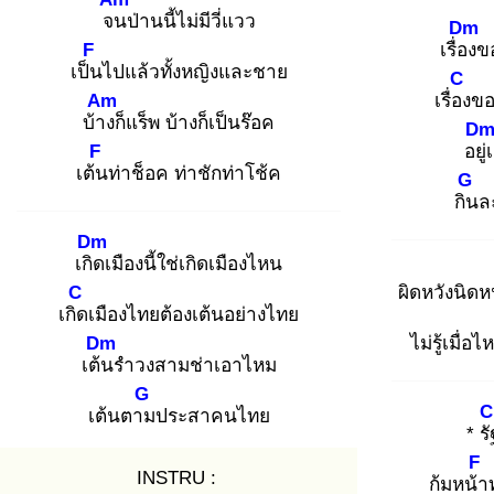
จน
ป่านนี้ไม่มีวี่แวว
Dm
F
เรื่อง
ขอ
เป็น
ไปแล้วทั้งหญิงและชาย
C
Am
เรื่อง
ขอ
บ้าง
ก็แร็พ บ้างก็เป็นร๊อค
D
F
อยู่เ
เต้น
ท่าช็อค ท่าชักท่าโช้ค
G
กิน
ล
Dm
เกิด
เมืองนี้ใช่เกิดเมืองไหน
C
ผิดหวังนิด
เกิด
เมืองไทยต้องเต้นอย่างไทย
Dm
ไม่รู้เมื่
เต้น
รำวงสามช่าเอาไหม
G
C
เต้นตาม
ประสาคนไทย
* รั
F
INSTRU :
ก้มหน้า