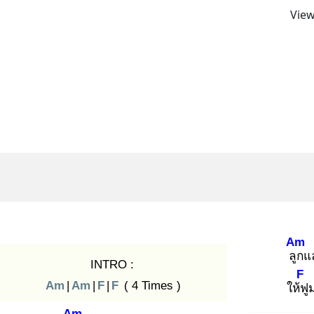
View
Am
ลูก
แ
INTRO :
F
Am
|
Am
|
F
|
F
( 4 Times )
ให้ฟู
Am