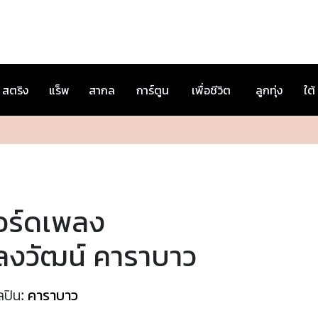
สตริง
แร็พ
สากล
การ์ตูน
เพื่อชีวิต
ลูกทุ่ง
ใต้
อร์ดเพลง
ลงวัฒน์ คาราบาว
ลปิน:
คาราบาว