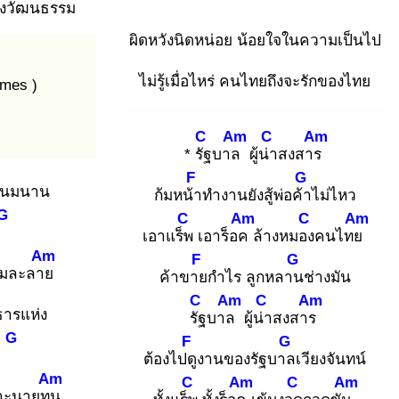
งวัฒ
นธรรม
ผิดหวังนิดหน่อย น้อยใจในความเป็นไป
ไม่รู้เมื่อไหร่ คนไทยถึงจะรักของไทย
imes )
C
Am
C
Am
* รัฐ
บาล
ผู้น่า
สงสาร
F
G
านมนาน
ก้มหน้า
ทำงานยังสู้พ่อค้า
ไม่ไหว
G
C
Am
C
Am
เอาแร็พ
เอาร็อค
ล้างหมอง
คนไทย
Am
F
G
อมละลาย
ค้าขาย
กำไร ลูกหลาน
ช่างมัน
C
Am
C
Am
ธารแห่ง
รัฐ
บาล
ผู้น่า
สงสาร
G
F
G
.
ต้องไปดู
งานของรัฐบาล
เวียงจันทน์
Am
C
Am
C
Am
าะนายทุน