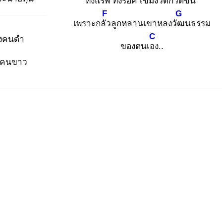
ทั้งแร็พ
ทั้งร็อค
เข้มงวด
กวดขัน
F
G
เพราะกลัว
ลูกหลานเขาหลงวัฒ
นธรรม
C
่องคนดำ
ของตนเอง
..
องคนขาว