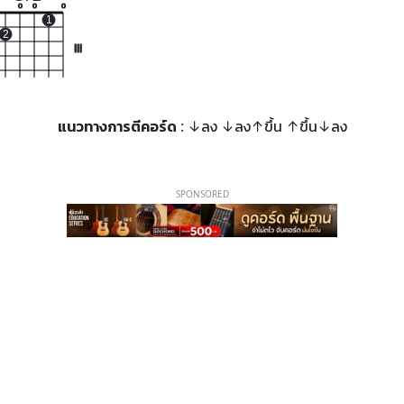
o
o
o
1
2
III
แนวทางการตีคอร์ด
: ↓ลง ↓ลง↑ขึ้น ↑ขึ้น↓ลง
SPONSORED