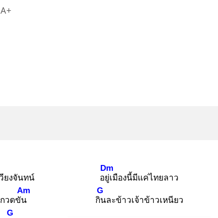
A+
Dm
วียงจันทน์
อยู่เ
มืองนี้มีแค่ไทยลาว
Am
G
กวดขัน
กิน
ละข้าวเจ้าข้าวเหนียว
G