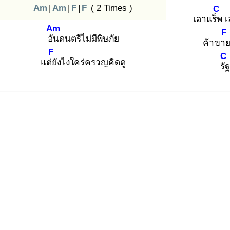
Am
|
Am
|
F
|
F
( 2 Times )
C
เอาแร็พ
เ
Am
F
อัน
ดนตรีไม่มีพิษภัย
ค้าขา
F
C
แต่ยั
งไงใคร่ครวญคิดดู
รัฐ