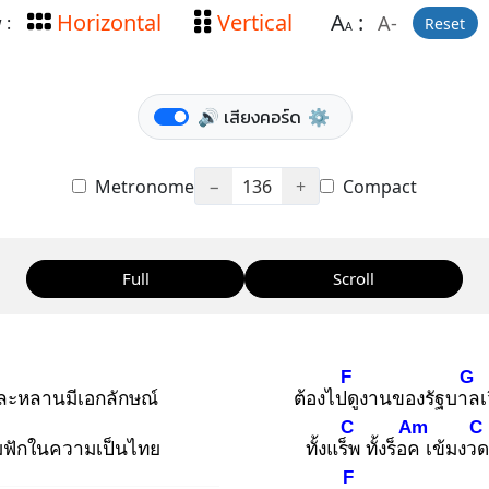
Horizontal
Vertical
A
:
A-
 :
Reset
A
🔊 เสียงคอร์ด
⚙️
Metronome
−
136
+
Compact
Full
Scroll
F
G
ละหลานมีเอกลักษณ์
ต้องไปดู
งานของรัฐบาล
เ
C
Am
C
มฟักในความเป็นไทย
ทั้งแร็พ
ทั้งร็อค
เข้มงวด
F