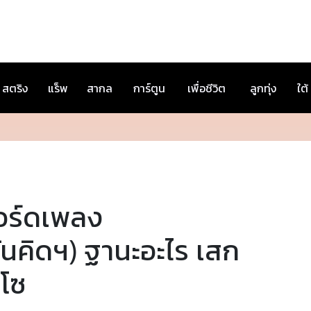
สตริง
แร็พ
สากล
การ์ตูน
เพื่อชีวิต
ลูกทุ่ง
ใต้
อร์ดเพลง
ันคิดฯ) ฐานะอะไร เสก
ลโซ