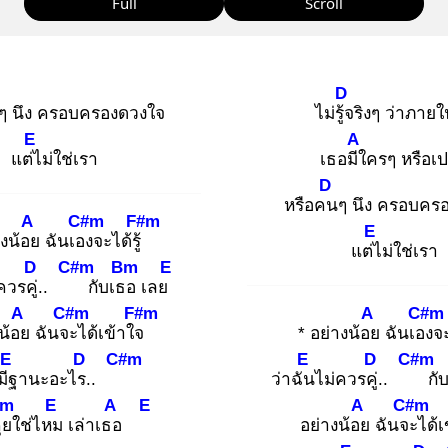
Full
Scroll
D
ๆ นึง ครอบครองดวงใจ
ไม่รู้จ
ริงๆ ว่าภาย
E
A
แต่ไ
ม่ใช่เรา
เธอมีใ
ครๆ หรือเป
D
หรือคน
ๆ นึง ครอบคร
A
C#m
F#m
E
างน้อย
ฉันเอง
จะได้รู้
แต่ไ
ม่ใช่เรา
D
C#m
Bm
E
ควรคู่.
.
กับเธอ
เลย
A
C#m
F#m
A
C#m
น้อย
ฉันจะ
ได้เข้าใจ
* อย่างน้อย
ฉันเอง
จะ
E
D
C#m
E
D
C#m
มีฐ
านะอะไร.
.
ว่าฉัน
ไม่ควรคู่.
.
กั
Bm
E
A
E
A
C#m
ุย
ใช่ไหม
เล่าเธอ
อย่างน้อย
ฉันจะ
ได้