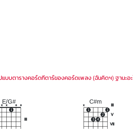
ูปแบบตารางคอร์ดกีตาร์ของคอร์ดเพลง (ฉันคิดฯ) ฐานะอะ
E/G#
C#m
III
x
x
o
o
x
1
1
1
2
V
III
3
4
VII