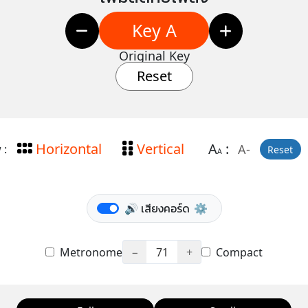
Key A
Original Key
Reset
Horizontal
Vertical
A
:
A-
 :
Reset
A
🔊 เสียงคอร์ด
⚙️
Metronome
−
71
+
Compact