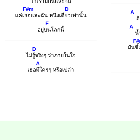
ว่าเรามีกันและกัน
F#m
D
A
แค่เธอ
และฉัน หนึ่งเดียว
เท่านั้น
ถ
E
A
อยู่บน
โลกนี้
น
F
มันซึ้
D
ไม่รู้จ
ริงๆ ว่าภายในใจ
A
เธอมีใ
ครๆ หรือเปล่า