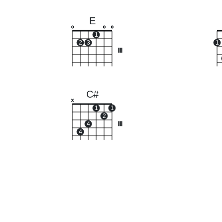
E
o
o
o
1
2
3
1
III
C#
x
1
1
2
4
III
4