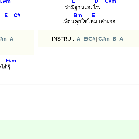
C#m
E
D
C#m
.
ว่ามีฐ
านะอะไร.
.
E
C#
Bm
E
เพื่อนคุย
ใช่ไหม
เล่าเธอ
#m
|
A
INSTRU :
A
|
E/G#
|
C#m
|
B
|
A
F#m
ได้รู้