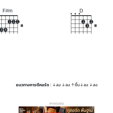
F#m
D
x
o
o
1
1
1
1
2
III
3
III
3
4
แนวทางการตีคอร์ด
: ↓ลง ↓ลง ↑ขึ้น↓ลง ↓ลง
SPONSORED