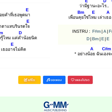
E
D
ว่ามีฐ
านะอะไร.
E
Bm
E
A
้อยคำที่เธอพูดมา
เพื่อนคุย
ใช่ไหม
เล่าเธอ
E
้ำตาแทบรินรดใจ
INSTRU :
F#m
|
A
|
F
#m
D
ง
รู้ไหม แค่คำ
น้อยนิด
D
|
Bm
|
E
|
E
E
A
C#m
เธออาจ
ไม่คิด
* อย่างน้อย
ฉันเอง
จะ
แก้ไข
ขอเพลง
เพลงโปรด