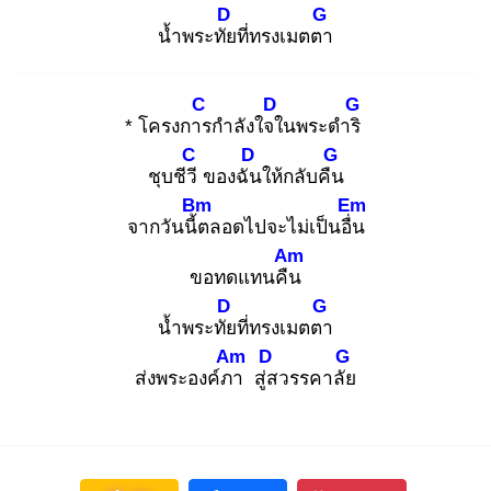
D
G
น้ำพระทัย
ที่ทรงเมตตา
C
D
G
* โครงการ
กำลังใจใ
นพระดำริ
C
D
G
ชุบชีวี
ของฉัน
ให้กลับคืน
Bm
Em
จากวันนี้ต
ลอดไปจะไม่เป็นอื่น
Am
ขอทดแทนคืน
D
G
น้ำพระทัย
ที่ทรงเมตตา
Am
D
G
ส่งพระองค์ภา
สู่ส
วรรคาลัย