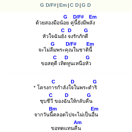
G
D/F#
|
Em
|
C
D
|
G
D
G
D/F#
Em
ด้วยสองมือน้อย
คู่นี้ยั
งมีพลัง
C
D
G
หัวใจฉันยัง
จง
รักภักดี
G
D/F#
Em
จะไม่ลืม
พระคุณ
ในชาตินี้
C
D
G
ขอสดุดี
เทิดทู
นเหนือหัว
C
D
G
* โครงการ
กำลังใจใ
นพระดำริ
C
D
G
ชุบชีวี
ของฉัน
ให้กลับคืน
Bm
Em
จากวันนี้ต
ลอดไปจะไม่เป็นอื่น
Am
ขอทดแทนคืน