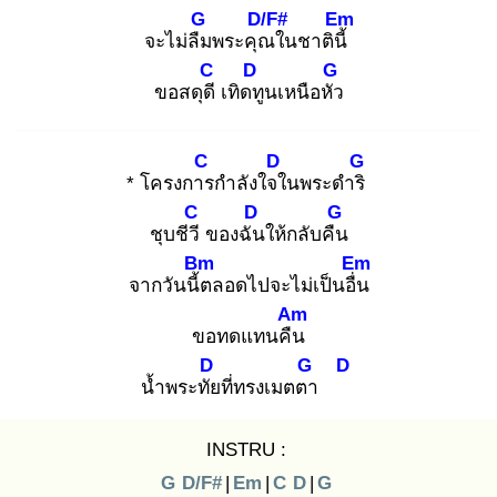
G
D/F#
Em
จะไม่ลืม
พระคุณ
ในชาตินี้
C
D
G
ขอสดุดี
เทิดทู
นเหนือหัว
C
D
G
* โครงการ
กำลังใจใ
นพระดำริ
C
D
G
ชุบชีวี
ของฉัน
ให้กลับคืน
Bm
Em
จากวันนี้ต
ลอดไปจะไม่เป็นอื่น
Am
ขอทดแทนคืน
D
G
D
น้ำพระทัย
ที่ทรงเมตตา
INSTRU :
G
D/F#
|
Em
|
C
D
|
G