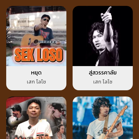
หยุด
สู่สวรรคาลัย
เสก โลโซ
เสก โลโซ