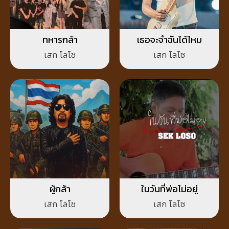
ทหารกล้า
เธอจะจำฉันได้ไหม
เสก โลโซ
เสก โลโซ
ผู้กล้า
ในวันที่พ่อไม่อยู่
เสก โลโซ
เสก โลโซ