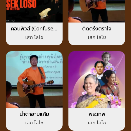
คอนฟิวส์ (Confused)
ติดตรึงตราใจ
ซะ
เสก โลโซ
เสก โลโซ
น้ำตาอาบแก้ม
พระเทพ
เสก โลโซ
เสก โลโซ