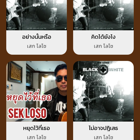
อย่างนั้นหรือ
คิดได้ยังไง
เสก โลโซ
เสก โลโซ
หยุดไว้ที่เธอ
ไม่อาจปฎิเสธ
เสก โลโซ
เสก โลโซ