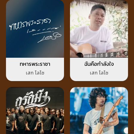
ทหารพระราชา
ฉันคือกำลังใจ
เสก โลโซ
เสก โลโซ