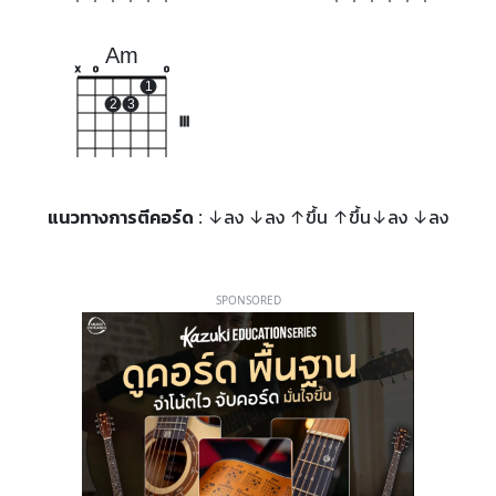
Am
x
o
o
1
2
3
III
แนวทางการตีคอร์ด
: ↓ลง ↓ลง ↑ขึ้น ↑ขึ้น↓ลง ↓ลง
SPONSORED