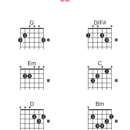
G
D/F#
o
o
o
o
o
o
2
1
3
3
4
III
4
III
Em
C
o
o
o
o
x
o
o
1
2
3
2
III
3
III
D
Bm
x
o
o
x
1
2
1
1
3
III
2
III
3
4