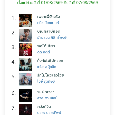
ตั้งแต่ช่วงวันที่ 01/08/2569 ถึงวันที่ 07/08/2569
เพราะพี่รักจริง
1.
หนึ่ง บีเคแบนด์
บุญผลาบ่ฮอด
2.
อ้ายแมน ภิสิทธิ์พงษ์
พอได้เสียว
3.
ดิด คิตตี้
ทิ้งกันไม่ได้หรอก
4.
แจ๊ส สปุ๊กนิค
รักไม่ไหวแล้วโว้ย
5.
โจอี้ ภูวศิษฐ์
ระเบิดเวลา
6.
ศาล สานศิลป์
ภวังค์จิต
7.
ปราง ปรางทิพย์