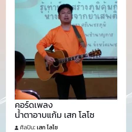
คอร์ดเพลง
น้ำตาอาบแก้ม เสก โลโซ
ศิลปิน:
เสก โลโซ