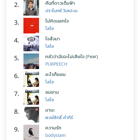
คืนที่ดาวเต็มฟ้า
2.
ปราโมทย์ วิเลปะนะ
ไม่คิดนอกใจ
3.
โลโซ
ใจสั่งมา
4.
โลโซ
กลัวว่าฉันจะไม่เสียใจ (Fear)
5.
PURPEECH
อะไรก็ยอม
6.
โลโซ
ซมซาน
7.
โลโซ
มานะ
8.
พงษ์สิทธิ์ คำภีร์
ความรัก
9.
bodyslam