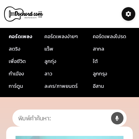
คอร์ดเพลง
คอร์ดเพลงง่ายๆ
คอร์ดเพลงโปรด
สตริง
แร็พ
สากล
เพื่อชีวิต
ลูกทุ่ง
ใต้
กำเมือง
ลาว
ลูกกรุง
การ์ตูน
ละคร/ภาพยนตร์
อีสาน