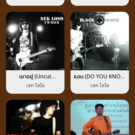
เอาอยู่ (Uncut
แอน (DO YOU KNOW
Version)
WHAT I MEAN?)
เสก โลโซ
เสก โลโซ