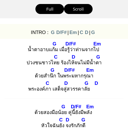
Full
Scroll
INTRO :
G
D/F#
|
Em
|
C
D
|
G
G
D/F#
Em
น้ำตาอาบแก้ม
เมื่อรู้ว่
าท่านจากไป
C
D
G
ปวงชนชาวไทย
ร้องไห้จ
นไม่มีน้ำตา
G
D/F#
Em
ด้วยสำนึก
ในพระ
มหากรุณา
C
D
G
D
พระองค์ภา
เสด็จสู่ส
วรรคาลัย
G
D/F#
Em
ด้วยสองมือน้อย
คู่นี้ยั
งมีพลัง
C
D
G
หัวใจฉันยัง
จง
รักภักดี