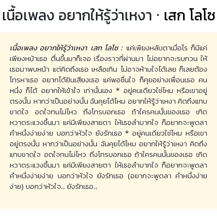
เนื้อเพลง อยากให้รู้ว่าเหงา ·
เสก โลโซ
เนื้อเพลง อยากให้รู้ว่าเหงา เสก โลโซ :
แค่เพียงหลับตาเมื่อไร ก็มีแค่
เพียงหน้าเธอ ตื่นขึ้นมาก็เจอ เรื่องราวที่ผ่านมา ไม่อยากจะรบกวน ให้
เธอมาพบหน้า แต่คิดถึงเธอ เหลือเกิน ไม่อาจห้ามใจได้เลย ก็เลยต้อง
โทรหาเธอ อยากได้ยินเสียงเธอ แค่พอชื่นใจ ก็คุยอย่างเพื่อนเธอ คน
หนึ่ง ก็ได้ อยากให้เข้าใจ เท่านั้นเอง * อยู่คนเดียวใช่ไหม หรือเขาอยู่
ตรงนั้น หากว่าเป็นอย่างนั้น ฉันคุยได้ไหม อยากให้รู้ว่าเหงา คิดถึงแทบ
ขาดใจ อดใจทนไม่ไหว ถึงโทรบอกเธอ ถ้าใครคนนั้นของเธอ เกิด
หวาดระแวงขึ้นมา แค่มีเพียงสายตา ให้เธอลำบากใจ ก็อยากจะพูดลา
คำหนึ่งง่ายง่าย บอกว่าหัวใจ ยังรักเธอ * อยู่คนเดียวใช่ไหม หรือเขา
อยู่ตรงนั้น หากว่าเป็นอย่างนั้น ฉันคุยได้ไหม อยากให้รู้ว่าเหงา คิดถึง
แทบขาดใจ อดใจทนไม่ไหว ถึงโทรบอกเธอ ถ้าใครคนนั้นของเธอ เกิด
หวาดระแวงขึ้นมา แค่มีเพียงสายตา ให้เธอลำบากใจ ก็อยากจะพูดลา
คำหนึ่งง่ายง่าย บอกว่าหัวใจ ยังรักเธอ (อยากจะพูดลา คำหนึ่งง่าย
ง่าย) บอกว่าหัวใจ.. ยังรักเธอ..