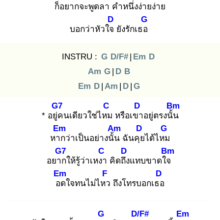
ก็อย
ากจะพูดลา
คำหนึ่ง
ง่ายง่าย
D
G
บอกว่าหัวใจ
ยังรักเธอ
INSTRU :
G
D/F#
|
Em
D
Am
G
|
D
B
Em
D
|
Am
|
D
|
G
G7
C
D
Bm
* อยู่ค
นเดียวใช่ไหม
หรือเขา
อยู่ตรงนั้น
Em
Am
D
G
หาก
ว่าเป็นอย่างนั้น
ฉันคุย
ได้ไหม
G7
C
D
Bm
อยาก
ให้รู้ว่าเหงา
คิดถึง
แทบขาดใจ
Em
F
D
อด
ใจทนไม่ไหว
ถึงโทรบอกเธอ
G
D/F#
Em