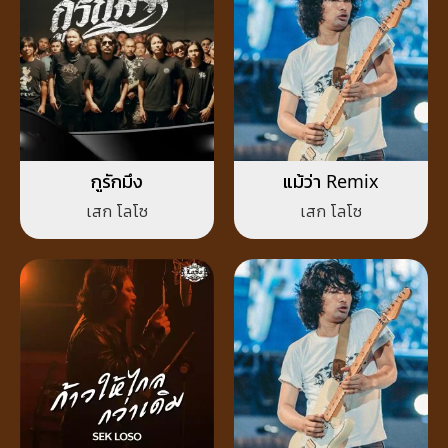
กูรักมึง
แม้ว่า Remix
เสก โลโซ
เสก โลโซ