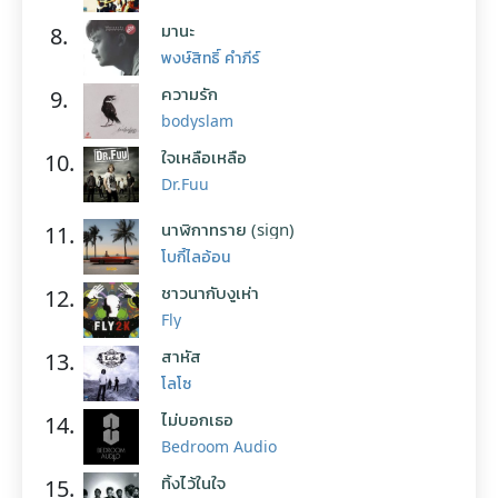
มานะ
8.
พงษ์สิทธิ์ คำภีร์
ความรัก
9.
bodyslam
ใจเหลือเหลือ
10.
Dr.Fuu
นาฬิกาทราย (sign)
11.
โบกี้ไลอ้อน
ชาวนากับงูเห่า
12.
Fly
สาหัส
13.
โลโซ
ไม่บอกเธอ
14.
Bedroom Audio
ทิ้งไว้ในใจ
15.