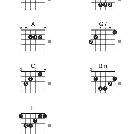
III
III
3
3
3
A
G7
x
o
o
o
o
o
1
2
1
3
2
III
3
III
C
Bm
x
o
o
x
1
2
1
1
3
III
2
III
3
4
F
1
1
1
2
3
4
III