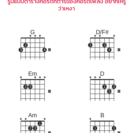
รูปแบบตารางคอร์ดกีตาร์ของคอร์ดเพลง อยากให้รู้
ว่าเหงา
G
D/F#
o
o
o
o
o
o
2
1
3
3
4
III
4
III
Em
D
o
o
o
o
x
o
o
2
3
1
2
III
3
III
Am
B
x
o
o
x
1
2
3
1
1