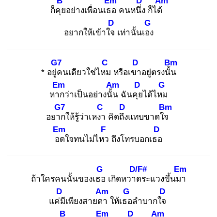
B
Em
D
Am
ก็คุย
อย่างเพื่อนเธอ
คนหนึ่ง
ก็ได้
D
G
อยากให้เข้าใจ
เท่านั้นเอง
G7
C
D
Bm
* อยู่ค
นเดียวใช่ไหม
หรือเขา
อยู่ตรงนั้น
Em
Am
D
G
หาก
ว่าเป็นอย่างนั้น
ฉันคุย
ได้ไหม
G7
C
D
Bm
อยาก
ให้รู้ว่าเหงา
คิดถึง
แทบขาดใจ
Em
F
D
อด
ใจทนไม่ไหว
ถึงโทรบอกเธอ
G
D/F#
Em
ถ้าใครคนนั้นของเธอ
เกิดหวาด
ระแวงขึ้นมา
D
Am
G
D
แค่มี
เพียงสายตา
ให้เธอ
ลำบากใจ
B
Em
D
Am