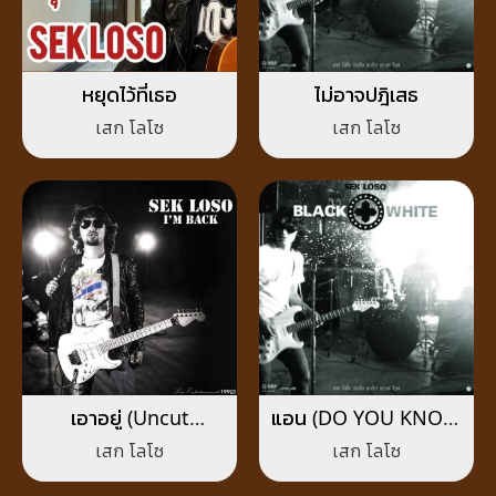
หยุดไว้ที่เธอ
ไม่อาจปฎิเสธ
เสก โลโซ
เสก โลโซ
เอาอยู่ (Uncut
แอน (DO YOU KNOW
Version)
WHAT I MEAN?)
เสก โลโซ
เสก โลโซ