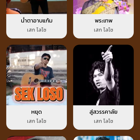
น้ำตาอาบแก้ม
พระเทพ
เสก โลโซ
เสก โลโซ
หยุด
สู่สวรรคาลัย
เสก โลโซ
เสก โลโซ