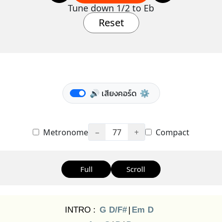
Tune down 1/2 to Eb
Reset
🔊 เสียงคอร์ด
⚙️
Metronome
−
77
+
Compact
Full
Scroll
INTRO :
G
D/F#
|
Em
D