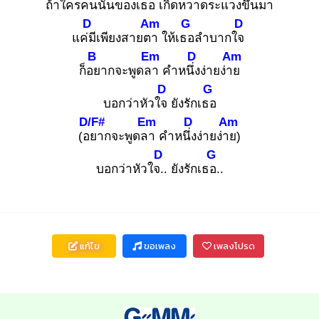
ถ้าใครคนนั้นของเธอ
เกิดหวาด
ระแวงขึ้นมา
D
Am
G
D
แค่มี
เพียงสายตา
ให้เธอ
ลำบากใจ
B
Em
D
Am
ก็อย
ากจะพูดลา
คำหนึ่ง
ง่ายง่าย
D
G
บอกว่าหัวใจ
ยังรักเธอ
D/F#
Em
D
Am
(อย
ากจะพูดลา
คำหนึ่ง
ง่ายง่าย
)
D
G
บอกว่าหัวใจ..
ยังรักเธอ.
.
แก้ไข
ขอเพลง
เพลงโปรด