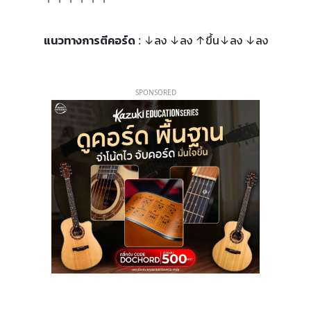
แนวทางการตีคอร์ด
: ↓ลง ↓ลง ↑ขึ้น↓ลง ↓ลง
SPONSORED