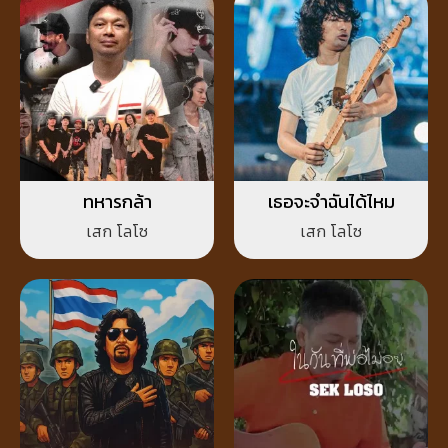
ทหารกล้า
เธอจะจำฉันได้ไหม
เสก โลโซ
เสก โลโซ