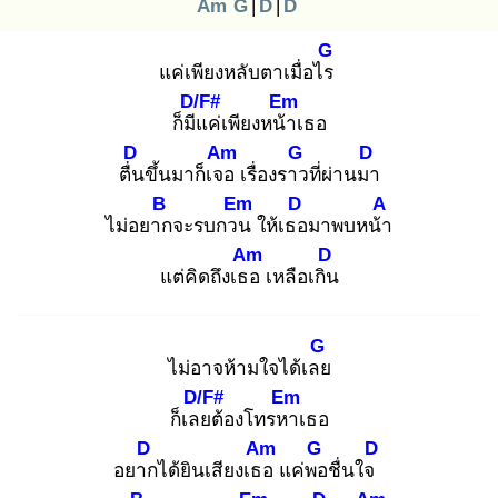
Am
G
|
D
|
D
G
แค่เพียงหลับตาเมื่อไร
D/F#
Em
ก็มีแ
ค่เพียงหน้า
เธอ
D
Am
G
D
ตื่น
ขึ้นมาก็เจอ
เรื่องราว
ที่ผ่านมา
B
Em
D
A
ไม่อยาก
จะรบกวน
ให้เธอ
มาพบหน้า
Am
D
แต่คิดถึงเธอ
เหลือเกิน
G
ไม่อาจห้ามใจได้เลย
D/F#
Em
ก็เลย
ต้องโทรหา
เธอ
D
Am
G
D
อยาก
ได้ยินเสียงเธอ
แค่พอ
ชื่นใจ