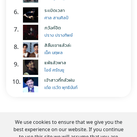
ระเบิดเวลา
6.
ศาล สานศิลป์
ภวังค์จิต
7.
ปราง ปรางทิพย์
สิลืมเขาแล้วล่ะ
8.
เน็ค นฤพล
แพ้แล้วพาล
9.
ไอซ์ ศรัณยู
เจ้าสาวที่กลัวฝน
10.
เต๋อ เรวัต พุทธินันท์
We use cookies to ensure that we give you the
best experience on our website. If you continue
to use this site we will assume that you are