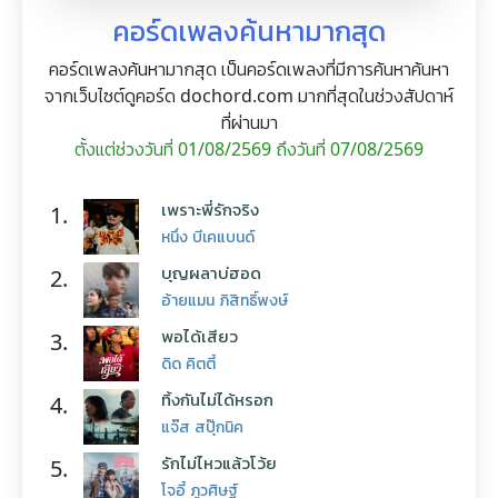
คอร์ดเพลงค้นหามากสุด
คอร์ดเพลงค้นหามากสุด เป็นคอร์ดเพลงที่มีการค้นหาค้นหา
จากเว็บไซต์ดูคอร์ด dochord.com มากที่สุดในช่วงสัปดาห์
ที่ผ่านมา
ตั้งแต่ช่วงวันที่ 01/08/2569 ถึงวันที่ 07/08/2569
เพราะพี่รักจริง
1.
หนึ่ง บีเคแบนด์
บุญผลาบ่ฮอด
2.
อ้ายแมน ภิสิทธิ์พงษ์
พอได้เสียว
3.
ดิด คิตตี้
ทิ้งกันไม่ได้หรอก
4.
แจ๊ส สปุ๊กนิค
รักไม่ไหวแล้วโว้ย
5.
โจอี้ ภูวศิษฐ์