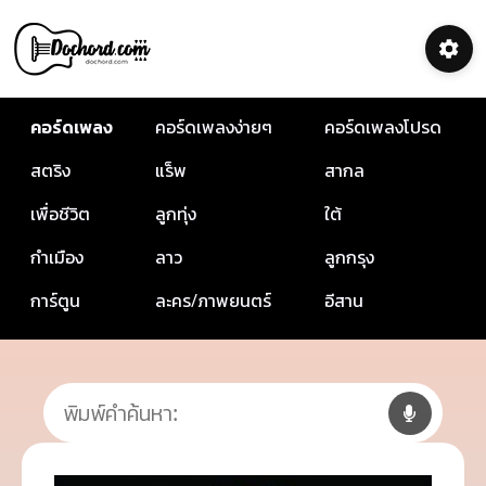
คอร์ดเพลง
คอร์ดเพลงง่ายๆ
คอร์ดเพลงโปรด
สตริง
แร็พ
สากล
เพื่อชีวิต
ลูกทุ่ง
ใต้
กำเมือง
ลาว
ลูกกรุง
การ์ตูน
ละคร/ภาพยนตร์
อีสาน