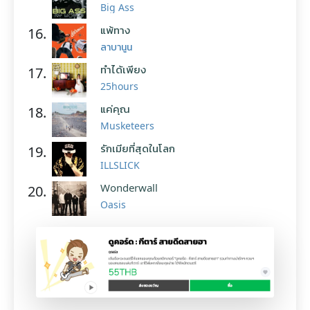
Big Ass
แพ้ทาง
16.
ลาบานูน
ทำได้เพียง
17.
25hours
แค่คุณ
18.
Musketeers
รักเมียที่สุดในโลก
19.
ILLSLICK
Wonderwall
20.
Oasis