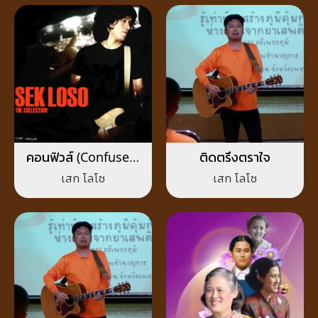
คอนฟิวส์ (Confused)
ติดตรึงตราใจ
ซะ
เสก โลโซ
เสก โลโซ