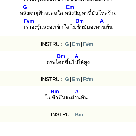
G
Em
หลัง
พายุฟ้าจะสดใส หลัง
ปัญหาที่มันโหดร้าย
F#m
Bm
A
เรา
จะรู้และจะเข้าใจ ไม่ช้า
มันจะผ่าน
พ้น
INSTRU :
G
|
Em
|
F#m
Bm
A
กระโดด
ขึ้นไปใ
ห้สูง
INSTRU :
G
|
Em
|
F#m
Bm
A
ไม่ช้า
มันจะผ่าน
พ้น..
INSTRU :
Bm