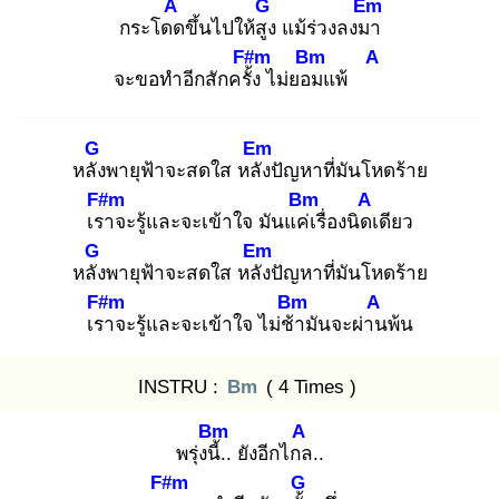
A
G
Em
กระโดด
ขึ้นไปให้สูง
แม้ร่วงลงมา
F#m
Bm
A
จะขอทำอีกสักครั้ง
ไม่ยอม
แพ้
G
Em
หลัง
พายุฟ้าจะสดใส หลัง
ปัญหาที่มันโหดร้าย
F#m
Bm
A
เรา
จะรู้และจะเข้าใจ มันแค่เ
รื่องนิดเ
ดียว
G
Em
หลัง
พายุฟ้าจะสดใส หลัง
ปัญหาที่มันโหดร้าย
F#m
Bm
A
เรา
จะรู้และจะเข้าใจ ไม่ช้า
มันจะผ่าน
พ้น
INSTRU :
Bm
( 4 Times )
Bm
A
พรุ่งนี้.
. ยังอีกไกล
..
F#m
G