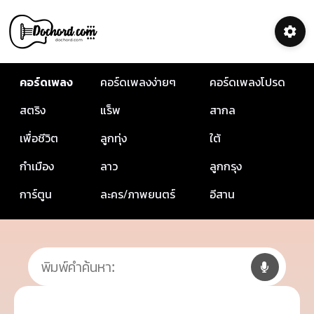
คอร์ดเพลง
คอร์ดเพลงง่ายๆ
คอร์ดเพลงโปรด
สตริง
แร็พ
สากล
เพื่อชีวิต
ลูกทุ่ง
ใต้
กำเมือง
ลาว
ลูกกรุง
การ์ตูน
ละคร/ภาพยนตร์
อีสาน