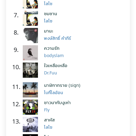
โลโซ
ซมซาน
7.
โลโซ
มานะ
8.
พงษ์สิทธิ์ คำภีร์
ความรัก
9.
bodyslam
ใจเหลือเหลือ
10.
Dr.Fuu
นาฬิกาทราย (sign)
11.
โบกี้ไลอ้อน
ชาวนากับงูเห่า
12.
Fly
สาหัส
13.
โลโซ