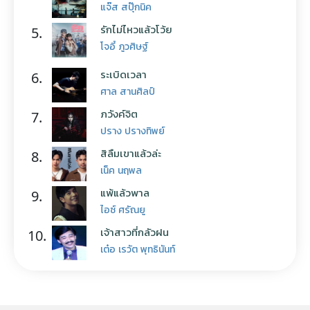
แจ๊ส สปุ๊กนิค
รักไม่ไหวแล้วโว้ย
5.
โจอี้ ภูวศิษฐ์
ระเบิดเวลา
6.
ศาล สานศิลป์
ภวังค์จิต
7.
ปราง ปรางทิพย์
สิลืมเขาแล้วล่ะ
8.
เน็ค นฤพล
แพ้แล้วพาล
9.
ไอซ์ ศรัณยู
เจ้าสาวที่กลัวฝน
10.
เต๋อ เรวัต พุทธินันท์