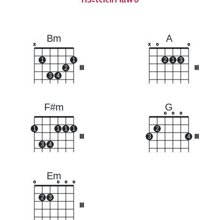
Bm
A
x
x
o
o
1
1
2
1
3
2
III
III
3
4
F#m
G
o
o
o
1
1
1
1
2
III
3
4
III
3
4
Em
o
o
o
o
2
3
III