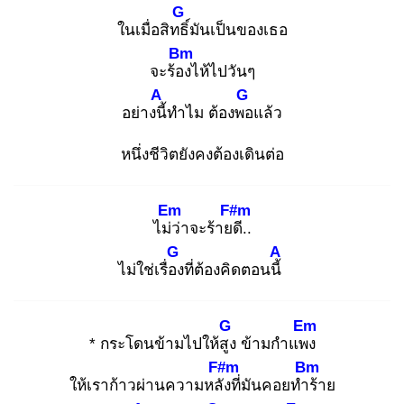
G
ในเมื่อสิทธิ์
มันเป็นของเธอ
Bm
จะร้อง
ไห้ไปวันๆ
A
G
อย่างนี้
ทำไม ต้องพอ
แล้ว
หนึ่งชีวิตยังคงต้องเดินต่อ
Em
F#m
ไม่ว่
าจะร้ายดี
..
G
A
ไม่ใช่เรื่อง
ที่ต้องคิดตอนนี้
G
Em
* กระโดนข้ามไปให้สูง
ข้ามกำแพง
F#m
Bm
ให้เราก้าวผ่านความหลัง
ที่มันคอยทำร้
าย