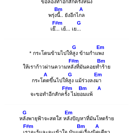
ขอ
ลองทำอีกสักครั้ง
หนึ่ง
Bm
A
พรุ่งนี้.
. ยังอีกไกล
F#m
G
เย๊...
เย้... เย...
G
Em
* กระโดนข้ามไปให้สูง
ข้ามกำแพง
F#m
Bm
ให้เราก้าวผ่านความหลัง
ที่มันคอยทำร้
าย
A
G
Em
กระโดด
ขึ้นไปให้สูง
แม้ร่วงลงมา
F#m
Bm
A
จะขอทำอีกสักครั้ง
ไม่ยอม
แพ้
G
Em
หลัง
พายุฟ้าจะสดใส หลัง
ปัญหาที่มันโหดร้าย
F#m
Bm
A
เรา
จะรู้และจะเข้าใจ มันแค่เ
รื่องนิดเ
ดียว