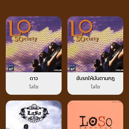
ดาว
ขับรถให้มันตามกฎ
โลโซ
โลโซ