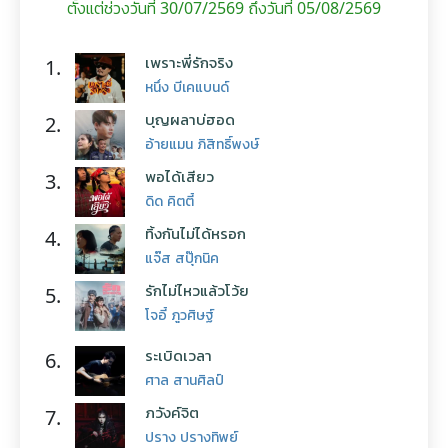
ตั้งแต่ช่วงวันที่ 30/07/2569 ถึงวันที่ 05/08/2569
เพราะพี่รักจริง
1.
หนึ่ง บีเคแบนด์
บุญผลาบ่ฮอด
2.
อ้ายแมน ภิสิทธิ์พงษ์
พอได้เสียว
3.
ดิด คิตตี้
ทิ้งกันไม่ได้หรอก
4.
แจ๊ส สปุ๊กนิค
รักไม่ไหวแล้วโว้ย
5.
โจอี้ ภูวศิษฐ์
ระเบิดเวลา
6.
ศาล สานศิลป์
ภวังค์จิต
7.
ปราง ปรางทิพย์