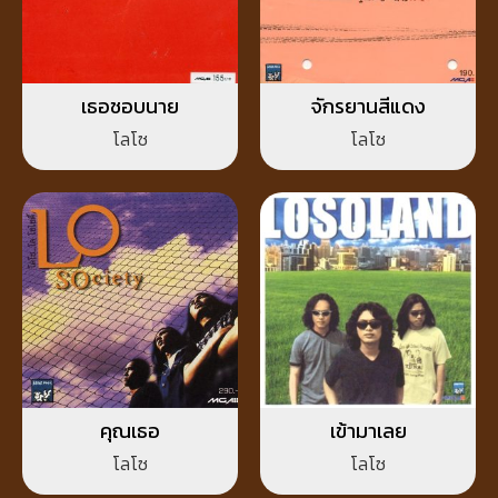
เธอชอบนาย
จักรยานสีแดง
โลโซ
โลโซ
คุณเธอ
เข้ามาเลย
โลโซ
โลโซ