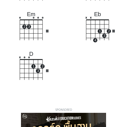
Em
Eb
o
o
o
o
x
x
2
3
III
1
2
III
3
4
D
x
o
o
1
2
3
III
SPONSORED