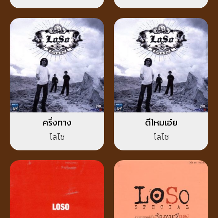
ครึ่งทาง
ดีไหมเอ๋ย
โลโซ
โลโซ