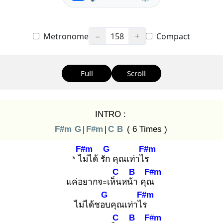
Metronome
−
158
+
Compact
Full
Scroll
INTRO :
F#m
G
|
F#m
|
C
B
( 6 Times )
F#m
G
F#m
* ไม่
ได้ รัก
คุณเท่าไร
C
B
F#m
แค่อยากจะเห็น
หน้า
คุณ
G
F#m
ไม่ได้ชอบ
คุณเท่าไร
C
B
F#m