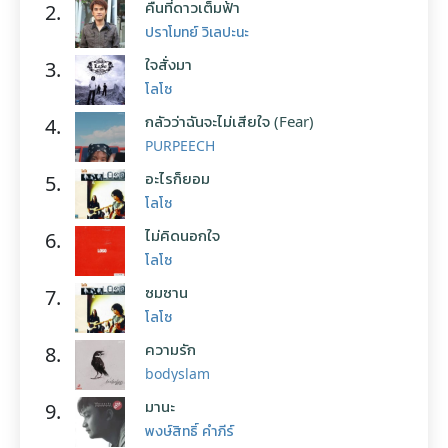
คืนที่ดาวเต็มฟ้า
2.
ปราโมทย์ วิเลปะนะ
ใจสั่งมา
3.
โลโซ
กลัวว่าฉันจะไม่เสียใจ (Fear)
4.
PURPEECH
อะไรก็ยอม
5.
โลโซ
ไม่คิดนอกใจ
6.
โลโซ
ซมซาน
7.
โลโซ
ความรัก
8.
bodyslam
มานะ
9.
พงษ์สิทธิ์ คำภีร์