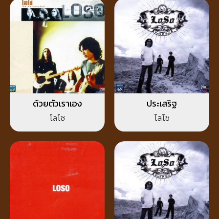
ด้วยตัวเราเอง
ประเสริฐ
โลโซ
โลโซ