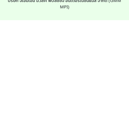
บริษัท จีเอ็มเอ็ม มิวสิค พับลิชชิ่ง อินเตอร์เนชั่นแนล จำกัด (GMM
MPI)