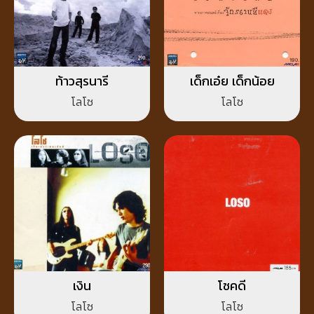
ท้าวสุรนารี
เด็กเอ๋ย เด็กน้อย
โลโซ
โลโซ
เงิน
โชคดี
โลโซ
โลโซ