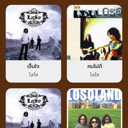
เจ็บใจ
คนไม่ดี
โลโซ
โลโซ