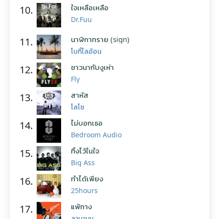
ใจเหลือเหลือ
10.
Dr.Fuu
นาฬิกาทราย (sign)
11.
โบกี้ไลอ้อน
ชาวนากับงูเห่า
12.
Fly
สาหัส
13.
โลโซ
ไม่บอกเธอ
14.
Bedroom Audio
ทิ้งไว้ในใจ
15.
Big Ass
ทำได้เพียง
16.
25hours
แพ้ทาง
17.
ลาบานูน