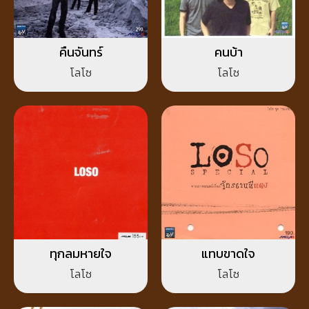
คืนจันทร์
คนบ้า
โลโซ
โลโซ
ทุกลมหายใจ
แทบขาดใจ
โลโซ
โลโซ