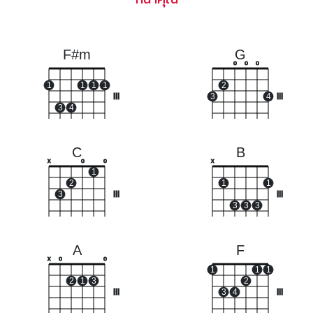
F#m
G
o
o
o
1
1
1
1
2
III
3
4
III
3
4
C
B
x
o
o
x
1
2
1
1
3
III
III
3
3
3
A
F
x
o
o
1
1
1
2
1
3
2
III
3
4
III