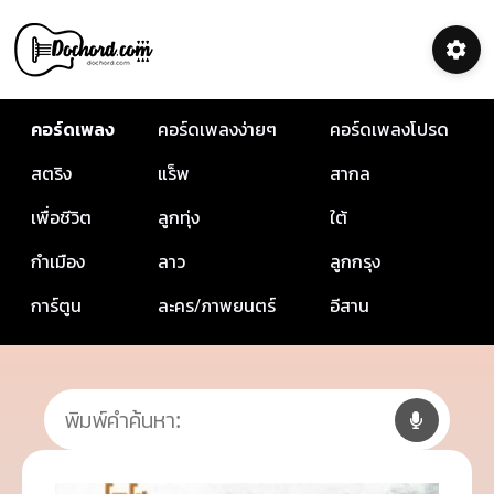
คอร์ดเพลง
คอร์ดเพลงง่ายๆ
คอร์ดเพลงโปรด
สตริง
แร็พ
สากล
เพื่อชีวิต
ลูกทุ่ง
ใต้
กำเมือง
ลาว
ลูกกรุง
การ์ตูน
ละคร/ภาพยนตร์
อีสาน