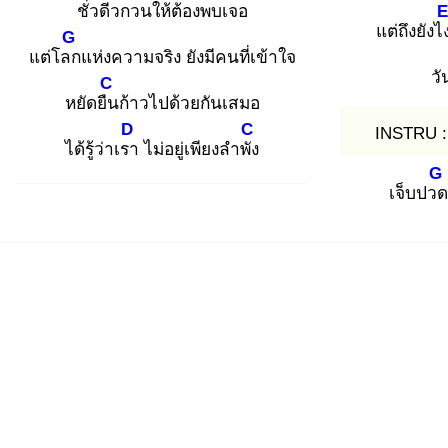
ชั่วดีว
กวนให้ต้องพบเจอ
แต่ถึงยังไ
G
แต่โลก
แห่งความจริง ยังมีคนที่เข้าใจ
วั
C
หยัดยืน
ก้าวไปด้วยกันเสมอ
D
C
INSTRU 
ได้รู้ว่าเรา
ไม่อยู่เพียงลำพัง
G
เจ็บปวด