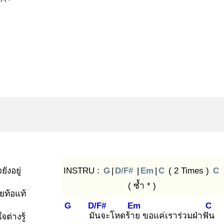
ังอยู่
INSTRU :
G
|
D/F#
|
Em
|
C
( 2 Times )
C
( ซ้ำ * )
ยท้อแท้
G
D/F#
Em
C
มัน
จะโหดร้าย
ขอแค่เราร่วมฝ่าฟัน
จต่างรู้