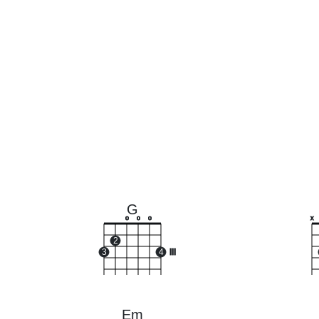
G
o
o
o
x
2
3
4
III
Em