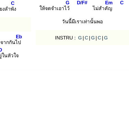
G
D/F#
Em
C
C
ให้จดจำเอาไว้
ไม่สำคัญ
ียงลำพัง
วันนี้มีเราเท่านั้นพอ
Eb
INSTRU :
G
|
C
|
G
|
C
|
G
งจากกันไป
D
ู่ใ
นหัวใจ