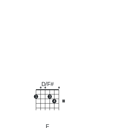
D/F#
o
o
o
1
3
4
III
F