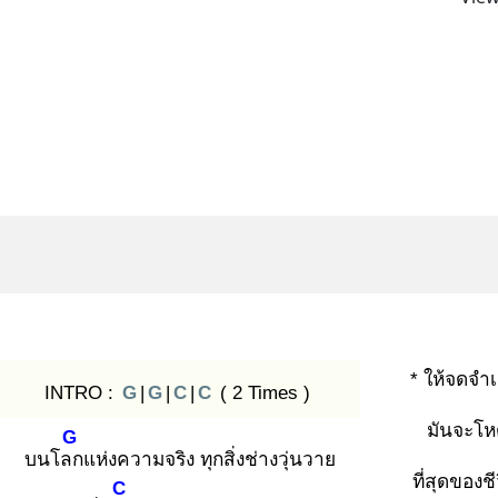
* ให้จดจำ
INTRO :
G
|
G
|
C
|
C
( 2 Times )
มันจะโห
G
บนโลก
แห่งความจริง ทุกสิ่งช่างวุ่นวาย
ที่สุดของชี
C