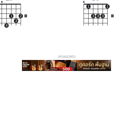
x
x
1
1
1
2
III
3
3
3
III
3
4
SPONSORED