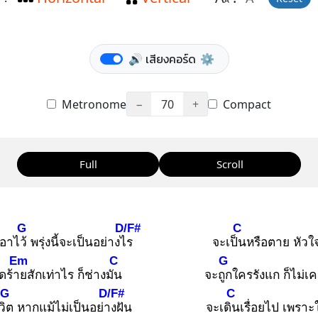
A
🔊 เสียงคอร์ด
⚙️
Metronome
−
70
+
Compact
Full
Scroll
G
D/F#
C
เอาไว้
พรุ่งนี้จะเป็นอย่างไร
จะเป็น
หรือตาย หัวใจย
Em
C
G
ดร้าย
สักเท่าไร ก็ช่างมัน
จะถูก
ใครรังแก ก็ไม่เค
G
D/F#
C
วิต
หากแม้ไม่เป็นอย่าง
ฝัน
จะเดิน
เรื่อยไป เพราะใ