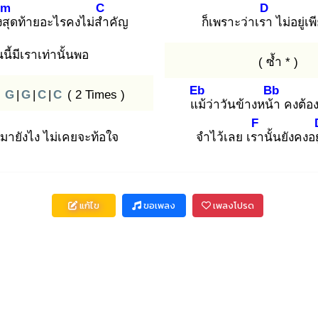
Em
C
D
งสุ
ดท้ายอะไรคงไม่สำ
คัญ
ก็เพราะว่าเรา
ไม่อยู่เพ
นนี้มีเราเท่านั้นพอ
( ซ้ำ * )
Eb
Bb
:
G
|
G
|
C
|
C
( 2 Times )
แม้
ว่าวันข้างหน้า
คงต้อ
F
มายังไง ไม่เคยจะท้อใจ
จำไว้เลย เรา
นั้นยังคงอย
แก้ไข
ขอเพลง
เพลงโปรด