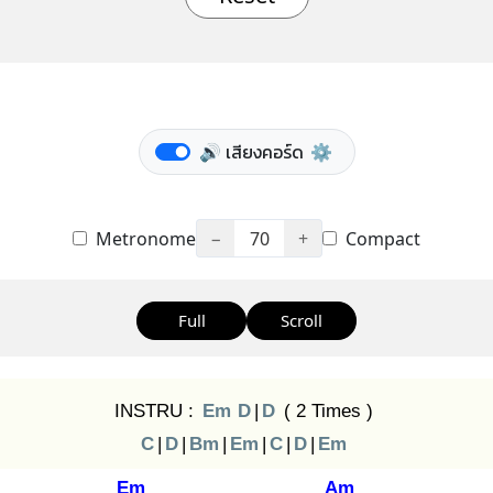
🔊 เสียงคอร์ด
⚙️
Metronome
−
70
+
Compact
Full
Scroll
INSTRU :
Em
D
|
D
( 2 Times )
C
|
D
|
Bm
|
Em
|
C
|
D
|
Em
Em
Am