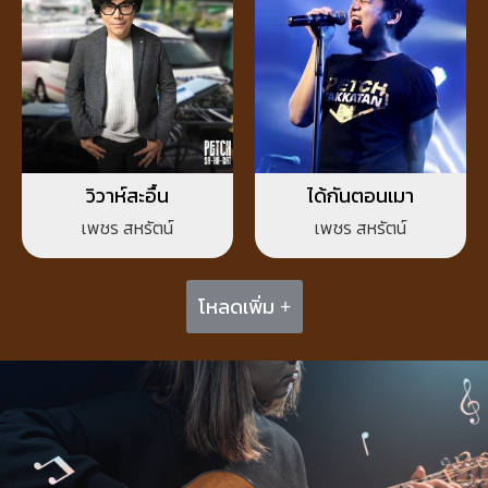
วิวาห์สะอื้น
ได้กันตอนเมา
เพชร สหรัตน์
เพชร สหรัตน์
โหลดเพิ่ม +