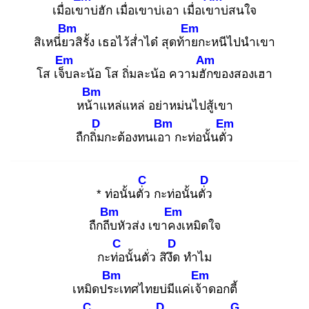
เมื่อเขา
บ่ฮัก เมื่อเขาบ่เอา เมื่อเขา
บ่สนใจ
Bm
Em
สิเหนี่ยว
สิรั้ง เธอไว้ส่ำได๋ สุดท้าย
กะหนีไปนำเขา
Em
Am
โส เจ็บ
ละน้อ โส ถิ่มละน้อ ความฮัก
ของสองเฮา
Bm
หน้า
แหล่แหล่ อย่าหม่นไปสู้เขา
D
Bm
Em
ถืกถิ่ม
กะต้องทนเอา
กะท่อนั้นตั่ว
C
D
* ท่อนั้นตั่ว
กะท่อนั้นตั่ว
Bm
Em
ถืกถีบ
หัวส่ง เขาคง
เหมิดใจ
C
D
กะท่อ
นั้นตั่ว สิงึด
ทำไม
Bm
Em
เหมิดประ
เทศไทยบ่มีแค่เจ้า
ดอกตี้
C
D
G