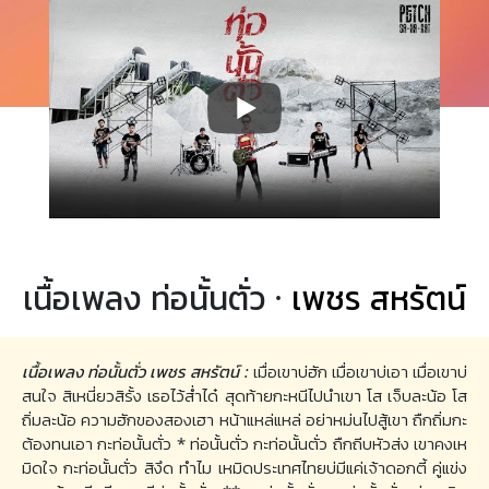
เนื้อเพลง ท่อนั้นตั่ว ·
เพชร สหรัตน์
เนื้อเพลง ท่อนั้นตั่ว เพชร สหรัตน์ :
เมื่อเขาบ่ฮัก เมื่อเขาบ่เอา เมื่อเขาบ่
สนใจ สิเหนี่ยวสิรั้ง เธอไว้ส่ำได๋ สุดท้ายกะหนีไปนำเขา โส เจ็บละน้อ โส
ถิ่มละน้อ ความฮักของสองเฮา หน้าแหล่แหล่ อย่าหม่นไปสู้เขา ถืกถิ่มกะ
ต้องทนเอา กะท่อนั้นตั่ว * ท่อนั้นตั่ว กะท่อนั้นตั่ว ถืกถีบหัวส่ง เขาคงเห
มิดใจ กะท่อนั้นตั่ว สิงึด ทำไม เหมิดประเทศไทยบ่มีแค่เจ้าดอกตี้ คู่แข่ง