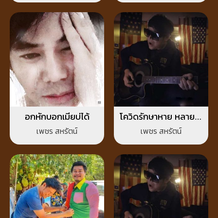
อกหักบอกเมียบ่ได้
โควิดรักษาหาย หลายใจ
รักษายาก
เพชร สหรัตน์
เพชร สหรัตน์