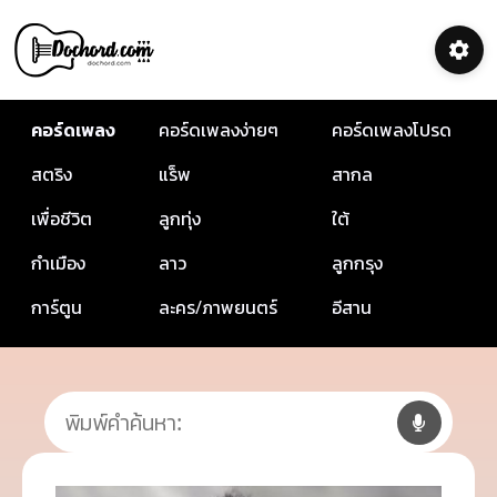
คอร์ดเพลง
คอร์ดเพลงง่ายๆ
คอร์ดเพลงโปรด
สตริง
แร็พ
สากล
เพื่อชีวิต
ลูกทุ่ง
ใต้
กำเมือง
ลาว
ลูกกรุง
การ์ตูน
ละคร/ภาพยนตร์
อีสาน