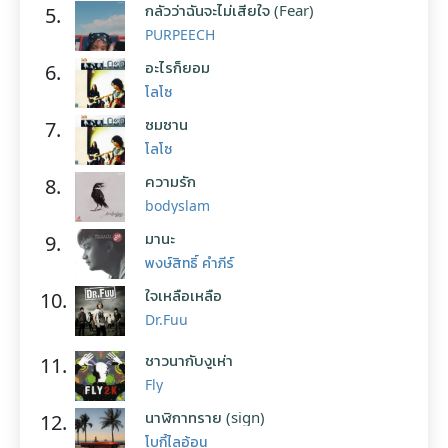
กลัวว่าฉันจะไม่เสียใจ (Fear)
5.
PURPEECH
อะไรก็ยอม
6.
โลโซ
ซมซาน
7.
โลโซ
ความรัก
8.
bodyslam
มานะ
9.
พงษ์สิทธิ์ คำภีร์
ใจเหลือเหลือ
10.
Dr.Fuu
ชาวนากับงูเห่า
11.
Fly
นาฬิกาทราย (sign)
12.
โบกี้ไลอ้อน