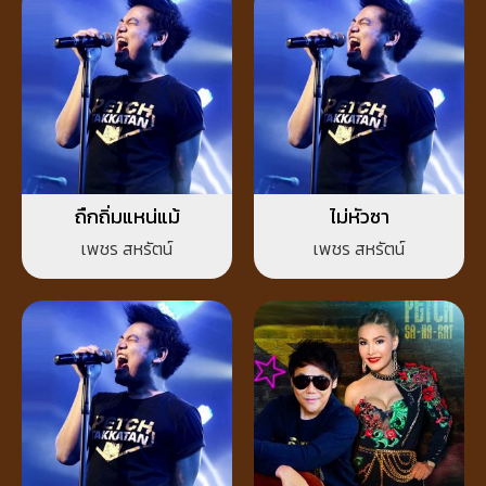
ถืกถิ่มแหน่แม้
ไม่หัวซา
เพชร สหรัตน์
เพชร สหรัตน์