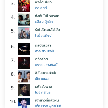
พอได้เสียว
3.
ดิด คิตตี้
ทิ้งกันไม่ได้หรอก
4.
แจ๊ส สปุ๊กนิค
รักไม่ไหวแล้วโว้ย
5.
โจอี้ ภูวศิษฐ์
ระเบิดเวลา
6.
ศาล สานศิลป์
ภวังค์จิต
7.
ปราง ปรางทิพย์
สิลืมเขาแล้วล่ะ
8.
เน็ค นฤพล
แพ้แล้วพาล
9.
ไอซ์ ศรัณยู
เจ้าสาวที่กลัวฝน
10.
เต๋อ เรวัต พุทธินันท์