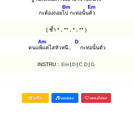
Bm
Em
กะต้องถอยไป
กะท่อนั้นตั่ว
( ซ้ำ * , ** , * , ** )
Am
D
คนแพ้แ
ค่ไสหัวหนี..
กะท่อนั้นตั่ว
INSTRU :
Em
|
D
|
C
D
|
G
แก้ไข
ขอเพลง
เพลงโปรด