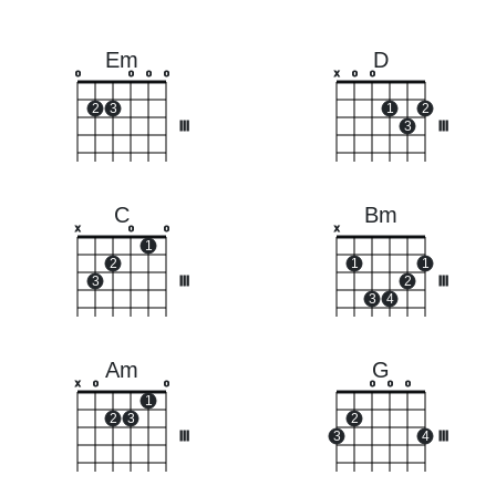
Em
D
o
o
o
o
x
o
o
2
3
1
2
III
3
III
C
Bm
x
o
o
x
1
2
1
1
3
III
2
III
3
4
Am
G
x
o
o
o
o
o
1
2
3
2
III
3
4
III