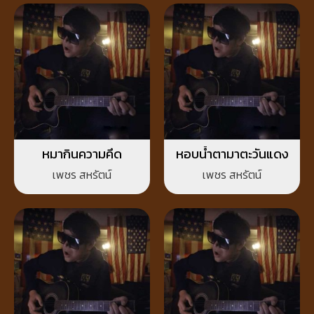
หมากินความคึด
หอบน้ำตามาตะวันแดง
เพชร สหรัตน์
เพชร สหรัตน์