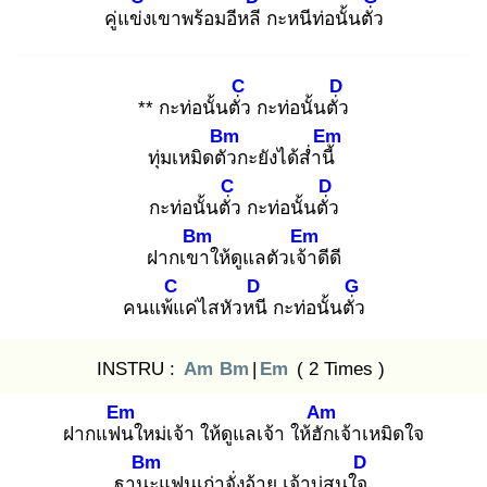
คู่แข่ง
เขาพร้อมอีหลี
กะหนีท่อนั้นตั่ว
C
D
** กะท่อนั้นตั่ว
กะท่อนั้นตั่ว
Bm
Em
ทุ่มเหมิดตัว
กะยังได้ส่ำนี้
C
D
กะท่อนั้นตั่ว
กะท่อนั้นตั่ว
Bm
Em
ฝากเขา
ให้ดูแลตัวเจ้า
ดีดี
C
D
G
คนแพ้แ
ค่ไสหัวหนี
กะท่อนั้นตั่ว
INSTRU :
Am
Bm
|
Em
( 2 Times )
Em
Am
ฝากแฟน
ใหม่เจ้า ให้ดูแลเจ้า ให้ฮัก
เจ้าเหมิดใจ
Bm
D
ฐานะ
แฟนเก่าจั่งอ้าย เจ้าบ่สนใจ