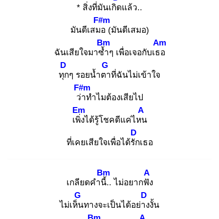
* สิ่งที่มันเกิด
แล้ว..
F#m
มันดีเสมอ
(มันดีเสมอ)
Bm
Am
ฉันเสียใจมาซ้ำ
ๆ เพื่อเจอกับเธอ
D
G
ทุก
ๆ รอยน้ำตา
ที่ฉันไม่เข้าใจ
F#m
ว่า
ทำไมต้องเสียไป
Em
A
เพิ่ง
ได้รู้โชคดีแค่ไหน
D
ที่เคยเสียใจเพื่อได้รัก
เธอ
Bm
A
เกลียดคำนี้.
. ไม่อยากฟัง
G
D
ไม่เห็น
ทางจะเป็นได้อย่าง
งั้น
Bm
A