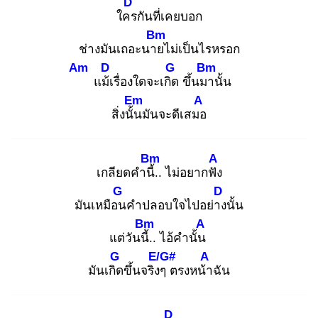
D
ใคร
กันที่เคยบอก
Bm
ช่างมันเถอะนาย
ไม่เป็นไรหรอก
Am
D
G
Bm
แม้เ
รื่องใดจะเกิด
ขึ้นมา
นั้น
Em
A
สิ่งนั้น
มันจะดีเสมอ
Bm
A
เกลียดคำนี้.
. ไม่อยากฟัง
G
D
มันเหมือน
คำปลอบใจไปอย่าง
นั้น
Bm
A
แต่วันนี้.
. ไอ้คำนั้น
G
E/G#
A
มันเกิด
ขึ้นจริงๆ
ตรงหน้า
ฉัน
D