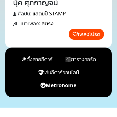
บุ๊ค ศุภกาญจน์
ศิลปิน:
แสตมป์ STAMP
แนวเพลง:
สตริง
เพลงโปรด
ตั้งสายกีตาร์
ตารางคอร์ด
เล่นกีตาร์ออนไลน์
Metronome