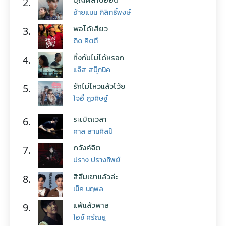
2.
อ้ายแมน ภิสิทธิ์พงษ์
พอได้เสียว
3.
ดิด คิตตี้
ทิ้งกันไม่ได้หรอก
4.
แจ๊ส สปุ๊กนิค
รักไม่ไหวแล้วโว้ย
5.
โจอี้ ภูวศิษฐ์
ระเบิดเวลา
6.
ศาล สานศิลป์
ภวังค์จิต
7.
ปราง ปรางทิพย์
สิลืมเขาแล้วล่ะ
8.
เน็ค นฤพล
แพ้แล้วพาล
9.
ไอซ์ ศรัณยู