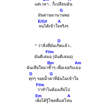
แต่เวลา
.. ก็เปลี่ยนฉัน
G
มันผ่านมานาน
พอ
E/G#
A
จน
ได้เข้าใจจ
ริงๆ
D
* ว่าสิ่งที่มันเกิด
แล้ว..
F#m
มันดีเสมอ
(มันดีเสมอ)
Bm
Am
ฉันเสียใจมาซ้ำ
ๆ เพื่อเจอกับเธอ
D
G
ทุก
ๆ รอยน้ำตา
ที่ฉันไม่เข้าใจ
F#m
ว่า
ทำไมต้องเสียไป
Em
A
เพิ่ง
ได้รู้โชคดีแค่ไหน