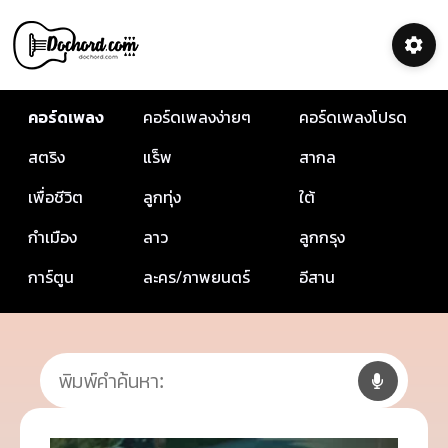
คอร์ดเพลง
คอร์ดเพลงง่ายๆ
คอร์ดเพลงโปรด
สตริง
แร็พ
สากล
เพื่อชีวิต
ลูกทุ่ง
ใต้
กำเมือง
ลาว
ลูกกรุง
การ์ตูน
ละคร/ภาพยนตร์
อีสาน