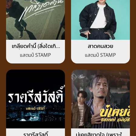
เกลียดคำนี้ (สิ่งใดเกิด
สาดคนสวย
ขึ้นสิ่งนั้นดีเสมอ)
แสตมป์ STAMP
แสตมป์ STAMP
ราตรีสวัสดิ์
บ่เคยสิขาดใจ (เพราะใจ