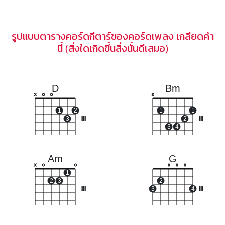
รูปแบบตารางคอร์ดกีตาร์ของคอร์ดเพลง เกลียดคำ
นี้ (สิ่งใดเกิดขึ้นสิ่งนั้นดีเสมอ)
D
Bm
x
o
o
x
1
2
1
1
3
III
2
III
3
4
Am
G
x
o
o
o
o
o
1
2
3
2
III
3
4
III