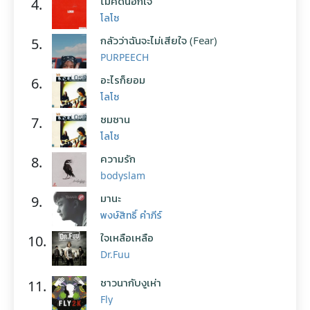
ไม่คิดนอกใจ
4.
โลโซ
กลัวว่าฉันจะไม่เสียใจ (Fear)
5.
PURPEECH
อะไรก็ยอม
6.
โลโซ
ซมซาน
7.
โลโซ
ความรัก
8.
bodyslam
มานะ
9.
พงษ์สิทธิ์ คำภีร์
ใจเหลือเหลือ
10.
Dr.Fuu
ชาวนากับงูเห่า
11.
Fly