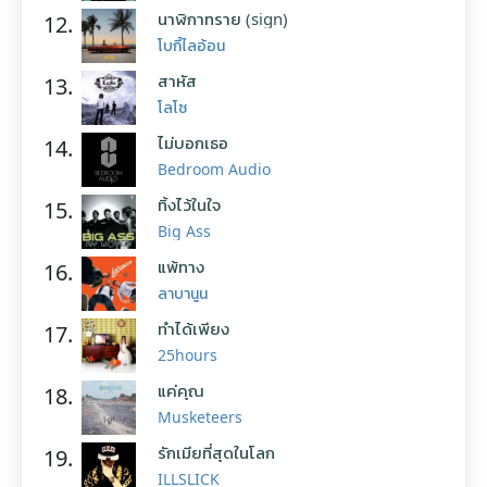
นาฬิกาทราย (sign)
12.
โบกี้ไลอ้อน
สาหัส
13.
โลโซ
ไม่บอกเธอ
14.
Bedroom Audio
ทิ้งไว้ในใจ
15.
Big Ass
แพ้ทาง
16.
ลาบานูน
ทำได้เพียง
17.
25hours
แค่คุณ
18.
Musketeers
รักเมียที่สุดในโลก
19.
ILLSLICK