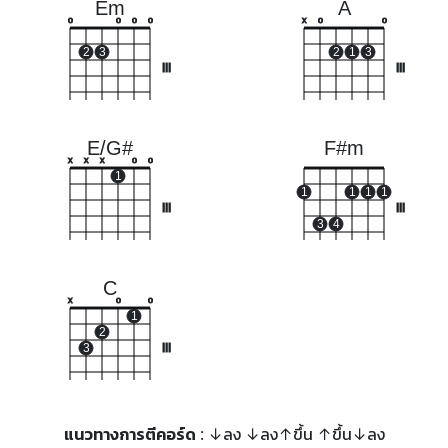
Em
A
o
o
o
o
x
o
o
2
3
2
1
3
III
III
E/G#
F#m
x
x
x
o
o
1
1
1
1
1
III
III
3
4
C
x
o
o
1
2
3
III
แนวทางการตีคอร์ด
: ↓ลง ↓ลง↑ขึ้น ↑ขึ้น↓ลง