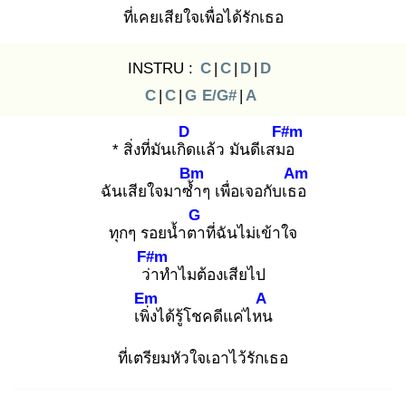
ที่เคยเสียใจเพื่อได้รักเธอ
INSTRU :
C
|
C
|
D
|
D
C
|
C
|
G
E/G#
|
A
D
F#m
* สิ่งที่มันเกิด
แล้ว มันดีเสมอ
Bm
Am
ฉันเสียใจมาซ้ำ
ๆ เพื่อเจอกับเธอ
G
ทุกๆ รอยน้ำตา
ที่ฉันไม่เข้าใจ
F#m
ว่า
ทำไมต้องเสียไป
Em
A
เพิ่ง
ได้รู้โชคดีแค่ไหน
ที่เตรียมหัวใจเอาไว้รักเธอ