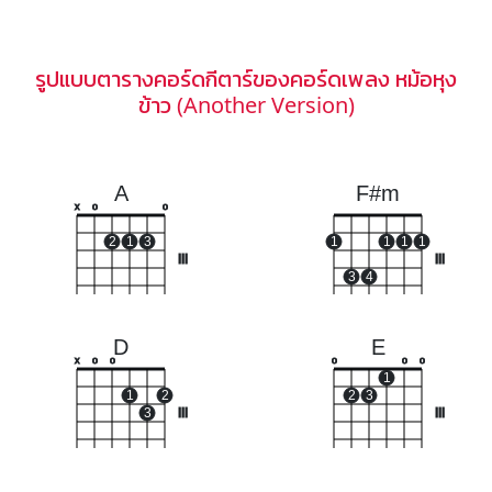
รูปแบบตารางคอร์ดกีตาร์ของคอร์ดเพลง หม้อหุง
ข้าว (Another Version)
A
F#m
x
o
o
2
1
3
1
1
1
1
III
III
3
4
D
E
x
o
o
o
o
o
1
1
2
2
3
3
III
III