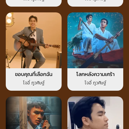
ขอบคุณที่เลือกฉัน
โลกหลังความเศร้า
โจอี้ ภูวศิษฐ์
โจอี้ ภูวศิษฐ์