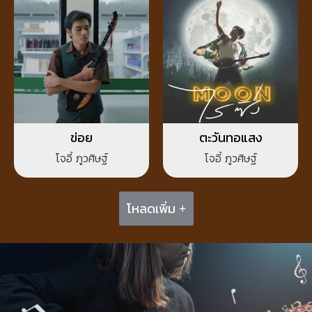
ข่อย
ตะวันทอแสง
โจอี้ ภูวศิษฐ์
โจอี้ ภูวศิษฐ์
โหลดเพิ่ม +