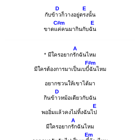
D
E
กับข้าว
ก็วางอยู่ตรง
นั้น
C#m
E
ขาดแค่
คนมากินกับฉัน
A
* มีใครอยากรัก
ฉันไหม
F#m
มีใครต้องการมาเป็นเบบี๋ฉั
นไหม
อยากชวนให้เขาได้มา
D
กินข้าว
หม้อเดียวกับฉัน
E
พออิ่มแล้วคงไม่ทิ้งฉันไป
A
มีใครอยากรัก
ฉันไหม
Em