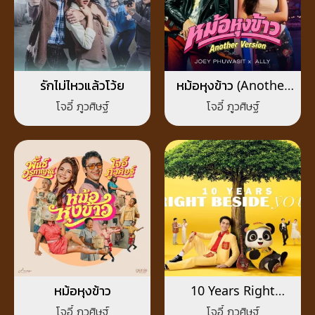
รักไม่ไหวแล้วโว้ย
หม้อหุงข้าว (Another
Version)
โจอี้ ภูวศิษฐ์
โจอี้ ภูวศิษฐ์
หม้อหุงข้าว
10 Years Right
Beside You
โจอี้ ภูวศิษฐ์
โจอี้ ภูวศิษฐ์