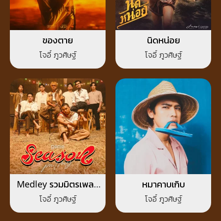
ของตาย
นิดหน่อย
โจอี้ ภูวศิษฐ์
โจอี้ ภูวศิษฐ์
Medley รวมมิตรเพลง
หมาคาบเกิบ
ช้า PALMY
โจอี้ ภูวศิษฐ์
โจอี้ ภูวศิษฐ์