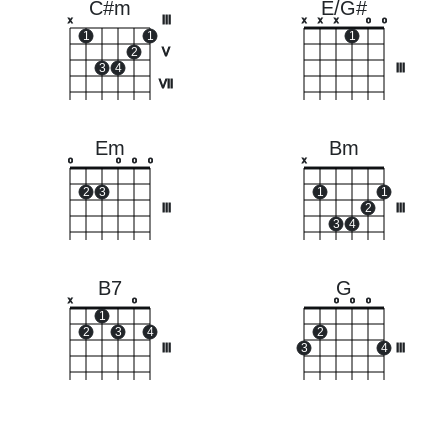
C#m
E/G#
III
x
x
x
x
o
o
1
1
1
2
V
3
4
III
VII
Em
Bm
o
o
o
o
x
2
3
1
1
III
2
III
3
4
B7
G
x
o
o
o
o
1
2
3
4
2
III
3
4
III