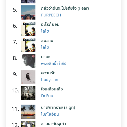
กลัวว่าฉันจะไม่เสียใจ (Fear)
5.
PURPEECH
อะไรก็ยอม
6.
โลโซ
ซมซาน
7.
โลโซ
มานะ
8.
พงษ์สิทธิ์ คำภีร์
ความรัก
9.
bodyslam
ใจเหลือเหลือ
10.
Dr.Fuu
นาฬิกาทราย (sign)
11.
โบกี้ไลอ้อน
ชาวนากับงูเห่า
12.