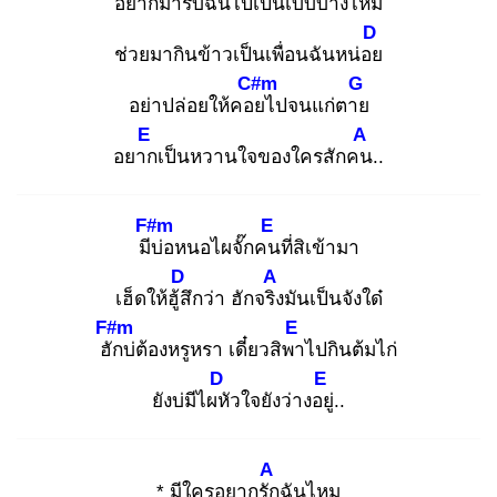
อยากมารับฉันไปเป็นเบบี๋บ้
างไหม
D
ช่วยมากินข้าวเป็นเพื่อนฉันหน่อย
C#m
G
อย่าปล่อยให้คอย
ไปจนแก่ตาย
E
A
อยาก
เป็นหวานใจของใครสักคน
..
F#m
E
มีบ่
อหนอไผจั๊กคน
ที่สิเข้ามา
D
A
เฮ็ดให้ฮู้สึ
กว่า ฮักจริง
มันเป็นจังใด๋
F#m
E
ฮัก
บ่ต้องหรูหรา เดี๋ยวสิพา
ไปกินต้มไก่
D
E
ยังบ่มีไผหั
วใจยังว่างอยู่
..
A
* มีใครอยากรัก
ฉันไหม