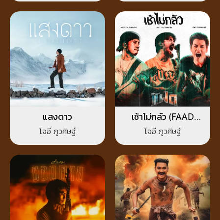
แสงดาว
เช้าไม่กลัว (FAAD
FEST)
โจอี้ ภูวศิษฐ์
โจอี้ ภูวศิษฐ์