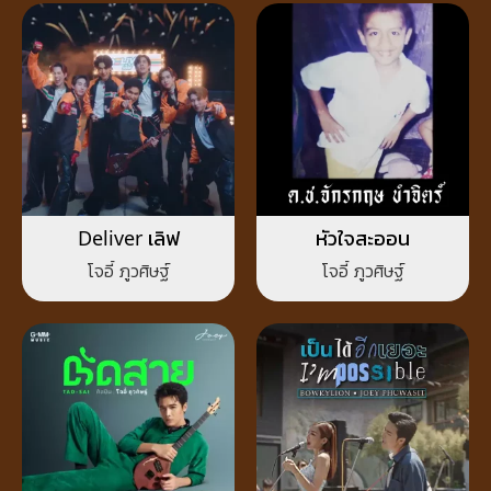
Deliver เลิฟ
หัวใจสะออน
โจอี้ ภูวศิษฐ์
โจอี้ ภูวศิษฐ์