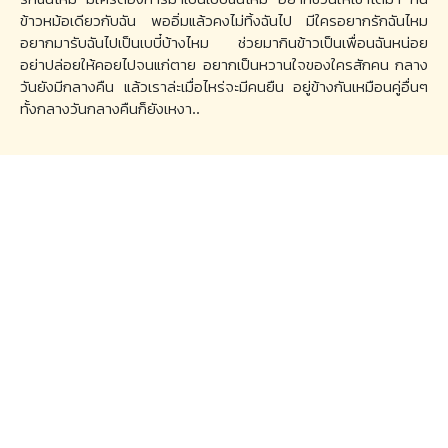
ข้าวหม้อเดียวกับฉัน พออิ่มแล้วคงไม่ทิ้งฉันไป มีใครอยากรักฉันไหม
อยากมารับฉันไปเป็นเบบี๋บ้างไหม ช่วยมากินข้าวเป็นเพื่อนฉันหน่อย
อย่าปล่อยให้คอยไปจนแก่ตาย อยากเป็นหวานใจของใครสักคน กลาง
วันยังมีกลางคืน แล้วเราล่ะเมื่อไหร่จะมีคนยืน อยู่ข้างกันเหมือนคู่อื่นๆ
ทั้งกลางวันกลางคืนก็ยังเหงา..