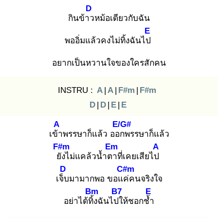
D
กินข้าว
หม้อเดียวกับฉัน
E
พออิ่มแล้วคงไม่ทิ้งฉันไป
อยากเป็นหวานใจของใครสักคน
INSTRU :
A
|
A
|
F#m
|
F#m
D
|
D
|
E
|
E
A
E/G#
เข้า
พรรษาก็แล้ว ออก
พรรษาก็แล้ว
F#m
Em
A
ยัง
ไม่แคล้วน้ำตา
ที่เคยเสียไป
D
C#m
เจ็บ
มามากพอ ขอแค่
คนจริงใจ
Bm
B7
E
อย่าได้ทิ้ง
ฉันไปใ
ห้ชอกช้ำ