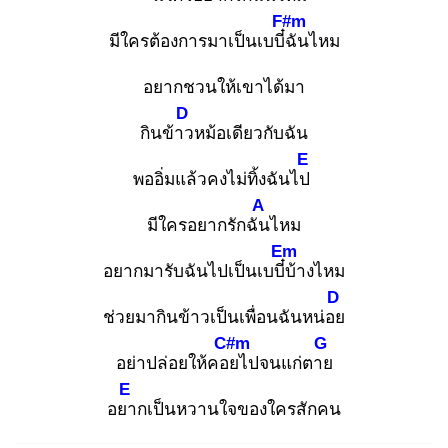
F#m
มีใครต้องการมาเป็นเบบี๋ฉั
นไหม
อยากชวนให้เขาได้มา
D
กินข้าว
หม้อเดียวกับฉัน
E
พออิ่มแล้วคงไม่ทิ้งฉันไป
A
มีใครอยากรักฉัน
ไหม
Em
อยากมารับฉันไปเป็นเบบี๋บ้
างไหม
D
ช่วยมากินข้าวเป็นเพื่อนฉันหน่อย
C#m
G
อย่าปล่อยให้คอย
ไปจนแก่ตาย
E
อยา
กเป็นหวานใจของใครสักคน