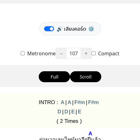
🔊 เสียงคอร์ด
⚙️
Metronome
−
107
+
Compact
Full
Scroll
INTRO :
A
|
A
|
F#m
|
F#m
D
|
D
|
E
|
E
( 2 Times )
A
ผ่านวาเลนไทน์มาอีกปีแ
ล้ว