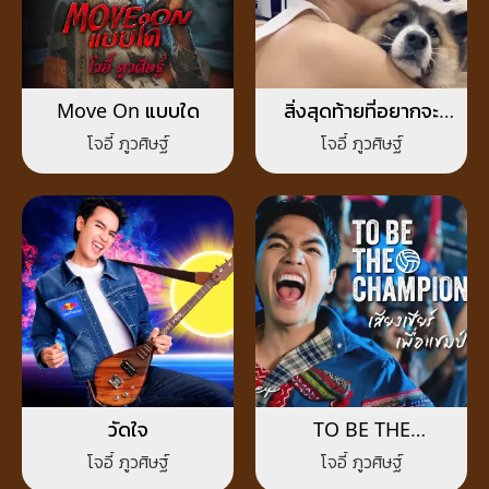
Move On แบบใด
สิ่งสุดท้ายที่อยากจะ
บอก
โจอี้ ภูวศิษฐ์
โจอี้ ภูวศิษฐ์
วัดใจ
TO BE THE
CHAMPION
โจอี้ ภูวศิษฐ์
โจอี้ ภูวศิษฐ์