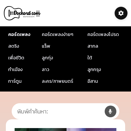
คอร์ดเพลง
คอร์ดเพลงง่ายๆ
คอร์ดเพลงโปรด
สตริง
แร็พ
สากล
เพื่อชีวิต
ลูกทุ่ง
ใต้
กำเมือง
ลาว
ลูกกรุง
การ์ตูน
ละคร/ภาพยนตร์
อีสาน