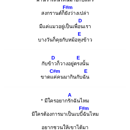
F#m
สงกรานต์ก็ยัง
ว่างเปล่า
D
มีแค่แมวอยู่เป็นเพื่อน
เรา
E
บางวันก็คุยกับหม้อหุง
ข้าว
D
E
กับข้าว
ก็วางอยู่ตรง
นั้น
C#m
E
ขาดแค่
คนมากินกับฉัน
A
* มีใครอยากรัก
ฉันไหม
F#m
มีใครต้องการมาเป็นเบบี๋ฉั
นไหม
อยากชวนให้เขาได้มา