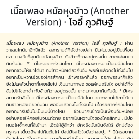
เนื้อเพลง หม้อหุงข้าว (Another
Version) ·
โจอี้ ภูวศิษฐ์
เนื้อเพลง หม้อหุงข้าว (Another Version) โจอี้ ภูวศิษฐ์ :
ผ่าน
วาเลนไทน์มาอีกปีแล้ว สงกรานต์ก็ยังว่างเปล่า มีแค่แมวอยู่เป็นเพื่อน
เรา บางวันก็คุยกับหม้อหุงข้าว กับข้าวก็วางอยู่ตรงนั้น ขาดแค่คนมา
กินกับฉัน * มีใครอยากรักฉันไหม มีใครต้องการมาเป็นเบบี๋ฉันไหม
อยากชวนให้เขาได้มา กินข้าวหม้อเดียวกับฉัน พออิ่มแล้วคงไม่ทิ้งฉันไป
อยากเป็นหวานใจของใครสักคน เข้าพรรษาก็แล้ว ออกพรรษาก็แล้ว
ยังไม่แคล้วน้ำตาที่เคยเสียไป เจ็บมามากพอ ขอแค่คนจริงใจ อย่าได้ทิ้ง
ฉันไปให้ชอกช้ำ กับข้าวก็วางอยู่ตรงนั้น ขาดแค่คนมากินกับฉัน * มีใคร
อยากรักฉันไหม มีใครต้องการมาเป็นเบบี๋ฉันไหม อยากชวนให้เขาได้มา
กินข้าวหม้อเดียวกับฉัน พออิ่มแล้วคงไม่ทิ้งฉันไป มีใครอยากรักฉันไหม
อยากมารับฉันไปเป็นเบบี๋บ้างไหม ช่วยมากินข้าวเป็นเพื่อนฉันหน่อย
อย่าปล่อยให้คอยไปจนแก่ตาย อยากเป็นหวานใจของใครสักคน.. มีบ่อ
หนอไผจั๊กคนที่สิเข้ามา เฮ็ดให้ฮู้สึกว่า ฮักจริงมันเป็นจังใด๋ ฮักบ่ต้อง
หรูหรา เดี๋ยวสิพาไปกินต้มไก่ ยังบ่มีไผหัวใจยังว่างอยู่.. * มีใครอยาก
รักฉันไหม มีใครต้องการมาเป็นเบบี๋ฉันไหม อยากชวนให้เขาได้มา กิน