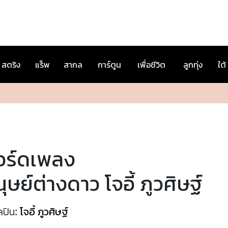
สตริง
แร็พ
สากล
การ์ตูน
เพื่อชีวิต
ลูกทุ่ง
ใต้
อร์ดเพลง
ุษย์ต่างดาว โจอี้ ภูวศิษฐ์
ลปิน:
โจอี้ ภูวศิษฐ์