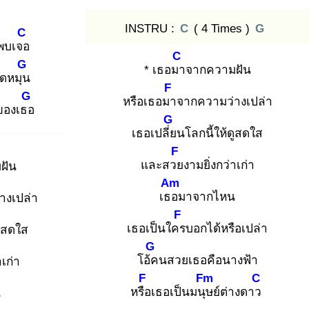
INSTRU :
C
( 4 Times )
G
C
พบเจอ
C
G
* เธอมา
จากความฝัน
ุดหมุน
F
G
หรือเธอมา
จากความว่างเปล่า
ของเธอ
G
เธอเปลี่ย
นโลกนี้ให้ดูสดใส
F
และสวย
งามยิ่งกว่าเก่า
ฝัน
Am
เธอ
มาจากไหน
างเปล่า
F
เธอเป็นใคร
บอกได้หรือเปล่า
ดูสดใส
G
โอ้ค
นสวยเธอคือนางฟ้า
าเก่า
F
Fm
C
หรือ
เธอเป็นมนุษ
ย์ต่างดาว
น