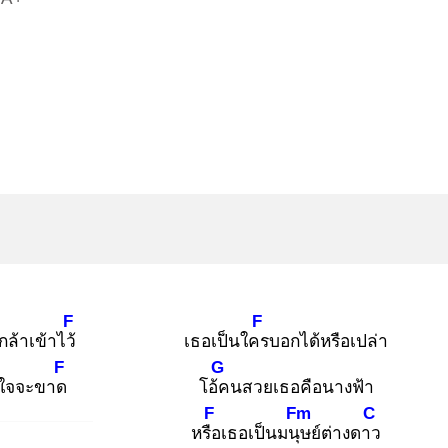
F
F
กล้าเข้าไว้
เธอเป็นใคร
บอกได้หรือเปล่า
F
G
นใจจะขาด
โอ้ค
นสวยเธอคือนางฟ้า
F
Fm
C
หรือ
เธอเป็นมนุษ
ย์ต่างดาว