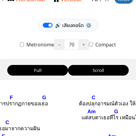
A
🔊 เสียงคอร์ด
⚙️
Metronome
−
70
+
Compact
Full
Scroll
F
G
C
การปรา
กฏกายของเธอ
ต้องปลุก
อารมณ์ตัวเอง ให้
Am
G
แต่สบ
ตาเธอทีไร
เหมือ
C
เธอมา
จากความฝัน