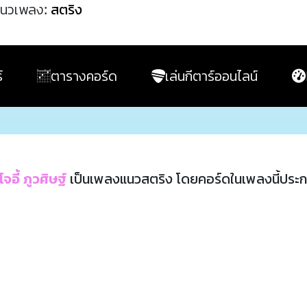
นวเพลง:
สตริง
์
ตารางคอร์ด
เล่นกีตาร์ออนไลน์
โจอี้ ภูวศิษฐ์
เป็นเพลงแนวสตริง โดยคอร์ดในเพลงนี้ประ