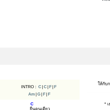
ให้กับ
INTRO :
C
|
C
|
F
|
F
Am
|
G
|
F
|
F
C
* 
ยืน
คนเดียว