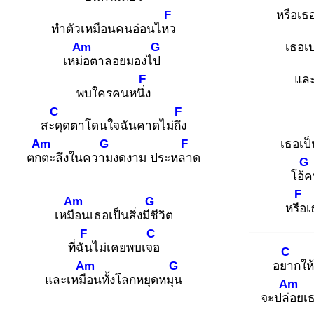
F
หรือเธ
ทำตัวเหมือนคนอ่อนไหว
Am
G
เธอเป
เหม่อ
ตาลอยมองไป
F
แล
พบใครคนหนึ่ง
C
F
สะดุ
ดตาโดนใจฉันคาดไม่ถึง
Am
G
F
เธอเป
ตกต
ะลึงในความ
งดงาม ประหลา
ด
G
โอ้ค
F
Am
G
หรือ
เ
เหมือ
นเธอเป็นสิ่งมีชี
วิต
F
C
ที่ฉัน
ไม่เคยพบเจอ
C
Am
G
อยา
กให
และเหมือ
นทั้งโลกหยุดหมุน
Am
จะปล่อ
ยเ