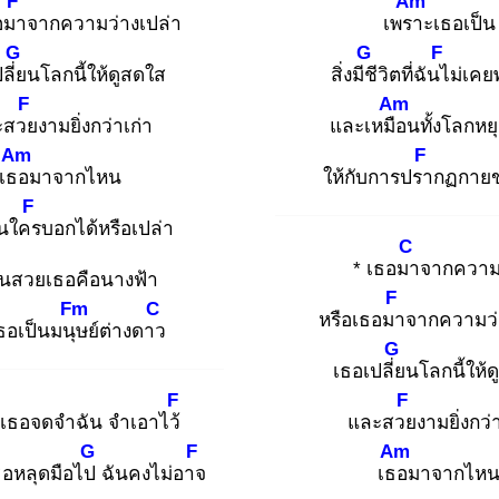
F
Am
อมา
จากความว่างเปล่า
เพรา
ะเธอเป็น
G
G
F
ลี่ย
นโลกนี้ให้ดูสดใส
สิ่งมีชี
วิตที่ฉันไ
ม่เคย
F
Am
ะสวย
งามยิ่งกว่าเก่า
และเหมือ
นทั้งโลกหย
Am
F
เธอ
มาจากไหน
ให้กับการปรา
กฏกาย
F
็นใคร
บอกได้หรือเปล่า
C
* เธอมา
จากความ
นสวยเธอคือนางฟ้า
F
Fm
C
หรือเธอมา
จากความว่
ธอเป็นมนุษ
ย์ต่างดาว
G
เธอเปลี่ย
นโลกนี้ให้
F
F
้เธอจดจำฉัน จำเอาไว้
และสวย
งามยิ่งกว่
G
F
Am
ธอหลุดมือไป
ฉันคงไม่อาจ
เธอ
มาจากไห