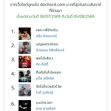
จากเว็บไซต์ดูคอร์ด dochord.com มากที่สุดในช่วงสัปดาห์
ที่ผ่านมา
ตั้งแต่ช่วงวันที่ 30/07/2569 ถึงวันที่ 05/08/2569
เพราะพี่รักจริง
1.
หนึ่ง บีเคแบนด์
บุญผลาบ่ฮอด
2.
อ้ายแมน ภิสิทธิ์พงษ์
พอได้เสียว
3.
ดิด คิตตี้
ทิ้งกันไม่ได้หรอก
4.
แจ๊ส สปุ๊กนิค
รักไม่ไหวแล้วโว้ย
5.
โจอี้ ภูวศิษฐ์
ระเบิดเวลา
6.
ศาล สานศิลป์