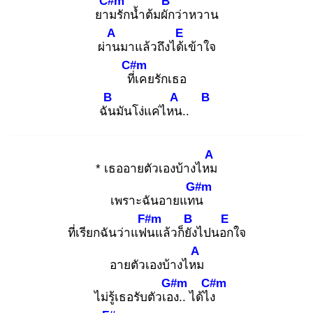
C#m
B
ยาม
รักน้ำต้มผัก
ว่าหวาน
A
E
ผ่าน
มาแล้วถึงได้เ
ข้าใจ
C#m
ที่เ
คยรักเธอ
B
A
B
ฉัน
มันโง่แค่ไหน
..
A
* เธออายตัวเองบ้างไหม
G#m
เพราะฉันอายแทน
F#m
B
E
ที่เรียกฉันว่าแฟน
แล้วก็ยัง
ไปนอก
ใจ
A
อายตัวเองบ้างไหม
G#m
C#m
ไม่รู้เธอรับตัวเอง
.. ได้ไง