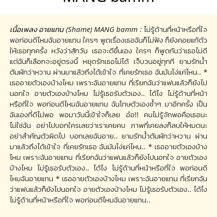
เนื้อเพลง อายแทน (Shame) MANG bamm :
ไม่รู้ด้านที่หน้าหรือที่ใจ
พอก่อนดีไหมฉันอายแทน ใครๆ พูดเรื่องเธอฉันก็ไม่ฟัง ก็ยังคอยแก้ตัว
ให้เธอทุกครั้ง หวังว่าสักวัน เธอจะดีขึ้นเอง ใครๆ ก็พูดกันว่าเธอไม่ดี
แต่ฉันก็เลือกจะอยู่ตรงนี้ หยุดรักเธอไม่ได้ เจ็บวนอยู่ทุกที ยามรักน้ำ
ต้มผักว่าหวาน ผ่านมาแล้วถึงได้เข้าใจ ที่เคยรักเธอ ฉันมันโง่แค่ไหน.. *
เธออายตัวเองบ้างไหม เพราะฉันอายแทน ที่เรียกฉันว่าแฟนแล้วก็ยังไป
นอกใจ อายตัวเองบ้างไหม ไม่รู้เธอรับตัวเอง.. ได้ไง ไม่รู้ด้านที่หน้า
หรือที่ใจ พอก่อนดีไหมฉันอายแทน ฉันโทษตัวเองซ้ำๆ มาอีกครั้ง เป็น
ฉันเองที่ดีไม่พอ พอมาวันนี้เข้าใจก็เลย อ๋อ!! คนไม่รู้จักพอคือเธอนะ
ไม่ใช่ฉัน อย่าไปบอกใครเลยว่าเราเคยคบ ภาพที่เคยลงก็ลบให้หมดนะ
อย่าสำคัญตัวผิดไป บอกเลยฉันอาย.. ยามรักน้ำต้มผักว่าหวาน ผ่าน
มาแล้วถึงได้เข้าใจ ที่เคยรักเธอ ฉันมันโง่แค่ไหน.. * เธออายตัวเองบ้าง
ไหม เพราะฉันอายแทน ที่เรียกฉันว่าแฟนแล้วก็ยังไปนอกใจ อายตัวเอง
บ้างไหม ไม่รู้เธอรับตัวเอง.. ได้ไง ไม่รู้ด้านที่หน้าหรือที่ใจ พอก่อนดี
ไหมฉันอายแทน * เธออายตัวเองบ้างไหม เพราะฉันอายแทน ที่เรียกฉัน
ว่าแฟนแล้วก็ยังไปนอกใจ อายตัวเองบ้างไหม ไม่รู้เธอรับตัวเอง.. ได้ไง
ไม่รู้ด้านที่หน้าหรือที่ใจ พอก่อนดีไหมฉันอายแทน..