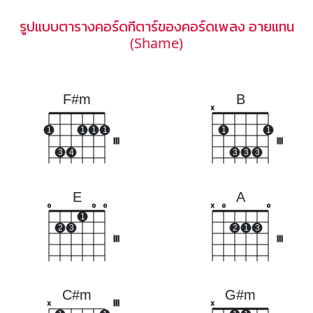
รูปแบบตารางคอร์ดกีตาร์ของคอร์ดเพลง อายแทน
(Shame)
F#m
B
x
1
1
1
1
1
1
III
III
3
4
3
3
3
E
A
o
o
o
x
o
o
1
2
3
2
1
3
III
III
C#m
G#m
III
x
x