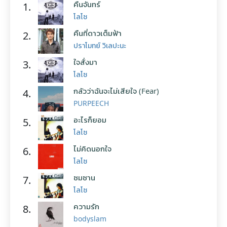
คืนจันทร์
1.
โลโซ
คืนที่ดาวเต็มฟ้า
2.
ปราโมทย์ วิเลปะนะ
ใจสั่งมา
3.
โลโซ
กลัวว่าฉันจะไม่เสียใจ (Fear)
4.
PURPEECH
อะไรก็ยอม
5.
โลโซ
ไม่คิดนอกใจ
6.
โลโซ
ซมซาน
7.
โลโซ
ความรัก
8.
bodyslam