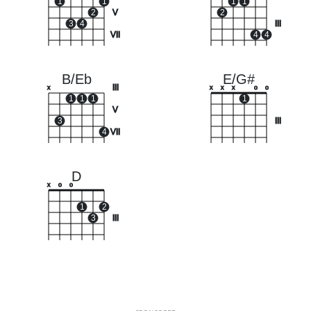
1
1
1
1
2
V
2
3
4
III
VII
4
4
B/Eb
E/G#
III
x
x
x
x
o
o
1
1
1
1
V
3
III
4
VII
D
x
o
o
1
2
3
III