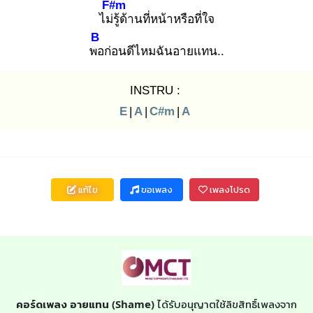
F#m
ไม่รู้
ด้านที่หน้าหรือที่ใจ
B
พอ
ก่อนดีไหมฉันอายแทน..
INSTRU :
E
|
A
|
C#m
|
A
แก้ไข
ขอเพลง
เพลงโปรด
คอร์ดเพลง อายแทน (Shame)
ได้รับอนุญาตใช้ลิขสิทธิ์เพลงจาก