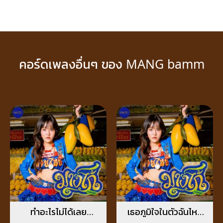
คอร์ดเพลงอื่นๆ ของ MANG bamm
ทำอะไรไม่ได้เลย
เธอภูมิใจในตัวฉันไหม
(Helpless)
(I’m so proud)