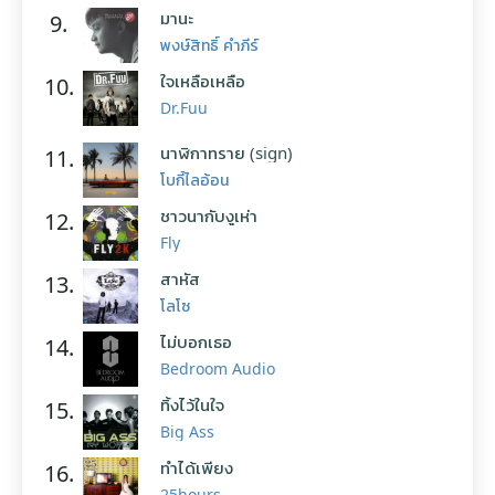
มานะ
9.
พงษ์สิทธิ์ คำภีร์
ใจเหลือเหลือ
10.
Dr.Fuu
นาฬิกาทราย (sign)
11.
โบกี้ไลอ้อน
ชาวนากับงูเห่า
12.
Fly
สาหัส
13.
โลโซ
ไม่บอกเธอ
14.
Bedroom Audio
ทิ้งไว้ในใจ
15.
Big Ass
ทำได้เพียง
16.
25hours