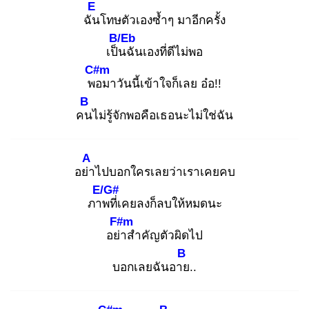
E
ฉัน
โทษตัวเองซ้ำๆ มาอีกครั้ง
B/Eb
เป็น
ฉันเองที่ดีไม่พอ
C#m
พอ
มาวันนี้เข้าใจก็เลย อ๋อ!!
B
คน
ไม่รู้จักพอคือเธอนะไม่ใช่ฉัน
A
อย่า
ไปบอกใครเลยว่าเราเคยคบ
E/G#
ภาพ
ที่เคยลงก็ลบให้หมดนะ
F#m
อย่า
สำคัญตัวผิดไป
B
บอกเลยฉันอาย
..