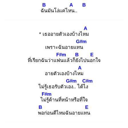
B
A
B
ฉัน
มันโง่แค่ไหน
..
A
* เธออายตัวเองบ้างไหม
G#m
เพราะฉันอายแทน
F#m
B
E
ที่เรียกฉันว่าแฟน
แล้วก็ยัง
ไปนอก
ใจ
A
อายตัวเองบ้างไหม
G#m
C#m
ไม่รู้เธอรับตัวเอง
.. ได้ไง
F#m
ไม่รู้
ด้านที่หน้าหรือที่ใจ
B
E
พอ
ก่อนดีไหมฉันอายแทน