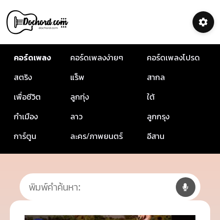
คอร์ดเพลง
คอร์ดเพลงง่ายๆ
คอร์ดเพลงโปรด
สตริง
แร็พ
สากล
เพื่อชีวิต
ลูกทุ่ง
ใต้
กำเมือง
ลาว
ลูกกรุง
การ์ตูน
ละคร/ภาพยนตร์
อีสาน