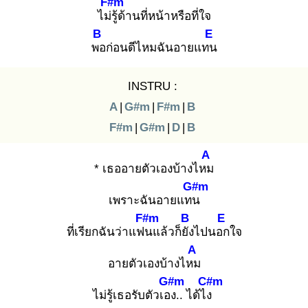
F#m
ไม่รู้
ด้านที่หน้าหรือที่ใจ
B
E
พอ
ก่อนดีไหมฉันอายแทน
INSTRU :
A
|
G#m
|
F#m
|
B
F#m
|
G#m
|
D
|
B
A
* เธออายตัวเองบ้างไหม
G#m
เพราะฉันอายแทน
F#m
B
E
ที่เรียกฉันว่าแฟน
แล้วก็ยัง
ไปนอก
ใจ
A
อายตัวเองบ้างไหม
G#m
C#m
ไม่รู้เธอรับตัวเอง
.. ได้ไง