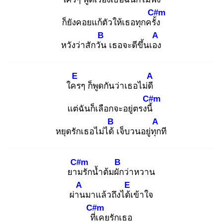
C#m
ก็ยังคอยแก้ตัวให้เธอทุกครั้ง
B
A
หวังว่าสักวัน
เธอจะดีขึ้นเอง
E
A
ใคร
ๆ ก็พูดกันว่าเธอไม่ดี
C#m
แต่ฉันก็เลือกจะอยู่ตรงนี้
B
A
หยุดรักเธอไม่ได้
เจ็บวนอยู่ทุก
ที
C#m
B
ยาม
รักน้ำต้มผัก
ว่าหวาน
A
E
ผ่าน
มาแล้วถึงได้เ
ข้าใจ
C#m
ที่เ
คยรักเธอ