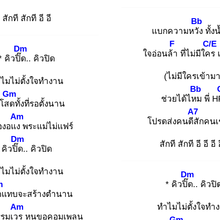
สักที สักที อี อี
Bb
แบกความหวัง
ทั้ง
F
C/E
Dm
ใจอ่อนล้า
ที่ไม่มีใคร
เ
* คิวปิ๊ด
.. คิวปิด
(ไม่มีใครเข้ามา
ไมไม่ตั้งใจทำงาน
Bb
Gm
ช่วยได้ไหม
พี่ 
ูโสด
ทั้งที่รอตั้งนาน
A7
Am
โปรดส่งคนดีสั
กคนเ
องอแง
พระแม่ไม่แฟร์
Dm
สักที สักที อี อี อี อ
คิวปิ๊ด
.. คิวปิด
ไมไม่ตั้งใจทำงาน
Dm
m
* คิวปิ๊ด
.. คิวปิ
ด
แทบจะสร้างตำนาน
Am
ทำไมไม่ตั้งใจทำ
รรมเวร
หนูขอคอมเพลน
Gm