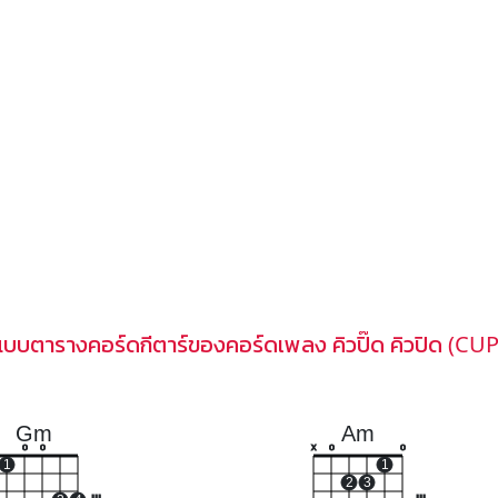
แบบตารางคอร์ดกีตาร์ของคอร์ดเพลง คิวปิ๊ด คิวปิด (CU
Gm
Am
o
o
x
o
o
1
1
2
3