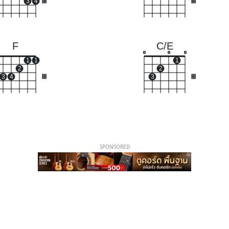
3
4
III
III
F
C/E
o
o
o
1
1
1
2
2
3
4
III
3
III
SPONSORED