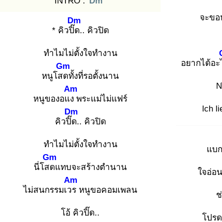
INTRO :
Dm
จะขอ
Dm
* คิวปิ๊ด
.. คิวปิด
ทำไมไม่ตั้งใจทำงาน
อยากได้อะ
Gm
หนูโสด
ทั้งที่รอตั้งนาน
N
Am
หนูของอแง
พระแม่ไม่แฟร์
lch l
Dm
คิวปิ๊ด
.. คิวปิด
ทำไมไม่ตั้งใจทำงาน
แบก
Gm
นี่โสด
แทบจะสร้างตำนาน
ใจอ่อน
Am
ไม่สนกรรมเวร
หนูขอคอมเพลน
ช
โอ้ คิวปิ๊ด..
โปรด