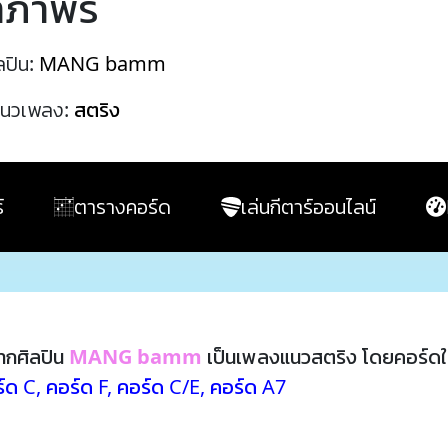
าภาพร
ลปิน:
MANG bamm
นวเพลง:
สตริง
์
ตารางคอร์ด
เล่นกีตาร์ออนไลน์
ากศิลปิน
MANG bamm
เป็นเพลงแนวสตริง โดยคอร์ดใ
์ด C
,
คอร์ด F
,
คอร์ด C/E
,
คอร์ด A7