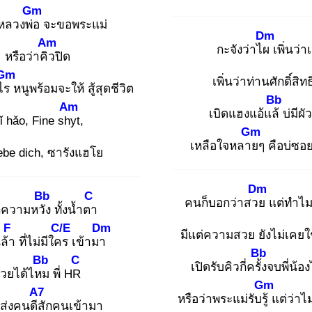
Gm
หลวงพ่อ
จะขอพระแม่
Dm
Am
กะจังว่าไผ
เพิ่นว่
หรือว่าคิว
ปิด
Gm
เพิ่นว่าท่านศักดิ์สิทธ
ไร
หนูพร้อมจะให้ สู้สุดชีวิต
Bb
Am
เบิดแฮงแอ้แล้
บ่มีผ
ǐ hǎo, Fine shy
t,
Gm
เหลือใจหลาย
ๆ คือบ่ซอ
iebe dich, ซารังแฮโย
Dm
Bb
C
คนก็บอกว่าสวย
แต่ทำไม
ความหวัง
ทั้งน้ำตา
F
C/E
Dm
มีแต่ความสวย ยังไม่เคยใ
ล้า
ที่ไม่มีใคร
เข้ามา
Bb
Bb
C
เปิดรับคิวกี่ครั้ง
จบพี่น้อง
่วยได้ไหม
พี่ HR
Gm
A7
หรือว่าพระแม่รับรู้
แต่ว่าไม
ส่งคนดีสั
กคนเข้ามา