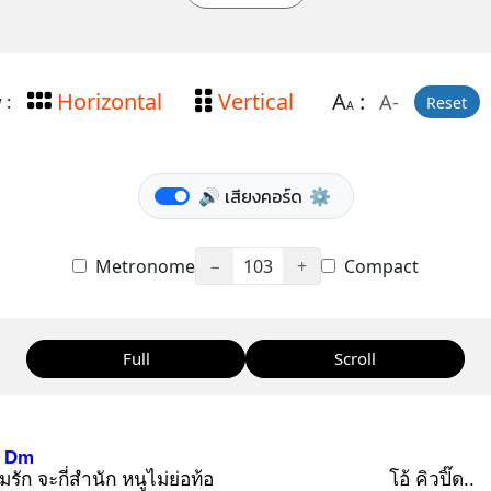
Horizontal
Vertical
A
:
A-
 :
Reset
A
🔊 เสียงคอร์ด
⚙️
Metronome
−
103
+
Compact
Full
Scroll
Dm
มรัก
จะกี่สำนัก หนูไม่ย่อท้อ
โอ้ คิวปิ๊ด..