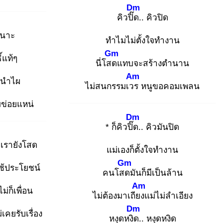
Dm
คิวปิ๊ด
.. คิวปิด
าเนาะ
ทำไมไม่ตั้งใจทำงาน
Gm
ิ์แท้ๆ
นี่โสด
แทบจะสร้างตำนาน
Am
ัวนำไผ
ไม่สนกรรมเวร
หนูขอคอมเพลน
ยข่อยแหน่
Dm
* ก็คิวปิ๊ด
.. คิวมันปิด
เรายังโสด
แม่เองก็ตั้งใจทำงาน
Gm
ช้ประโยชน์
คนโสด
มันก็มีเป็นล้าน
Am
ไม่ก็เพื่อน
ไม่ต้องมาเถียง
แม่ไม่ลำเอียง
Dm
่เคยรับเรื่อง
หงุดหงิด
.. หงุดหงิด