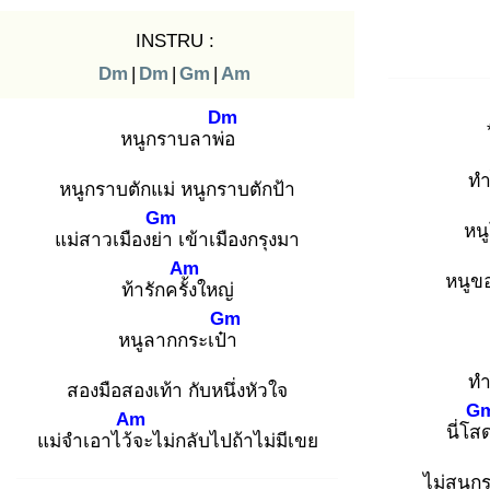
INSTRU :
Dm
|
Dm
|
Gm
|
Am
Dm
หนูกราบลาพ่อ
ทำ
หนูกราบตักแม่ หนูกราบตักป้า
Gm
หน
แม่สาวเมืองย่า
เข้าเมืองกรุงมา
Am
หนูข
ท้ารักครั้ง
ใหญ่
Gm
หนูลากกระเป๋า
ทำ
สองมือสองเท้า กับหนึ่งหัวใจ
G
Am
นี่โส
แม่จำเอาไว้จ
ะไม่กลับไปถ้าไม่มีเขย
ไม่สนก