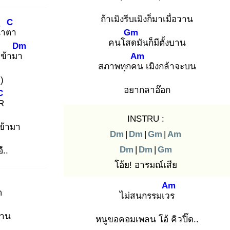
ถ้าเมิงรีบเมิงก็มาเมื่อวาน
C
น้ำตา
Gm
คนโสด
มันก็มีตั้งบาน
Dm
ข้ามา
Am
สภาพทุกคน
เมิงกล้าจะบน
)
อยากลาอ๊อก
C
HR
INSTRU :
ข้ามา
Dm
|
Dm
|
Gm
|
Am
Dm
|
Dm
|
Gm
ี..
โอ้ย! อารมณ์เสีย
Am
ด
ไม่สนกรรมเวร
งาน
หนูขอคอมเพลน โอ้ คิวปิ๊ด..