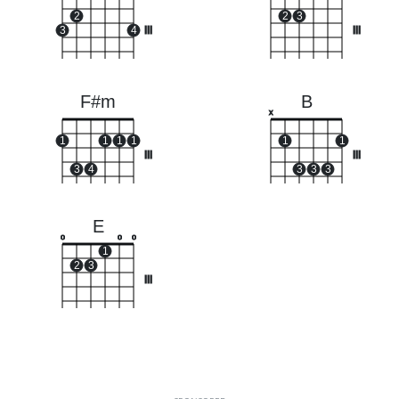
2
2
3
3
4
III
III
F#m
B
x
1
1
1
1
1
1
III
III
3
4
3
3
3
E
o
o
o
1
2
3
III