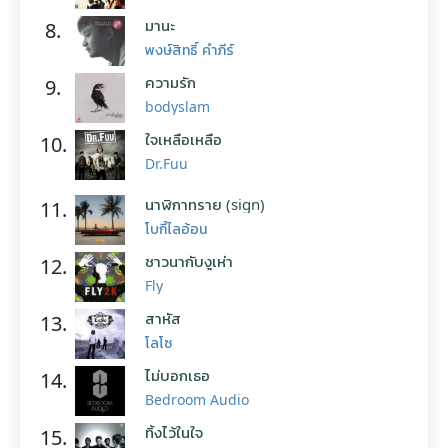
มานะ
8.
พงษ์สิทธิ์ คำภีร์
ความรัก
9.
bodyslam
ใจเหลือเหลือ
10.
Dr.Fuu
นาฬิกาทราย (sign)
11.
โบกี้ไลอ้อน
ชาวนากับงูเห่า
12.
Fly
สาหัส
13.
โลโซ
ไม่บอกเธอ
14.
Bedroom Audio
ทิ้งไว้ในใจ
15.