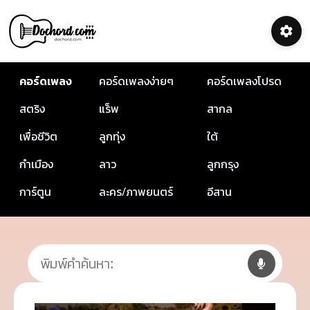
คอร์ดเพลง
คอร์ดเพลงง่ายๆ
คอร์ดเพลงโปรด
สตริง
แร็พ
สากล
เพื่อชีวิต
ลูกทุ่ง
ใต้
กำเมือง
ลาว
ลูกกรุง
การ์ตูน
ละคร/ภาพยนตร์
อีสาน