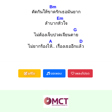
Bm
ตัดกันให้ขาด
รักเธอมันยาก
Em
ลำบากหัว
ใจ
G
ไม่ต้องเจ็บปวดเจียนตาย
A
D
ไม่ยากร้องไห้.
. เรื่องเธออีกแล้ว
แก้ไข
ขอเพลง
เพลงโปรด