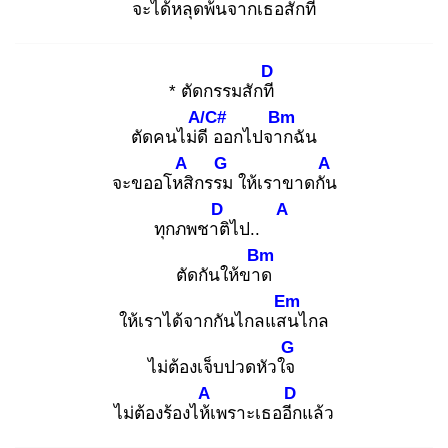
จะได้หลุดพ้น
จากเธอสัก
ที
D
* ตัดกรรมสักที
A/C#
Bm
ตัดคนไม่ดี
ออกไปจาก
ฉัน
A
G
A
จะขออโหสิ
กรรม
ให้เราขาดกัน
D
A
ทุกภพชาติ
ไป..
Bm
ตัดกันให้ขาด
Em
ให้เราได้จากกันไกลแสน
ไกล
G
ไม่ต้องเจ็บปวดหัวใจ
A
D
ไม่ต้องร้องไห้เ
พราะเธออีก
แล้ว