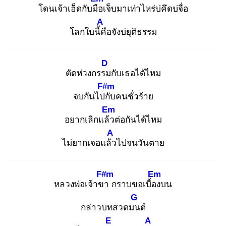
โดนเจ้าเฮ็ดกับมือ
เจ็บมาเท่าไหร่บ่คึดบ่จื่อ
A
โลกใบนี้คื
อจังบ่ยุติธรรม
D
ตัดห่วงกรรม
กับเธอได้ไหม
F#m
จบกันไปกั
บคนชั่วร้าย
Em
อยากเลิกแล้ว
ต่อกันได้ไหม
A
ไม่ยากเจอแล้ว
ไปจนวันตาย
F#m
Em
หลวงพ่อเจ้าขา
กราบขอเบื้อง
บน
G
กล่าวบทสวดมน
ต์
E
A