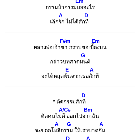
Em
กรรมบ้ากรรมบอ
อะไร
A
D
เลิกรัก
ไม่ได้สักที
F#m
Em
หลวงพ่อเจ้าขา
กราบขอเบื้อง
บน
G
กล่าวบทสวดมน
ต์
E
A
จะได้หลุดพ้น
จากเธอสัก
ที
D
* ตัดกรรมสักที
A/C#
Bm
ตัดคนไม่ดี
ออกไปจาก
ฉัน
A
G
A
จะขออโหสิ
กรรม
ให้เราขาดกัน
D
A