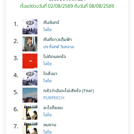
ตั้งแต่ช่วงวันที่ 02/08/2569 ถึงวันที่ 08/08/2569
คืนจันทร์
1.
โลโซ
คืนที่ดาวเต็มฟ้า
2.
ปราโมทย์ วิเลปะนะ
ไม่คิดนอกใจ
3.
โลโซ
ใจสั่งมา
4.
โลโซ
กลัวว่าฉันจะไม่เสียใจ (Fear)
5.
PURPEECH
อะไรก็ยอม
6.
โลโซ
ซมซาน
7.
โลโซ