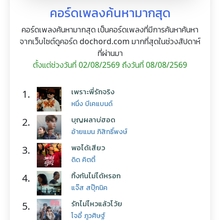
คอร์ดเพลงค้นหามากสุด
คอร์ดเพลงค้นหามากสุด เป็นคอร์ดเพลงที่มีการค้นหาค้นหา
จากเว็บไซต์ดูคอร์ด dochord.com มากที่สุดในช่วงสัปดาห์
ที่ผ่านมา
ตั้งแต่ช่วงวันที่ 02/08/2569 ถึงวันที่ 08/08/2569
เพราะพี่รักจริง
1.
หนึ่ง บีเคแบนด์
บุญผลาบ่ฮอด
2.
อ้ายแมน ภิสิทธิ์พงษ์
พอได้เสียว
3.
ดิด คิตตี้
ทิ้งกันไม่ได้หรอก
4.
แจ๊ส สปุ๊กนิค
รักไม่ไหวแล้วโว้ย
5.
โจอี้ ภูวศิษฐ์