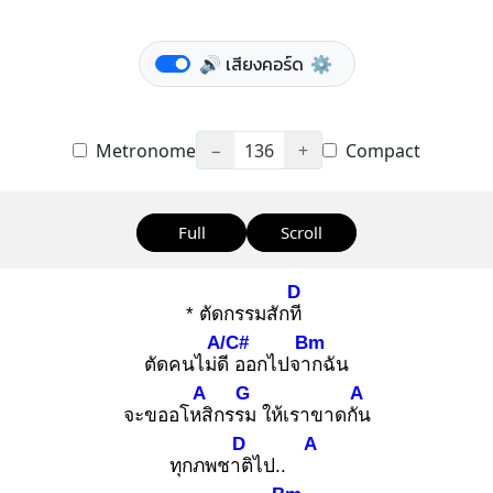
🔊 เสียงคอร์ด
⚙️
Metronome
−
136
+
Compact
Full
Scroll
D
* ตัดกรรมสักที
A/C#
Bm
ตัดคนไม่ดี
ออกไปจาก
ฉัน
A
G
A
จะขออโหสิ
กรรม
ให้เราขาดกัน
D
A
ทุกภพชาติ
ไป..