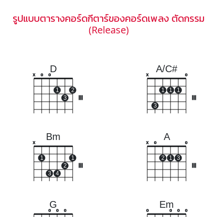
รูปแบบตารางคอร์ดกีตาร์ของคอร์ดเพลง ตัดกรรม
(Release)
D
A/C#
x
o
o
x
o
1
2
1
1
1
3
III
III
3
Bm
A
x
x
o
o
1
1
2
1
3
2
III
III
3
4
G
Em
o
o
o
o
o
o
o