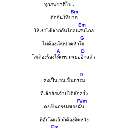
ทุกภพชาติ
ไป..
Bm
ตัดกันให้ขาด
Em
ให้เราได้จากกันไกลแสน
ไกล
G
ไม่ต้องเจ็บปวดหัวใจ
A
D
ไม่ต้องร้องไห้เ
พราะเธออีก
แล้ว
D
คงเป็นเวนเป็นกรรม
ที่เลิกฮักเจ้าบ่ได้สักครั้ง
F#m
คงเป็นกรรมของฉัน
ที่ฮักไผแล้วก็ต้องผิดหวัง
Em