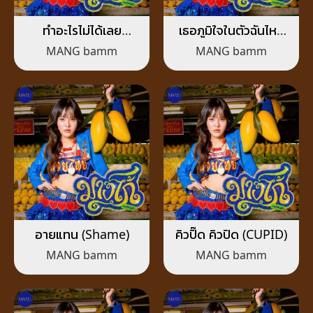
ทำอะไรไม่ได้เลย
เธอภูมิใจในตัวฉันไหม
(Helpless)
(I’m so proud)
MANG bamm
MANG bamm
อายแทน (Shame)
คิวปิ๊ด คิวปิด (CUPID)
MANG bamm
MANG bamm