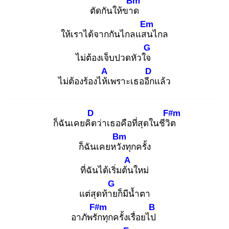
Bm
ตัดกันให้ขาด
Em
ให้เราได้จากกันไกลแสน
ไกล
G
ไม่ต้องเจ็บปวดหัวใจ
A
D
ไม่ต้องร้องไห้เ
พราะเธออีก
แล้ว
D
F#m
ก็ฉันเคยคิด
ว่าเธอคือที่สุดในชีวิต
Bm
ก็ฉันเคยหวัง
ทุกครั้ง
A
ที่ฉันได้เริ่มต้น
ใหม่
G
แต่สุดท้าย
ก็มีน้ำตา
F#m
B
อาภัพรัก
ทุกครั้งเรื่อยไป