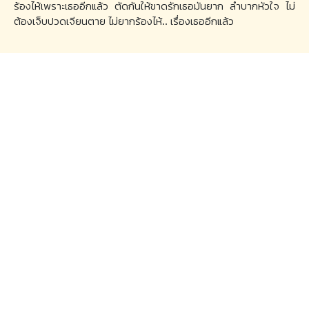
ร้องไห้เพราะเธออีกแล้ว ตัดกันให้ขาดรักเธอมันยาก ลำบากหัวใจ ไม่
ต้องเจ็บปวดเจียนตาย ไม่ยากร้องไห้.. เรื่องเธออีกแล้ว