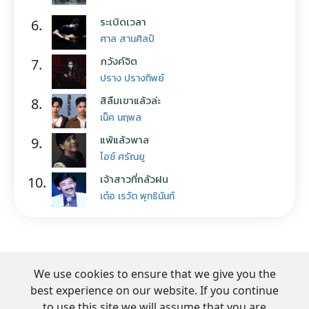
ระเบิดเวลา
6.
ศาล สานศิลป์
ภวังค์จิต
7.
ปราง ปรางทิพย์
สิลืมเขาแล้วล่ะ
8.
เน็ค นฤพล
แพ้แล้วพาล
9.
ไอซ์ ศรัณยู
เจ้าสาวที่กลัวฝน
10.
เต๋อ เรวัต พุทธินันท์
We use cookies to ensure that we give you the
best experience on our website. If you continue
to use this site we will assume that you are