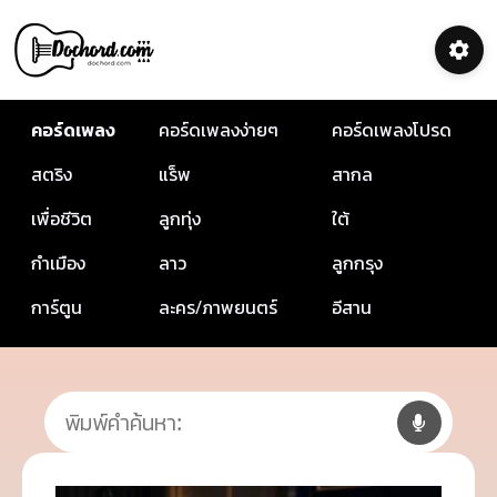
คอร์ดเพลง
คอร์ดเพลงง่ายๆ
คอร์ดเพลงโปรด
สตริง
แร็พ
สากล
เพื่อชีวิต
ลูกทุ่ง
ใต้
กำเมือง
ลาว
ลูกกรุง
การ์ตูน
ละคร/ภาพยนตร์
อีสาน