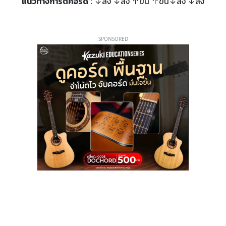
แนวทางการตีคอร์ด
: ↓ลง ↓ลง ↑ขึ้น ↑ขึ้น↓ลง ↓ลง
SPONSORED