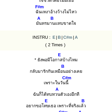
ใช้ชี
วิตโดยไม่มีเธอ
F#m
ฉัน
เหงาอ้างว้างไม่ไหว
A
B
มัน
ทรมาน
แทบขาดใจ
INSTRU :
E
|
B
|
C#m
|
A
( 2 Times )
E
* ​ยังพอมีโอกาส
บ้างไหม
B
กลับมารักกันเหมือน
อย่างเคย
C#m
เพราะในวันนี้
A
ฉันก็ได้ทบทวน
ตัวเองอีกที
E
B
อยากขอโทษ
เธอ เพราะที่จริงแล้ว