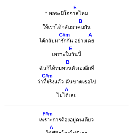
E
* ​พอจะมีโอกาส
ไหม
B
ให้เราได้กลับมาคบ
กัน
C#m
A
ได้กลับมารัก
กัน อย่างเคย
E
เพราะในวั
นนี้
B
ฉันก็ได้ทบทวน
ตัวเองอีกที
C#m
ว่าที่จ
ริงแล้ว ฉันขาดเธอไป
A
ไม่ได้เ
ลย
F#m
​เพรา
ะการต้องอยู่คนเดียว
A