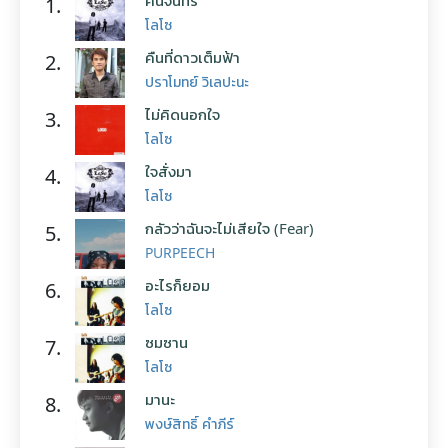
คืนจันทร์
1.
โลโซ
คืนที่ดาวเต็มฟ้า
2.
ปราโมทย์ วิเลปะนะ
ไม่คิดนอกใจ
3.
โลโซ
ใจสั่งมา
4.
โลโซ
กลัวว่าฉันจะไม่เสียใจ (Fear)
5.
PURPEECH
อะไรก็ยอม
6.
โลโซ
ซมซาน
7.
โลโซ
มานะ
8.
พงษ์สิทธิ์ คำภีร์