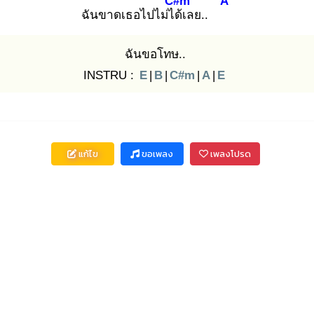
C#m
A
ฉันขาดเธอไปไม่ได้
เลย..
ฉันขอโทษ..
INSTRU :
E
|
B
|
C#m
|
A
|
E
แก้ไข
ขอเพลง
เพลงโปรด