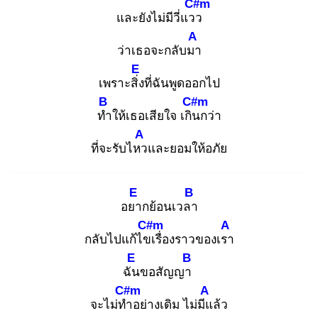
C#m
และยังไม่มีวี่แวว
A
ว่าเธอจะกลับมา
E
เพราะสิ่ง
ที่ฉันพูดออกไป
B
C#m
ทำ
ให้เธอเสียใจ เกิน
กว่า
A
ที่จะรับไหว
และยอมให้อภัย
E
B
​อยา
กย้อนเวลา
C#m
A
กลับไปแก้ไขเ
รื่องราวของเรา
E
B
ฉัน
ขอสัญญา
C#m
A
จะไม่ทำ
อย่างเดิม ไม่มีแ
ล้ว