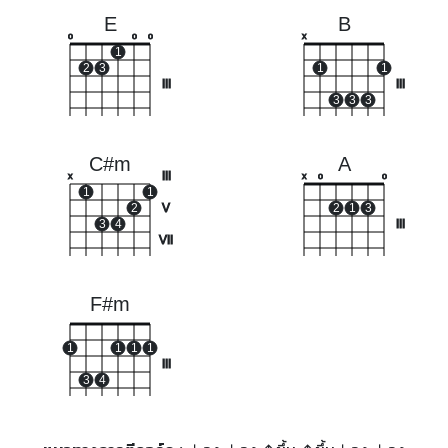
E
B
o
o
o
x
1
2
3
1
1
III
III
3
3
3
C#m
A
III
x
x
o
o
1
1
2
V
2
1
3
3
4
III
VII
F#m
1
1
1
1
III
3
4