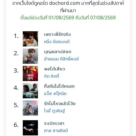
จากเว็บไซต์ดูคอร์ด dochord.com มากที่สุดในช่วงสัปดาห์
ที่ผ่านมา
ตั้งแต่ช่วงวันที่ 01/08/2569 ถึงวันที่ 07/08/2569
เพราะพี่รักจริง
1.
หนึ่ง บีเคแบนด์
บุญผลาบ่ฮอด
2.
อ้ายแมน ภิสิทธิ์พงษ์
พอได้เสียว
3.
ดิด คิตตี้
ทิ้งกันไม่ได้หรอก
4.
แจ๊ส สปุ๊กนิค
รักไม่ไหวแล้วโว้ย
5.
โจอี้ ภูวศิษฐ์
ระเบิดเวลา
6.
ศาล สานศิลป์