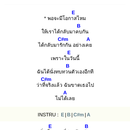
E
* ​พอจะมีโอกาส
ไหม
B
ให้เราได้กลับมาคบ
กัน
C#m
A
ได้กลับมารัก
กัน อย่างเคย
E
เพราะในวั
นนี้
B
ฉันได้นั่งทบทวน
ตัวเองอีกที
C#m
ว่าที่จ
ริงแล้ว ฉันขาดเธอไป
A
ไม่ได้เ
ลย
INSTRU :
E
|
B
|
C#m
|
A
E
B