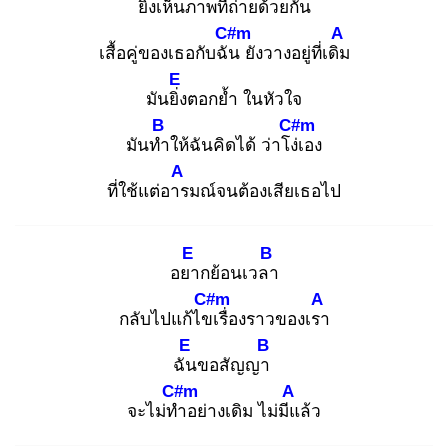
​ยิ่งเห็น
ภาพที่ถ่ายด้วยกัน
C#m
A
เสื้อคู่ของเธอกับฉัน
ยังวางอยู่ที่เดิม
E
มันยิ่ง
ตอกย้ำ ในหัวใจ
B
C#m
มันทำ
ให้ฉันคิดได้ ว่าโง่เ
อง
A
ที่ใช้แต่อาร
มณ์จนต้องเสียเธอไป
E
B
อยา
กย้อนเวลา
C#m
A
กลับไปแก้ไขเ
รื่องราวของเรา
E
B
ฉัน
ขอสัญญา
C#m
A
จะไม่ทำ
อย่างเดิม ไม่มีแ
ล้ว