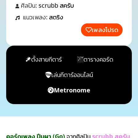
ศิลปิน:
scrubb สครับ
แนวเพลง:
สตริง
เพลงโปรด
ตั้งสายกีตาร์
ตารางคอร์ด
เล่นกีตาร์ออนไลน์
Metronome
คอร์ดเพลง ปีนผา (Go)
จากศิลปิน
scrubb สครับ