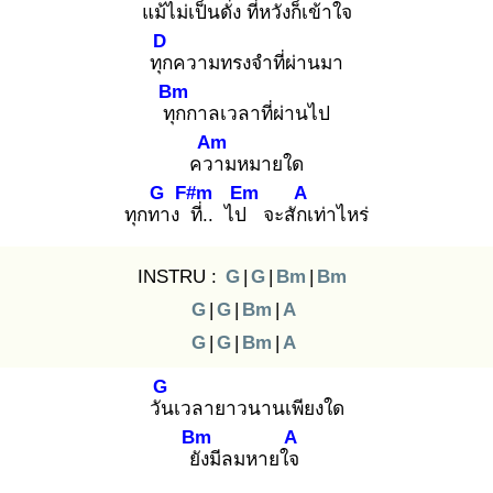
แม้ไ
ม่เป็นดั่ง ที่หวัง
ก็เข้าใจ
D
ทุก
ความทรงจำที่ผ่านมา
Bm
ทุก
กาลเวลาที่ผ่านไป
Am
ควา
มหมายใด
G
F#m
Em
A
ทุกทา
ง ที่
.. ไป
จะสักเ
ท่าไหร่
INSTRU :
G
|
G
|
Bm
|
Bm
G
|
G
|
Bm
|
A
G
|
G
|
Bm
|
A
G
วัน
เวลายาวนานเพียงใด
Bm
A
ยัง
มีลมหายใจ