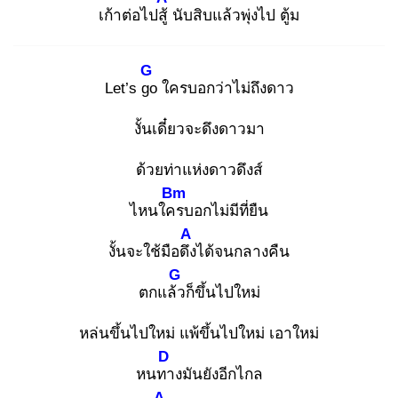
เก้าต่อไปสู้
นับสิบแล้วพุ่งไป ตู้ม
G
Let’s go
ใครบอกว่าไม่ถึงดาว
งั้นเดี๋ยวจะดึงดาวมา
ด้วยท่าแห่งดาวดึงส์
Bm
ไหนใคร
บอกไม่มีที่ยืน
A
งั้นจะใช้มือดึง
ได้จนกลางคืน
G
ตกแล้ว
ก็ขึ้นไปใหม่
หล่นขึ้นไปใหม่ แพ้ขึ้นไปใหม่ เอาใหม่
D
หนทา
งมันยังอีกไกล
A