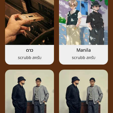
ดาว
Manila
scrubb สครับ
scrubb สครับ