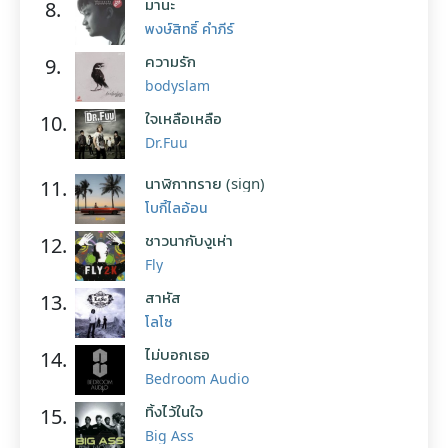
มานะ
8.
พงษ์สิทธิ์ คำภีร์
ความรัก
9.
bodyslam
ใจเหลือเหลือ
10.
Dr.Fuu
นาฬิกาทราย (sign)
11.
โบกี้ไลอ้อน
ชาวนากับงูเห่า
12.
Fly
สาหัส
13.
โลโซ
ไม่บอกเธอ
14.
Bedroom Audio
ทิ้งไว้ในใจ
15.
Big Ass