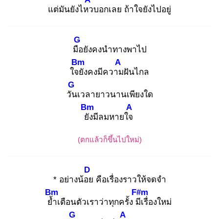
แต่มันยังไหว
บอกเลย ถ้าใจยังไปอยู่
G
มือ
ยังคงนำทางพาไป
Bm
A
ใจยั
งคงมีความ
ฝันไกล
G
วัน
เวลายาวนานเพียงใด
Bm
A
ยัง
มีลมหายใจ
(ตกแล้วก็ขึ้นไปใหม่)
D
* อย่างน้อย
คือเรื่องราวให้จดจำ
Bm
F#m
ย้ำ
เตือนตัวเราว่าทุกครั้ง มีเ
รื่องใหม่
G
A