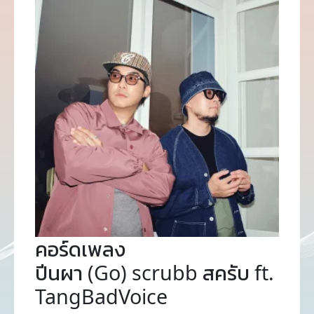
คอร์ดเพลง
ปีนผา (Go) scrubb สครับ ft.
TangBadVoice