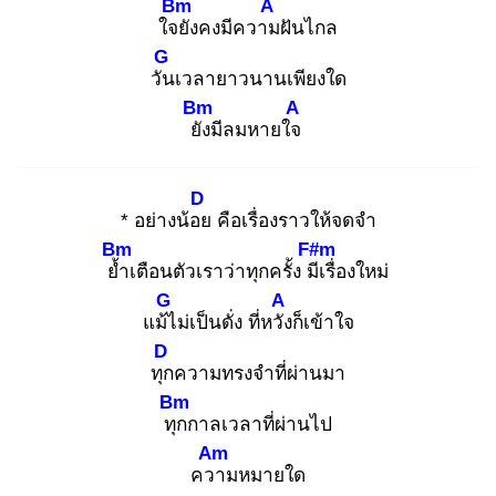
Bm
A
ใจยั
งคงมีความ
ฝันไกล
G
วัน
เวลายาวนานเพียงใด
Bm
A
ยัง
มีลมหายใจ
D
* อย่างน้อย
คือเรื่องราวให้จดจำ
Bm
F#m
ย้ำ
เตือนตัวเราว่าทุกครั้ง มีเ
รื่องใหม่
G
A
แม้ไ
ม่เป็นดั่ง ที่หวัง
ก็เข้าใจ
D
ทุก
ความทรงจำที่ผ่านมา
Bm
ทุก
กาลเวลาที่ผ่านไป
Am
ควา
มหมายใด