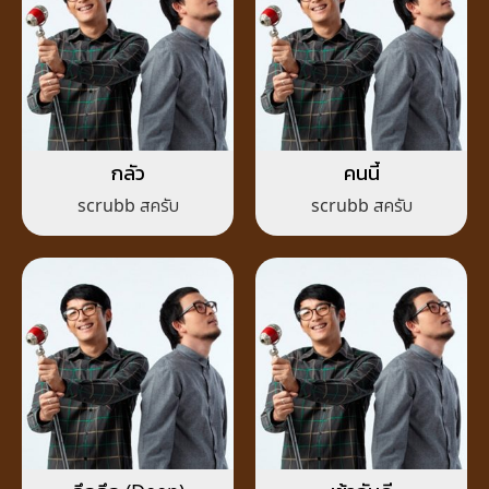
กลัว
คนนี้
scrubb สครับ
scrubb สครับ