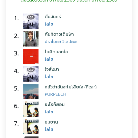
คืนจันทร์
1.
โลโซ
คืนที่ดาวเต็มฟ้า
2.
ปราโมทย์ วิเลปะนะ
ไม่คิดนอกใจ
3.
โลโซ
ใจสั่งมา
4.
โลโซ
กลัวว่าฉันจะไม่เสียใจ (Fear)
5.
PURPEECH
อะไรก็ยอม
6.
โลโซ
ซมซาน
7.
โลโซ