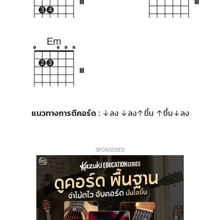
III
III
3
4
Em
o
o
o
o
2
3
III
แนวทางการตีคอร์ด
: ↓ลง ↓ลง↑ขึ้น ↑ขึ้น↓ลง
SPONSORED