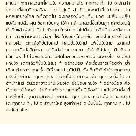
ผ่านมา ทุกกาลเวลาที่ผ่านไป ความหมายใด ทุกทาง ที่.. ไป จะสักเท่า
ไหร่ หนึ่งคนมีสองมือสามหาว สุ่มสี่ สุ่มห้า จะพาตัวขึ้นไป ตก หล่น
หกล้มอย่างไกล วีเจ็ดจัดไป จะขอลองปีนดู เจ็บ ปวด แปล๊บ แปล๊บ
แปล๊บ แปล๊บ ฝุ่น ช็อค เป็นครู โอ้โห กล้ามหลังนี่ขึ้นเป็นลูก เก้าต่อไปสู้
นับสิบแล้วพุ่งไป ตู้ม Let’s go ใครบอกว่าไม่ถึงดาว งั้นเดี๋ยวจะดึงดาว
มา ด้วยท่าแห่งดาวดึงส์ ไหนใครบอกไม่มีที่ยืน งั้นจะใช้มือดึงได้จน
กลางคืน ตกแล้วก็ขึ้นไปใหม่ หล่นขึ้นไปใหม่ แพ้ขึ้นไปใหม่ เอาใหม่
หนทางมันยังอีกไกล แต่มันยังไหวบอกเลย ถ้าใจยังไปอยู่ มือยังคง
นำทางพาไป ใจยังคงมีความฝันไกล วันเวลายาวนานเพียงใด ยังมีลม
หายใจ (ตกแล้วก็ขึ้นไปใหม่) * อย่างน้อย คือเรื่องราวให้จดจำ ย้ำ
เตือนตัวเราว่าทุกครั้ง มีเรื่องใหม่ แม้ไม่เป็นดั่ง ที่หวังก็เข้าใจ ทุกความ
ทรงจำที่ผ่านมา ทุกกาลเวลาที่ผ่านไป ความหมายใด ทุกทาง ที่.. ไป จะ
สักเท่าไหร่ วันเวลายาวนานเพียงใด ยังมีลมหายใจ * อย่างน้อย คือ
เรื่องราวให้จดจำ ย้ำเตือนตัวเราว่าทุกครั้ง มีเรื่องใหม่ แม้ไม่เป็นดั่ง ที่
หวังก็เข้าใจ ทุกความทรงจำที่ผ่านมา ทุกกาลเวลาที่ผ่านไป ความหมาย
ใด ทุกทาง ที่.. ไป จะสักเท่าไหร่ สูงเท่าไหร่ จะปีนขึ้นไป ทุกทาง ที่.. ไป
จะสักเท่าไหร่