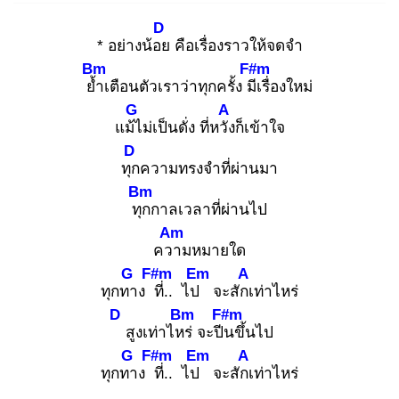
D
* อย่างน้อย
คือเรื่องราวให้จดจำ
Bm
F#m
ย้ำ
เตือนตัวเราว่าทุกครั้ง มีเ
รื่องใหม่
G
A
แม้ไ
ม่เป็นดั่ง ที่หวัง
ก็เข้าใจ
D
ทุก
ความทรงจำที่ผ่านมา
Bm
ทุก
กาลเวลาที่ผ่านไป
Am
ควา
มหมายใด
G
F#m
Em
A
ทุกทา
ง ที่
.. ไป
จะสักเ
ท่าไหร่
D
Bm
F#m
สูงเท่าไหร่
จะปีน
ขึ้นไป
G
F#m
Em
A
ทุกทา
ง ที่
.. ไป
จะสักเ
ท่าไหร่