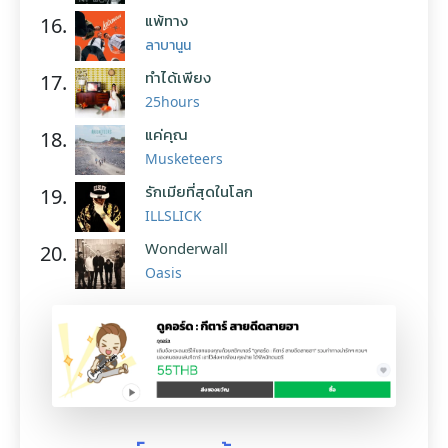
แพ้ทาง
16.
ลาบานูน
ทำได้เพียง
17.
25hours
แค่คุณ
18.
Musketeers
รักเมียที่สุดในโลก
19.
ILLSLICK
Wonderwall
20.
Oasis