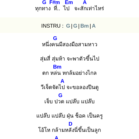
G
F#m
Em
A
ทุกทา
ง ที่
.. ไป
จะสักเ
ท่าไหร่
INSTRU :
G
|
G
|
Bm
|
A
G
หนึ่งคน
มีสองมือสามหาว
สุ่มสี่ สุ่มห้า จะพาตัวขึ้นไป
Bm
ตก หล่น
หกล้มอย่างไกล
A
วีเจ็ดจัดไป
จะขอลองปีนดู
G
เจ็บ ปวด
แปล๊บ แปล๊บ
แปล๊บ แปล๊บ ฝุ่น ช็อค เป็นครู
D
โอ้โห กล้ามหลัง
นี่ขึ้นเป็นลูก
A