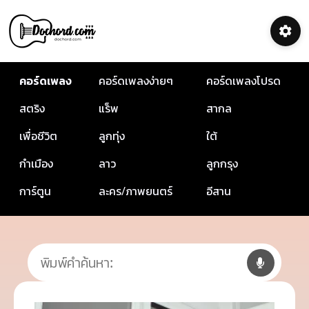
คอร์ดเพลง
คอร์ดเพลงง่ายๆ
คอร์ดเพลงโปรด
สตริง
แร็พ
สากล
เพื่อชีวิต
ลูกทุ่ง
ใต้
กำเมือง
ลาว
ลูกกรุง
การ์ตูน
ละคร/ภาพยนตร์
อีสาน