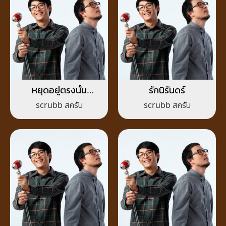
หยุดอยู่ตรงนั้น
รักนิรันดร์
(Breath)
scrubb สครับ
scrubb สครับ