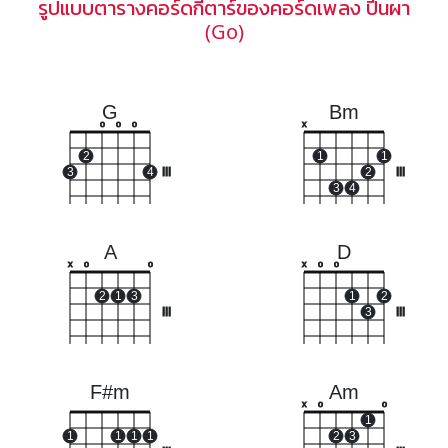
รูปแบบตารางคอร์ดกีตาร์ของคอร์ดเพลง ปีนผา
(Go)
G
Bm
o
o
o
x
2
1
1
3
4
III
2
III
3
4
A
D
x
o
o
x
o
o
2
1
3
1
2
III
3
III
F#m
Am
x
o
o
1
1
1
1
1
2
3