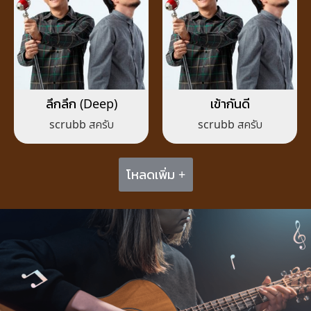
ลึกลึก (Deep)
เข้ากันดี
scrubb สครับ
scrubb สครับ
โหลดเพิ่ม +