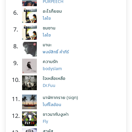
PURPEECH
อะไรก็ยอม
6.
โลโซ
ซมซาน
7.
โลโซ
มานะ
8.
พงษ์สิทธิ์ คำภีร์
ความรัก
9.
bodyslam
ใจเหลือเหลือ
10.
Dr.Fuu
นาฬิกาทราย (sign)
11.
โบกี้ไลอ้อน
ชาวนากับงูเห่า
12.
Fly
สาหัส