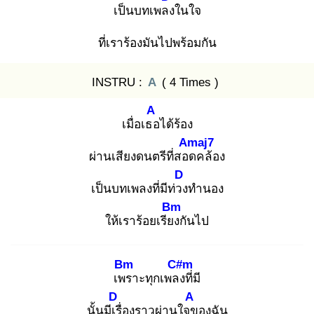
เป็นบทเพลง
ในใจ
ที่เราร้องมันไปพร้อมกัน
INSTRU :
A
( 4 Times )
A
เมื่อเธอ
ได้ร้อง
Amaj7
ผ่านเสียงดนตรีที่สอด
คล้อง
D
เป็นบทเพลงที่มีท่วง
ทำนอง
Bm
ให้เราร้อยเรียง
กันไป
Bm
C#m
เพร
าะทุกเพลง
ที่มี
D
A
นั้นมีเรื่
องราวผ่านใจข
องฉัน