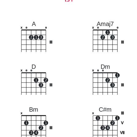
A
Amaj7
x
o
o
x
o
o
1
2
1
3
2
3
III
III
D
Dm
x
o
o
x
o
o
1
1
2
2
3
III
3
III
Bm
C#m
III
x
x
1
1
1
1
2
V
2
III
3
4
3
4
VII