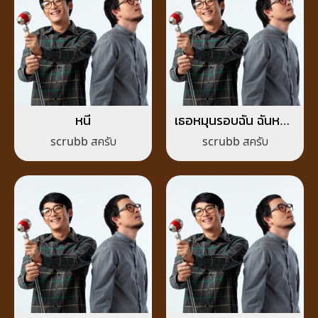
หนี
เธอหมุนรอบฉัน ฉันหมุน
รอบเธอ
scrubb สครับ
scrubb สครับ