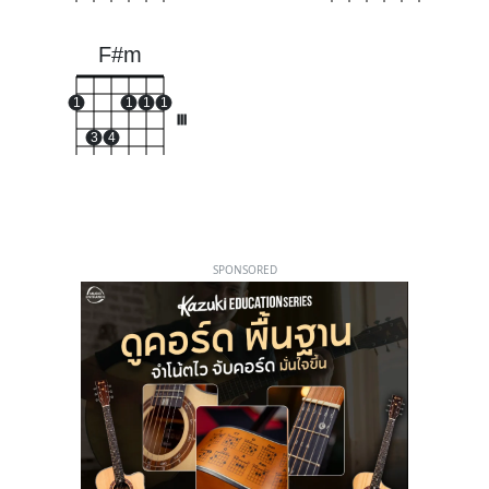
F#m
1
1
1
1
III
3
4
SPONSORED