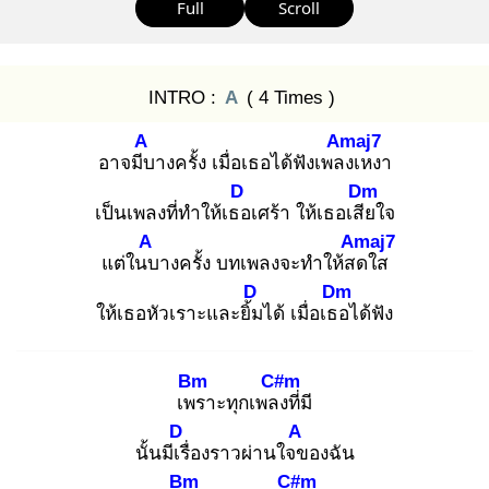
Full
Scroll
INTRO :
A
( 4 Times )
A
Amaj7
อาจมีบ
างครั้ง เมื่อเธอได้ฟังเพลง
เหงา
D
Dm
เป็นเพลงที่ทำให้เธอ
เศร้า ให้เธอเสีย
ใจ
A
Amaj7
แต่ในบ
างครั้ง บทเพลงจะทำให้สด
ใส
D
Dm
ให้เธอหัวเราะและยิ้ม
ได้ เมื่อเธอ
ได้ฟัง
Bm
C#m
เพร
าะทุกเพลง
ที่มี
D
A
นั้นมีเรื่
องราวผ่านใจข
องฉัน
Bm
C#m