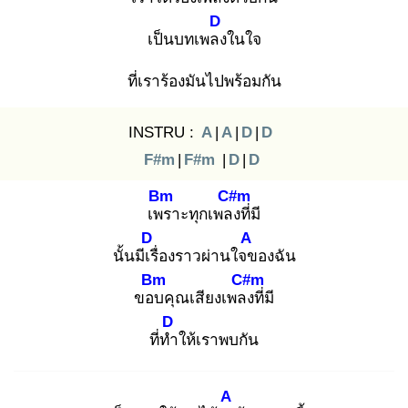
D
เป็นบทเพลง
ในใจ
ที่เราร้องมันไปพร้อมกัน
INSTRU :
A
|
A
|
D
|
D
F#m
|
F#m
|
D
|
D
Bm
C#m
เพร
าะทุกเพลง
ที่มี
D
A
นั้นมีเรื่
องราวผ่านใจข
องฉัน
Bm
C#m
ขอบ
คุณเสียงเพลง
ที่มี
D
ที่ทำ
ให้เราพบกัน
A