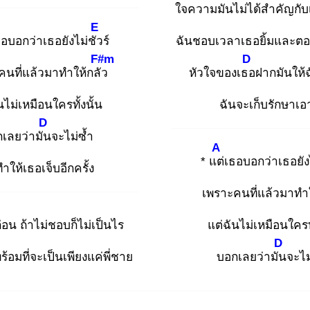
ใจค
วามมันไม่ได้สำคัญกับเ
E
อบอกว่าเธอยังไม่ชัว
ร์
ฉันชอบเวลาเธอยิ้มและตอน
F#m
D
คนที่แล้วมาทำให้กลัว
หัวใจของเธอ
ฝากมันให้
นไม่เหมือนใครทั้งนั้น
ฉันจะเก็บรักษาเอ
D
เลยว่ามัน
จะไม่ซ้ำ
A
* แต่
เธอบอกว่าเธอยัง
ทำให้เธอเจ็บอีกครั้ง
เพราะคนที่แล้วมาทำใ
ก่อน ถ้าไม่ชอบก็ไม่เป็นไร
แต่ฉันไม่เหมือนใครทั
D
ร้อมที่จะเป็นเพียงแค่พี่ชาย
บอกเลยว่ามัน
จะไม