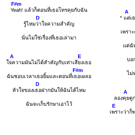
F#m
Yea
h! แล้วก็ตอนที่เธอโทรคุยกับฉัน
A
D
* แต่
เธ
รู้ไหมว่า
ใจความสำคัญ
เพราะ
นั่นไม่ใช่เรื่องที่เธอเล่ามา
แต่ฉั
A
E
บอก
ใจค
วามมันไม่ได้สำคัญกับเท่าเสียง
เธอ
F#m
ไม่
ฉันชอบเวลาเธอยิ้มและตอนที่เธอ
เผลอ
D
หัวใจของเธอ
ฝากมันให้ฉันได้ไหม
A
ลองคุย
ดู
ฉันจะเก็บรักษาเอาไว้
E
เพร
าะว่าก็พ