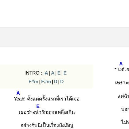
A
* แต่
เธ
INTRO :
A
|
A
|
E
|
E
F#m
|
F#m
|
D
|
D
เพราะ
A
แต่ฉั
Yea
h! ตั้งแต่ครั้งแรกที่เราได้เจอ
E
บอก
เธอช่างน่า
รักมากเหลือเกิน
ไม่
อย่างกับนี่เป็นเรื่องบังเอิญ