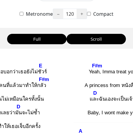
Metronome
−
120
+
Compact
Full
Scroll
E
F#m
อบอกว่าเธอยังไม่ชัว
ร์
Yeah
, Imma treat yo
F#m
คนที่แล้วมาทำให้กลัว
A princess from หนัง
D
นไม่เหมือนใครทั้งนั้น
และ
ฉันเองจะเป็นเจ
D
เลยว่ามัน
จะไม่ซ้ำ
Baby, I wont make y
ทำให้เธอเจ็บอีกครั้ง
A