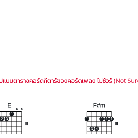
ูปแบบตารางคอร์ดกีตาร์ของคอร์ดเพลง ไม่ชัวร์ (Not Sur
E
F#m
o
o
1
2
3
1
1
1
1
III
III
3
4